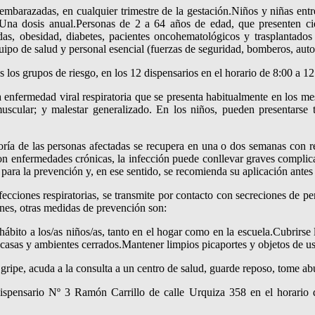
mbarazadas, en cualquier trimestre de la gestación.Niños y niñas entr
Una dosis anual.Personas de 2 a 64 años de edad, que presenten cie
das, obesidad, diabetes, pacientes oncohematológicos y trasplantados 
ipo de salud y personal esencial (fuerzas de seguridad, bomberos, auto
s los grupos de riesgo, en los 12 dispensarios en el horario de 8:00 a 12
 enfermedad viral respiratoria que se presenta habitualmente en los m
uscular; y malestar generalizado. En los niños, pueden presentarse ta
yoría de las personas afectadas se recupera en una o dos semanas con r
 enfermedades crónicas, la infección puede conllevar graves complicac
para la prevención y, en ese sentido, se recomienda su aplicación antes 
nfecciones respiratorias, se transmite por contacto con secreciones de p
ones, otras medidas de prevención son:
ábito a los/as niños/as, tanto en el hogar como en la escuela.Cubrirse l
en casas y ambientes cerrados.Mantener limpios picaportes y objetos de 
gripe, acuda a la consulta a un centro de salud, guarde reposo, tome a
 Dispensario Nº 3 Ramón Carrillo de calle Urquiza 358 en el horario 