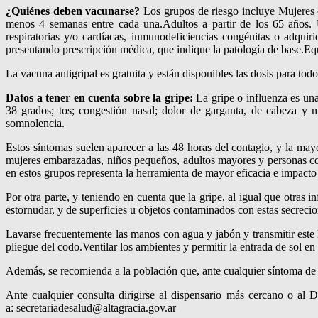
¿Quiénes deben vacunarse?
Los grupos de riesgo incluye Mujeres e
menos 4 semanas entre cada una.Adultos a partir de los 65 años. 
respiratorias y/o cardíacas, inmunodeficiencias congénitas o adquiri
presentando prescripción médica, que indique la patología de base.Equ
La vacuna antigripal es gratuita y están disponibles las dosis para todo
Datos a tener en cuenta sobre la gripe:
La gripe o influenza es una
38 grados; tos; congestión nasal; dolor de garganta, de cabeza y m
somnolencia.
Estos síntomas suelen aparecer a las 48 horas del contagio, y la ma
mujeres embarazadas, niños pequeños, adultos mayores y personas con
en estos grupos representa la herramienta de mayor eficacia e impacto 
Por otra parte, y teniendo en cuenta que la gripe, al igual que otras i
estornudar, y de superficies u objetos contaminados con estas secreci
Lavarse frecuentemente las manos con agua y jabón y transmitir este h
pliegue del codo.Ventilar los ambientes y permitir la entrada de sol 
Además, se recomienda a la población que, ante cualquier síntoma de 
Ante cualquier consulta dirigirse al dispensario más cercano o al
a: secretariadesalud@altagracia.gov.ar