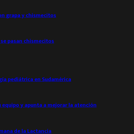
con grapa y chismecitos
 se pasan chismecitos
ogía pediátrica en Sudamérica
u equipo y apunta a mejorar la atención
emana de la Lactancia