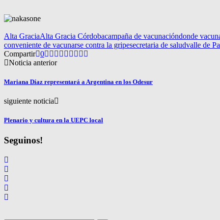
Alta Gracia
Alta Gracia Córdoba
campaña de vacunación
donde vacun
conveniente de vacunarse contra la gripe
secretaria de salud
valle de P
Compartir
0
Noticia anterior
Mariana Díaz representará a Argentina en los Odesur
siguiente noticia
Plenario y cultura en la UEPC local
Seguinos!