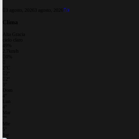
3 agosto, 2026
3 agosto, 2026
0
Clima
Alta Gracia
cielo claro
49%
2.7km/h
0%
2
°
C
2
°
2
°
3
°
Dom
4
°
Lun
4
°
Mar
7
°
Mie
5
°
Jue