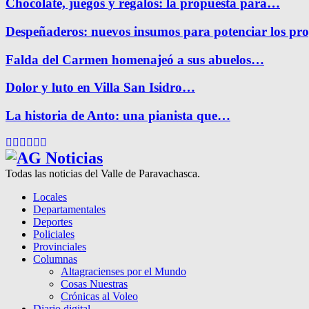
Chocolate, juegos y regalos: la propuesta para…
Despeñaderos: nuevos insumos para potenciar los pr
Falda del Carmen homenajeó a sus abuelos…
Dolor y luto en Villa San Isidro…
La historia de Anto: una pianista que…
Facebook
Twitter
Instagram
Pinterest
Google
Youtube
Todas las noticias del Valle de Paravachasca.
Locales
Departamentales
Deportes
Policiales
Provinciales
Columnas
Altagracienses por el Mundo
Cosas Nuestras
Crónicas al Voleo
Diario digital