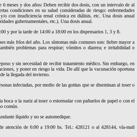
e 6 meses y dos años: Deben recibir dos dosis, con un intervalo de al
rtas condiciones en su salud consideradas de riesgo: enfermedades
y/o con insuficiencia renal crónica en diálisis, etc. Una dosis anual
ridades gubernamentales, etc.). Una dosis anual.
:00 y por la tarde de 14:00 a 18:00 en los dispensarios 1, 3 y 8.
eses más fríos del año. Los síntomas más comunes son: fiebre mayor a
mbién problemas para respirar; vómitos o diarrea; e irritabilidad o
eposo y sin necesidad de recibir tratamiento médico. Sin embargo, en
iones, y poner en riesgo la vida. De allí que la vacunación oportuna
de la llegada del invierno.
ersonas infectadas, por medio de las gotitas que se diseminan al toser o
a boca o la nariz al toser o estornudar con pañuelos de papel o con el
uso común.
bundante líquido y no se automedique.
de atención de 6:00 a 19:00 hs. Tel.: 428121 o al 428144, vía-mail