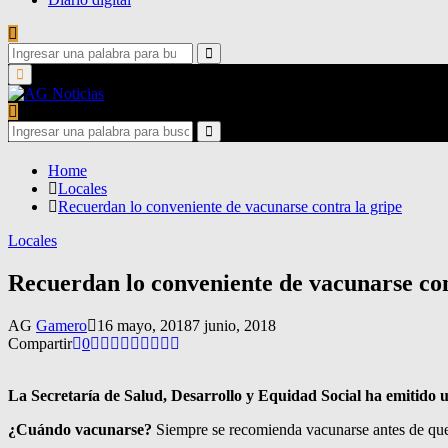
Search
for:
Search
Primary
Menu
Search
for:
Search
Home
Locales
Recuerdan lo conveniente de vacunarse contra la gripe
Locales
Recuerdan lo conveniente de vacunarse con
AG
Gamero
16 mayo, 2018
7 junio, 2018
Compartir
0
La Secretaría de Salud, Desarrollo y Equidad Social ha emitido
¿Cuándo vacunarse?
Siempre se recomienda vacunarse antes de que c