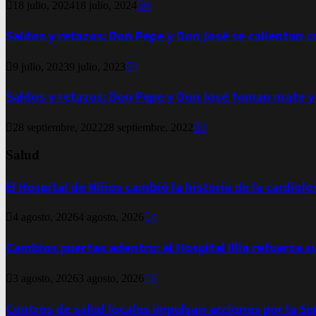
18 julio, 2024
18 julio, 2024
0
Saldos y retazos: Don Pepe y Don José se calientan 
9 julio, 2023
9 julio, 2023
0
Saldos y retazos: Don Pepe y Don José toman mate y
28 septiembre, 2022
28 septiembre, 2022
0
Salud
El Hospital de Niños cambió la historia de la cardiol
4 agosto, 2026
4 agosto, 2026
0
Cambios puertas adentro: el Hospital Illia refuerza s
3 agosto, 2026
3 agosto, 2026
0
Centros de salud locales impulsan acciones por la S