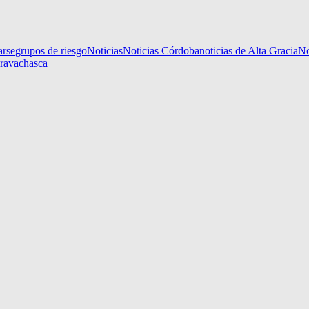
arse
grupos de riesgo
Noticias
Noticias Córdoba
noticias de Alta Gracia
No
aravachasca