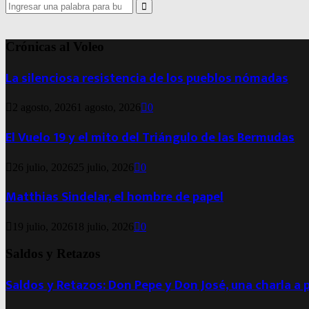
Search
for:
Search
Crónicas al Voleo
La silenciosa resistencia de los pueblos nómadas
2 agosto, 2026
1 agosto, 2026
0
El Vuelo 19 y el mito del Triángulo de las Bermudas
26 julio, 2026
25 julio, 2026
0
Matthias Sindelar, el hombre de papel
19 julio, 2026
18 julio, 2026
0
Saldos y Retazos
Saldos y Retazos: Don Pepe y Don José, una charla a 