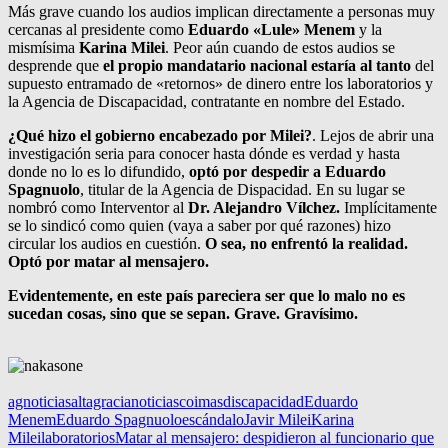
Más grave cuando los audios implican directamente a personas muy
cercanas al presidente como
Eduardo «Lule» Menem
y la
mismísima
Karina Milei
. Peor aún cuando de estos audios se
desprende que
el propio mandatario nacional estaría al tanto
del
supuesto entramado de «retornos» de dinero entre los laboratorios y
la Agencia de Discapacidad, contratante en nombre del Estado.
¿Qué hizo el gobierno encabezado por Milei?
. Lejos de abrir una
investigación seria para conocer hasta dónde es verdad y hasta
donde no lo es lo difundido,
optó por despedir a Eduardo
Spagnuolo
, titular de la Agencia de Dispacidad. En su lugar se
nombró como Interventor al
Dr. Alejandro Vílchez.
Implícitamente
se lo sindicó como quien (vaya a saber por qué razones) hizo
circular los audios en cuestión.
O sea, no enfrentó la realidad.
Optó por matar al mensajero.
Evidentemente, en este país pareciera ser que lo malo no es
sucedan cosas, sino que se sepan. Grave. Gravísimo.
agnoticias
altagracianoticias
coimas
discapacidad
Eduardo
Menem
Eduardo Spagnuolo
escándalo
Javir Milei
Karina
Milei
laboratorios
Matar al mensajero: despidieron al funcionario que