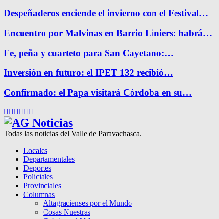
Despeñaderos enciende el invierno con el Festival…
Encuentro por Malvinas en Barrio Liniers: habrá…
Fe, peña y cuarteto para San Cayetano:…
Inversión en futuro: el IPET 132 recibió…
Confirmado: el Papa visitará Córdoba en su…
Facebook
Twitter
Instagram
Pinterest
Google
Youtube
Todas las noticias del Valle de Paravachasca.
Locales
Departamentales
Deportes
Policiales
Provinciales
Columnas
Altagracienses por el Mundo
Cosas Nuestras