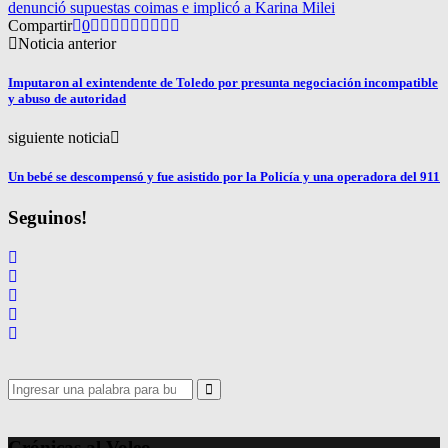
denunció supuestas coimas e implicó a Karina Milei
Compartir
0
Noticia anterior
Imputaron al exintendente de Toledo por presunta negociación incompatible
y abuso de autoridad
siguiente noticia
Un bebé se descompensó y fue asistido por la Policía y una operadora del 911
Seguinos!
Search
for:
Search
Crónicas al Voleo