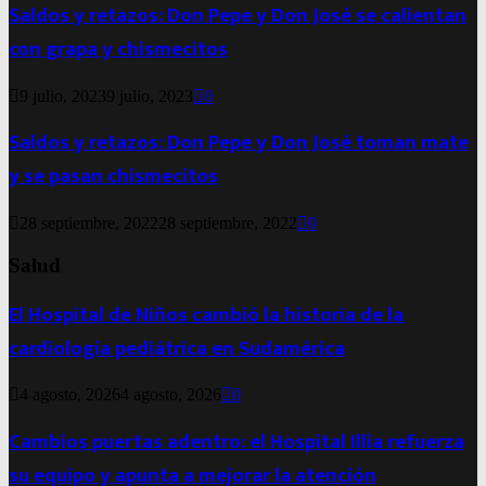
Saldos y retazos: Don Pepe y Don José se calientan
con grapa y chismecitos
9 julio, 2023
9 julio, 2023
0
Saldos y retazos: Don Pepe y Don José toman mate
y se pasan chismecitos
28 septiembre, 2022
28 septiembre, 2022
0
Salud
El Hospital de Niños cambió la historia de la
cardiología pediátrica en Sudamérica
4 agosto, 2026
4 agosto, 2026
0
Cambios puertas adentro: el Hospital Illia refuerza
su equipo y apunta a mejorar la atención