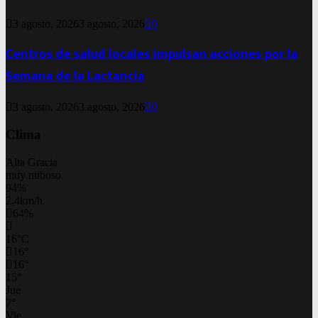
3 agosto, 2026
3 agosto, 2026
0
Centros de salud locales impulsan acciones por la
Semana de la Lactancia
3 agosto, 2026
3 agosto, 2026
0
Clima
Alta Gracia
muy nuboso
94%
2.4km/h
64%
16
°
C
16
°
16
°
15
°
Jue
7
°
Vie