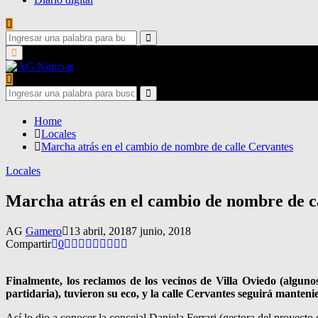
Search
for:
Search
Primary
Menu
Search
for:
Search
Home
Locales
Marcha atrás en el cambio de nombre de calle Cervantes
Locales
Marcha atrás en el cambio de nombre de c
AG
Gamero
13 abril, 2018
7 junio, 2018
Compartir
0
Finalmente, los reclamos de los vecinos de Villa Oviedo (algun
partidaria), tuvieron su eco, y la calle Cervantes seguirá mante
Así lo dio a conocer la concejal Daniela Ferrari (gestora del proyect