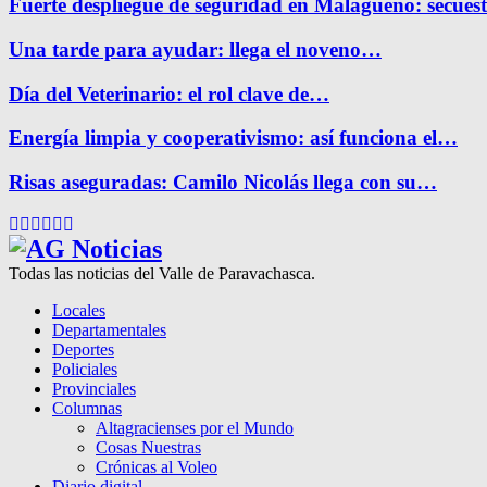
Fuerte despliegue de seguridad en Malagueño: secue
Una tarde para ayudar: llega el noveno…
Día del Veterinario: el rol clave de…
Energía limpia y cooperativismo: así funciona el…
Risas aseguradas: Camilo Nicolás llega con su…
Facebook
Twitter
Instagram
Pinterest
Google
Youtube
Todas las noticias del Valle de Paravachasca.
Locales
Departamentales
Deportes
Policiales
Provinciales
Columnas
Altagracienses por el Mundo
Cosas Nuestras
Crónicas al Voleo
Diario digital