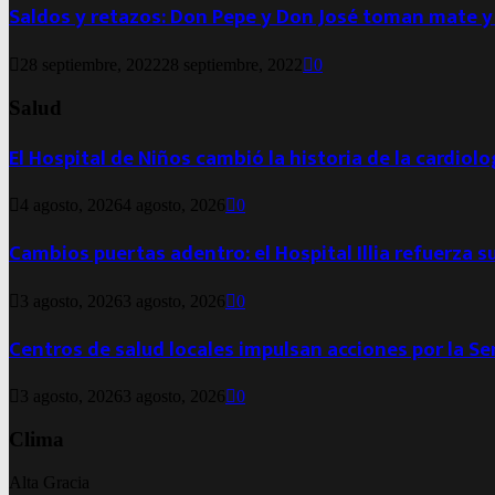
Saldos y retazos: Don Pepe y Don José toman mate y
28 septiembre, 2022
28 septiembre, 2022
0
Salud
El Hospital de Niños cambió la historia de la cardiol
4 agosto, 2026
4 agosto, 2026
0
Cambios puertas adentro: el Hospital Illia refuerza s
3 agosto, 2026
3 agosto, 2026
0
Centros de salud locales impulsan acciones por la S
3 agosto, 2026
3 agosto, 2026
0
Clima
Alta Gracia