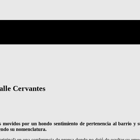
alle Cervantes
os movidos por un hondo sentimiento de pertenencia al barrio y su
niendo su nomenclatura.
o original) en una conferencia de prensa donde no dejó de ocultar su e