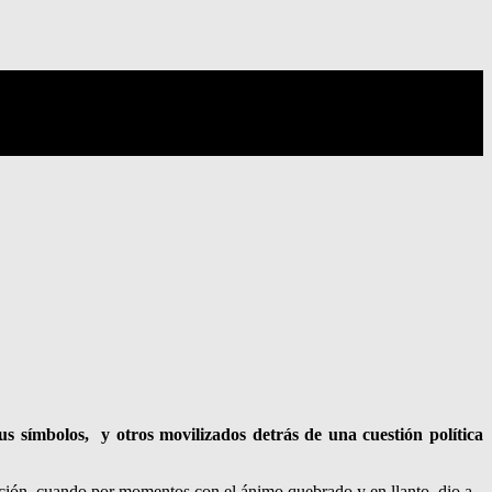
s símbolos, y otros movilizados detrás de una cuestión política
moción, cuando por momentos con el ánimo quebrado y en llanto, dio a