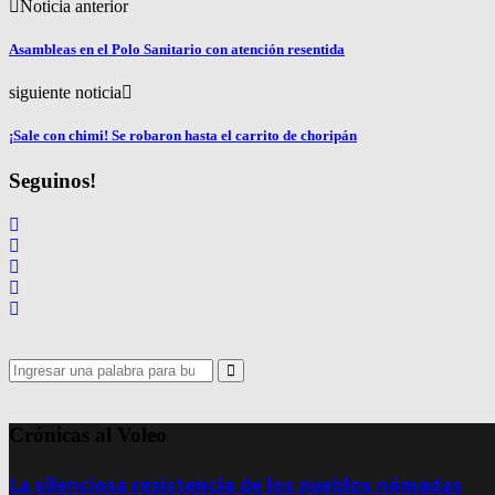
Noticia anterior
Asambleas en el Polo Sanitario con atención resentida
siguiente noticia
¡Sale con chimi! Se robaron hasta el carrito de choripán
Seguinos!
Search
for:
Search
Crónicas al Voleo
La silenciosa resistencia de los pueblos nómadas