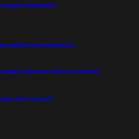
 se pasan chismecitos
ogía pediátrica en Sudamérica
u equipo y apunta a mejorar la atención
emana de la Lactancia