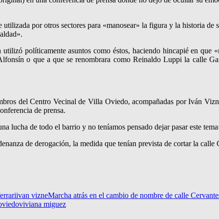
e utilizada por otros sectores para «manosear» la figura y la historia d
aldad».
ca utilizó políticamente asuntos como éstos, haciendo hincapié en que 
 Alfonsín o que a que se renombrara como Reinaldo Luppi la calle Ga
embros del Centro Vecinal de Villa Oviedo, acompañadas por Iván Vizne
conferencia de prensa.
a lucha de todo el barrio y no teníamos pensado dejar pasar este tema
denanza de derogación, la medida que tenían prevista de cortar la call
errari
ivan vizne
Marcha atrás en el cambio de nombre de calle Cervante
 oviedo
viviana miguez