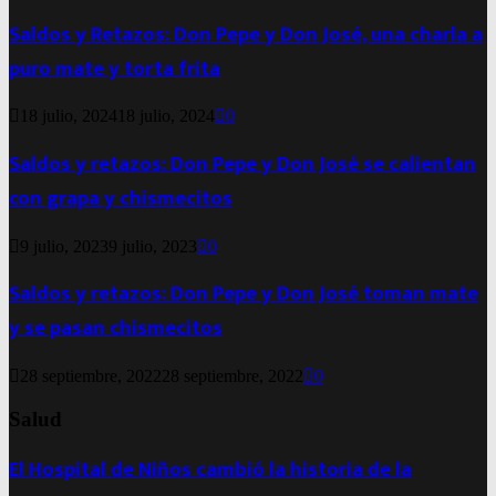
Saldos y Retazos: Don Pepe y Don José, una charla a
puro mate y torta frita
18 julio, 2024
18 julio, 2024
0
Saldos y retazos: Don Pepe y Don José se calientan
con grapa y chismecitos
9 julio, 2023
9 julio, 2023
0
Saldos y retazos: Don Pepe y Don José toman mate
y se pasan chismecitos
28 septiembre, 2022
28 septiembre, 2022
0
Salud
El Hospital de Niños cambió la historia de la