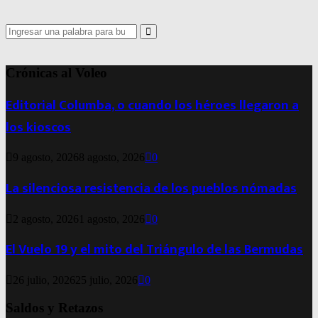
Search
for:
Search
Crónicas al Voleo
Editorial Columba, o cuando los héroes llegaron a
los kioscos
9 agosto, 2026
8 agosto, 2026
0
La silenciosa resistencia de los pueblos nómadas
2 agosto, 2026
1 agosto, 2026
0
El Vuelo 19 y el mito del Triángulo de las Bermudas
26 julio, 2026
25 julio, 2026
0
Saldos y Retazos