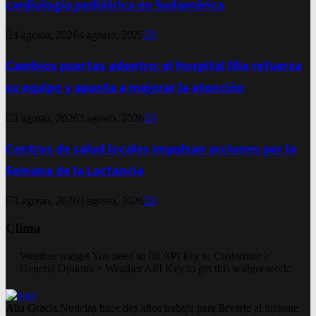
cardiología pediátrica en Sudamérica
4 agosto, 2026
4 agosto, 2026
0
Cambios puertas adentro: el Hospital Illia refuerza
su equipo y apunta a mejorar la atención
3 agosto, 2026
3 agosto, 2026
0
Centros de salud locales impulsan acciones por la
Semana de la Lactancia
3 agosto, 2026
3 agosto, 2026
0
Clima
Weather widget
You need to fill API key to Customize >
General Options > Weather API Key to get this widget work.
Alta Gracia Noticias hace dos años trabaja para llevarte al instante