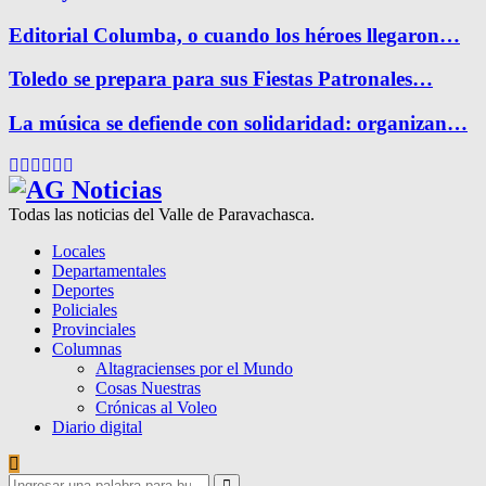
Editorial Columba, o cuando los héroes llegaron…
Toledo se prepara para sus Fiestas Patronales…
La música se defiende con solidaridad: organizan…
Facebook
Twitter
Instagram
Pinterest
Google
Youtube
Todas las noticias del Valle de Paravachasca.
Locales
Departamentales
Deportes
Policiales
Provinciales
Columnas
Altagracienses por el Mundo
Cosas Nuestras
Crónicas al Voleo
Diario digital
Search