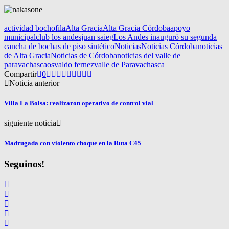
actividad bochofila
Alta Gracia
Alta Gracia Córdoba
apoyo
municipal
club los andes
juan saieg
Los Andes inauguró su segunda
cancha de bochas de piso sintético
Noticias
Noticias Córdoba
noticias
de Alta Gracia
Noticias de Córdoba
noticias del valle de
paravachasca
osvaldo fernez
valle de Paravachasca
Compartir
0
Noticia anterior
Villa La Bolsa: realizaron operativo de control vial
siguiente noticia
Madrugada con violento choque en la Ruta C45
Seguinos!