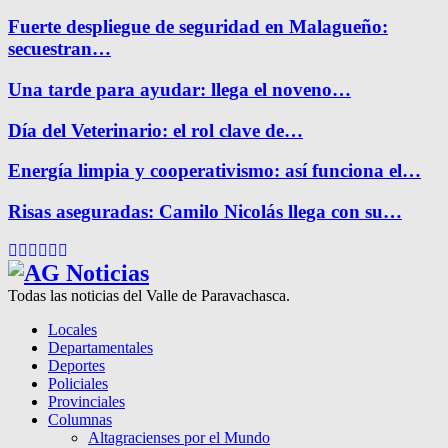
Fuerte despliegue de seguridad en Malagueño:
secuestran…
Una tarde para ayudar: llega el noveno…
Día del Veterinario: el rol clave de…
Energía limpia y cooperativismo: así funciona el…
Risas aseguradas: Camilo Nicolás llega con su…
Facebook
Twitter
Instagram
Pinterest
Google
Youtube
Todas las noticias del Valle de Paravachasca.
Locales
Departamentales
Deportes
Policiales
Provinciales
Columnas
Altagracienses por el Mundo