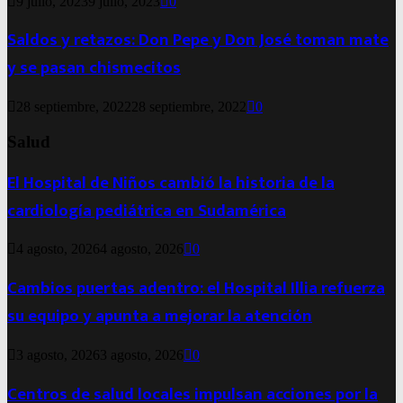
9 julio, 2023
9 julio, 2023
0
Saldos y retazos: Don Pepe y Don José toman mate
y se pasan chismecitos
28 septiembre, 2022
28 septiembre, 2022
0
Salud
El Hospital de Niños cambió la historia de la
cardiología pediátrica en Sudamérica
4 agosto, 2026
4 agosto, 2026
0
Cambios puertas adentro: el Hospital Illia refuerza
su equipo y apunta a mejorar la atención
3 agosto, 2026
3 agosto, 2026
0
Centros de salud locales impulsan acciones por la