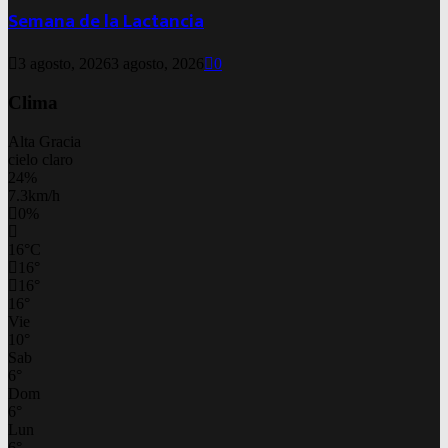
Semana de la Lactancia
3 agosto, 2026
3 agosto, 2026
0
Clima
Alta Gracia
cielo claro
24%
7.3km/h
0%
16
°
C
16
°
16
°
16
°
Vie
10
°
Sab
6
°
Dom
6
°
Lun
6
°