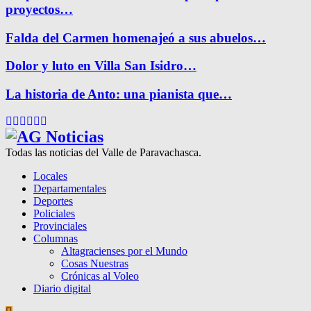
proyectos…
Falda del Carmen homenajeó a sus abuelos…
Dolor y luto en Villa San Isidro…
La historia de Anto: una pianista que…
Facebook
Twitter
Instagram
Pinterest
Google
Youtube
Todas las noticias del Valle de Paravachasca.
Locales
Departamentales
Deportes
Policiales
Provinciales
Columnas
Altagracienses por el Mundo
Cosas Nuestras
Crónicas al Voleo
Diario digital