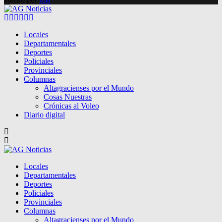
Facebook
Twitter
Instagram
Pinterest
Google
Youtube
Locales
Departamentales
Deportes
Policiales
Provinciales
Columnas
Altagracienses por el Mundo
Cosas Nuestras
Crónicas al Voleo
Diario digital
Locales
Departamentales
Deportes
Policiales
Provinciales
Columnas
Altagracienses por el Mundo