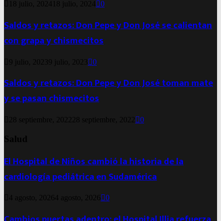
18 julio, 2024
18 julio, 2024
0
Saldos y retazos: Don Pepe y Don José se calientan
con grapa y chismecitos
9 julio, 2023
9 julio, 2023
0
Saldos y retazos: Don Pepe y Don José toman mate
y se pasan chismecitos
28 septiembre, 2022
28 septiembre, 2022
0
Salud
El Hospital de Niños cambió la historia de la
cardiología pediátrica en Sudamérica
4 agosto, 2026
4 agosto, 2026
0
Cambios puertas adentro: el Hospital Illia refuerza