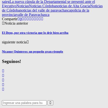
saieg
La nueva cúpula de la Departamental se presentó ante el
Ejecutivo
Noticias
Noticias Córdoba
noticias de Alta Gracia
Noticias
de Córdoba
noticias del valle de paravachasca
policia de la
provincia
valle de Paravachasca
Compartir
0
Noticia anterior
El Depo, por otra victoria que lo deje bien arriba
siguiente noticia
Nicanor Quinteros: un pequeño gran ejemplo
Seguinos!
Search
for:
Search