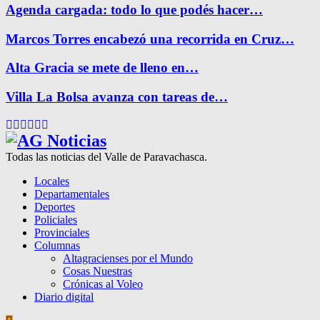
Agenda cargada: todo lo que podés hacer…
Marcos Torres encabezó una recorrida en Cruz…
Alta Gracia se mete de lleno en…
Villa La Bolsa avanza con tareas de…
Facebook
Twitter
Instagram
Pinterest
Google
Youtube
Todas las noticias del Valle de Paravachasca.
Locales
Departamentales
Deportes
Policiales
Provinciales
Columnas
Altagracienses por el Mundo
Cosas Nuestras
Crónicas al Voleo
Diario digital