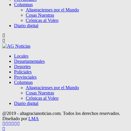
Columnas
Altagracienses por el Mundo
Cosas Nuestras
Crónicas al Voleo
Diario digital
Locales
Departamentales
Deportes
Policiales
Provinciales
Columnas
Altagracienses por el Mundo
Cosas Nuestras
Crónicas al Voleo
Diario digital
@2019 - altagracianoticias.com. Todos los derechos reservados.
Diseñado por
LMA
Facebook
Twitter
Instagram
Pinterest
Google
Youtube