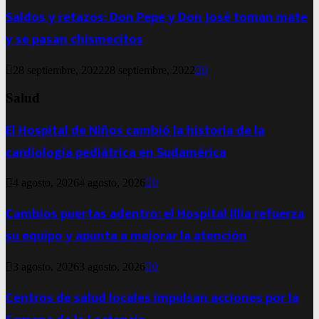
Saldos y retazos: Don Pepe y Don José toman mate
y se pasan chismecitos
28 septiembre, 2022
28 septiembre, 2022
0
Salud
El Hospital de Niños cambió la historia de la
cardiología pediátrica en Sudamérica
4 agosto, 2026
4 agosto, 2026
0
Cambios puertas adentro: el Hospital Illia refuerza
su equipo y apunta a mejorar la atención
3 agosto, 2026
3 agosto, 2026
0
Centros de salud locales impulsan acciones por la