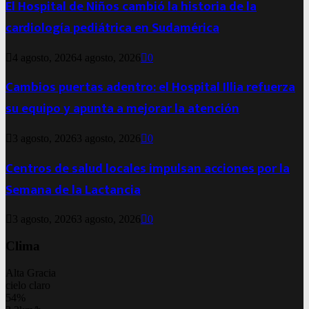
El Hospital de Niños cambió la historia de la
cardiología pediátrica en Sudamérica
4 agosto, 2026
4 agosto, 2026
0
Cambios puertas adentro: el Hospital Illia refuerza
su equipo y apunta a mejorar la atención
3 agosto, 2026
3 agosto, 2026
0
Centros de salud locales impulsan acciones por la
Semana de la Lactancia
3 agosto, 2026
3 agosto, 2026
0
Clima
Alta Gracia
cielo claro
54%