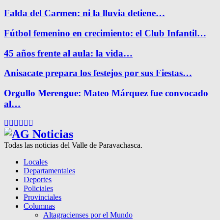
Falda del Carmen: ni la lluvia detiene…
Fútbol femenino en crecimiento: el Club Infantil…
45 años frente al aula: la vida…
Anisacate prepara los festejos por sus Fiestas…
Orgullo Merengue: Mateo Márquez fue convocado
al…
Facebook
Twitter
Instagram
Pinterest
Google
Youtube
Todas las noticias del Valle de Paravachasca.
Locales
Departamentales
Deportes
Policiales
Provinciales
Columnas
Altagracienses por el Mundo