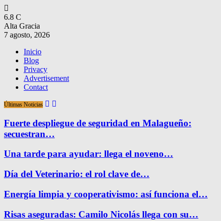
6.8
C
Alta Gracia
7 agosto, 2026
Inicio
Blog
Privacy
Advertisement
Contact
Últimas Noticias
Fuerte despliegue de seguridad en Malagueño:
secuestran…
Una tarde para ayudar: llega el noveno…
Día del Veterinario: el rol clave de…
Energía limpia y cooperativismo: así funciona el…
Risas aseguradas: Camilo Nicolás llega con su…