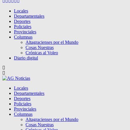
Facebook
Twitter
Instagram
Pinterest
Google
Youtube
Locales
Departamentales
Deportes
Policiales
Provinciales
Columnas
Altagracienses por el Mundo
Cosas Nuestras
Crónicas al Voleo
Diario digital
Locales
Departamentales
Deportes
Policiales
Provinciales
Columnas
Altagracienses por el Mundo
Cosas Nuestras
Crónicas al Voleo