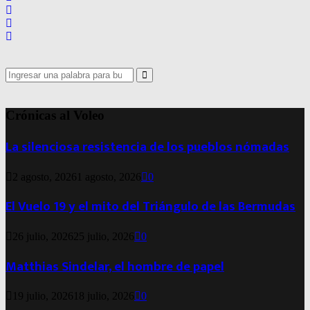
Search
for:
Search
Crónicas al Voleo
La silenciosa resistencia de los pueblos nómadas
2 agosto, 2026
1 agosto, 2026
0
El Vuelo 19 y el mito del Triángulo de las Bermudas
26 julio, 2026
25 julio, 2026
0
Matthias Sindelar, el hombre de papel
19 julio, 2026
18 julio, 2026
0