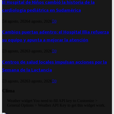
El Hospital de Niños cambió la historia de la
cardiología pediátrica en Sudamérica
4 agosto, 2026
4 agosto, 2026
0
Cambios puertas adentro: el Hospital Illia refuerza
su equipo y apunta a mejorar la atención
3 agosto, 2026
3 agosto, 2026
0
Centros de salud locales impulsan acciones por la
Semana de la Lactancia
3 agosto, 2026
3 agosto, 2026
0
Clima
Weather widget
You need to fill API key to Customize >
General Options > Weather API Key to get this widget work.