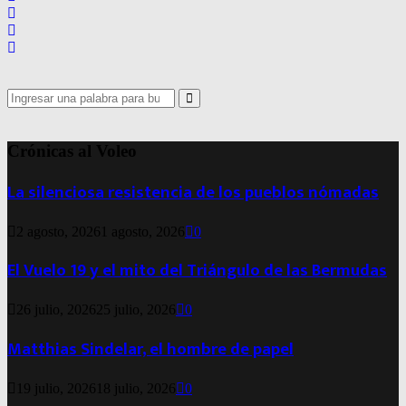
Search
for:
Search
Crónicas al Voleo
La silenciosa resistencia de los pueblos nómadas
2 agosto, 2026
1 agosto, 2026
0
El Vuelo 19 y el mito del Triángulo de las Bermudas
26 julio, 2026
25 julio, 2026
0
Matthias Sindelar, el hombre de papel
19 julio, 2026
18 julio, 2026
0