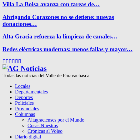
Villa La Bolsa avanza con tareas de…
Abrigando Corazones no se detiene: nuevas
donaciones…
Alta Gracia refuerza la limpieza de canales…
Redes eléctricas modernas: menos fallas y mayor…
Facebook
Twitter
Instagram
Pinterest
Google
Youtube
Todas las noticias del Valle de Paravachasca.
Locales
Departamentales
Deportes
Policiales
Provinciales
Columnas
Altagracienses por el Mundo
Cosas Nuestras
Crónicas al Voleo
Diario digital