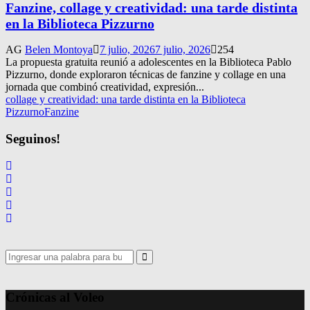
Fanzine, collage y creatividad: una tarde distinta
en la Biblioteca Pizzurno
AG
Belen Montoya
7 julio, 2026
7 julio, 2026
254
La propuesta gratuita reunió a adolescentes en la Biblioteca Pablo
Pizzurno, donde exploraron técnicas de fanzine y collage en una
jornada que combinó creatividad, expresión...
collage y creatividad: una tarde distinta en la Biblioteca
Pizzurno
Fanzine
Seguinos!
Search
for:
Search
Crónicas al Voleo