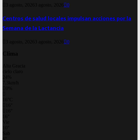
3 agosto, 2026
3 agosto, 2026
0
Centros de salud locales impulsan acciones por la
Semana de la Lactancia
3 agosto, 2026
3 agosto, 2026
0
Clima
Alta Gracia
cielo claro
24%
7.3km/h
0%
16
°
C
16
°
16
°
16
°
Vie
10
°
Sab
6
°