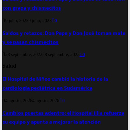
con grapa y chismecitos
9 julio, 2023
9 julio, 2023
0
Saldos y retazos: Don Pepe y Don José toman mate
y se pasan chismecitos
28 septiembre, 2022
28 septiembre, 2022
0
Salud
El Hospital de Niños cambió la historia de la
cardiología pediátrica en Sudamérica
4 agosto, 2026
4 agosto, 2026
0
Cambios puertas adentro: el Hospital Illia refuerza
su equipo y apunta a mejorar la atención