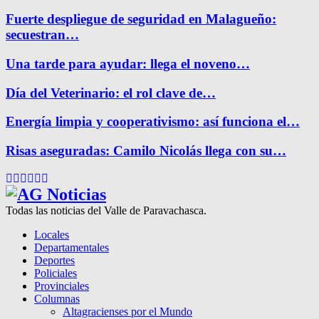
Fuerte despliegue de seguridad en Malagueño:
secuestran…
Una tarde para ayudar: llega el noveno…
Día del Veterinario: el rol clave de…
Energía limpia y cooperativismo: así funciona el…
Risas aseguradas: Camilo Nicolás llega con su…
Facebook
Twitter
Instagram
Pinterest
Google
Youtube
Todas las noticias del Valle de Paravachasca.
Locales
Departamentales
Deportes
Policiales
Provinciales
Columnas
Altagracienses por el Mundo