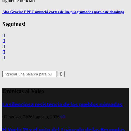
siguiente noticia
Alta Gracia: EPEC anunció cortes de luz programados para este domingo
Seguinos!
Search
for:
Search
Crónicas al Voleo
La silenciosa resistencia de los pueblos nómadas
2 agosto, 2026
1 agosto, 2026
0
El Vuelo 19 y el mito del Triángulo de las Bermudas