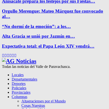
Anisacate prepara los festejos por sus Fiestas…
Orgullo Merengue: Mateo Márquez fue convocado
al…
“No dormí de la emoción”: a los…
Alta Gracia se unió por Jazmín en…
Expectativa total: el Papa León XIV vendrá…
Facebook
Twitter
Instagram
Pinterest
Google
Youtube
Todas las noticias del Valle de Paravachasca.
Locales
Departamentales
Deportes
Policiales
Provinciales
Columnas
Altagracienses por el Mundo
Cosas Nuestras