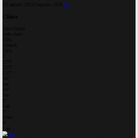
3 agosto, 2026
3 agosto, 2026
0
Clima
Alta Gracia
cielo claro
33%
11km/h
4%
17
°
C
17
°
17
°
16
°
Jue
10
°
Vie
8
°
Sab
5
°
Dom
6
°
Lun