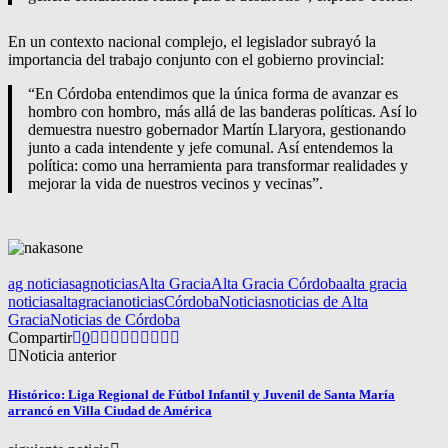
En un contexto nacional complejo, el legislador subrayó la
importancia del trabajo conjunto con el gobierno provincial:
“En Córdoba entendimos que la única forma de avanzar es
hombro con hombro, más allá de las banderas políticas. Así lo
demuestra nuestro gobernador Martín Llaryora, gestionando
junto a cada intendente y jefe comunal. Así entendemos la
política: como una herramienta para transformar realidades y
mejorar la vida de nuestros vecinos y vecinas”.
ag noticias
agnoticias
Alta Gracia
Alta Gracia Córdoba
alta gracia
noticias
altagracianoticias
Córdoba
Noticias
noticias de Alta
Gracia
Noticias de Córdoba
Compartir
0
Noticia anterior
Histórico: Liga Regional de Fútbol Infantil y Juvenil de Santa María
arrancó en Villa Ciudad de América