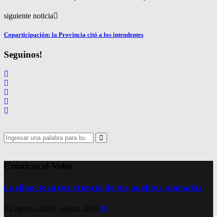
siguiente noticia
Coparticipación: la Provincia citó a los intendentes
Seguinos!
Search
for:
Search
Crónicas al Voleo
La silenciosa resistencia de los pueblos nómadas
2 agosto, 2026
1 agosto, 2026
0