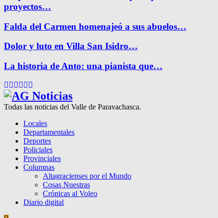
proyectos…
Falda del Carmen homenajeó a sus abuelos…
Dolor y luto en Villa San Isidro…
La historia de Anto: una pianista que…
Facebook
Twitter
Instagram
Pinterest
Google
Youtube
Todas las noticias del Valle de Paravachasca.
Locales
Departamentales
Deportes
Policiales
Provinciales
Columnas
Altagracienses por el Mundo
Cosas Nuestras
Crónicas al Voleo
Diario digital