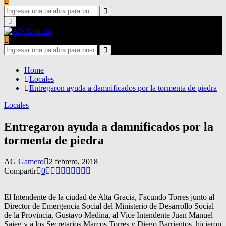
Search
for:
Search
Primary
Menu
Search
for:
Search
Home
Locales
Entregaron ayuda a damnificados por la tormenta de piedra
Locales
Entregaron ayuda a damnificados por la
tormenta de piedra
AG
Gamero
2 febrero, 2018
Compartir
0
El Intendente de la ciudad de Alta Gracia, Facundo Torres junto al
Director de Emergencia Social del Ministerio de Desarrollo Social
de la Provincia, Gustavo Medina, al Vice Intendente Juan Manuel
Saieg y a los Secretarios Marcos Torres y Diego Barrientos, hicieron