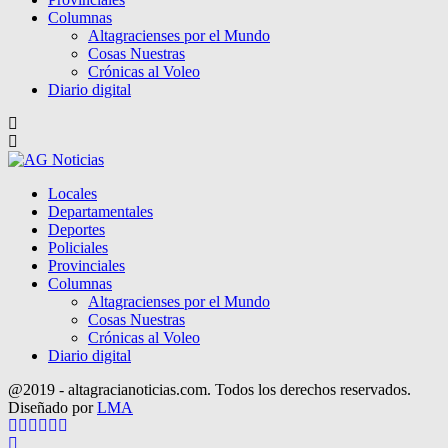
Columnas
Altagracienses por el Mundo
Cosas Nuestras
Crónicas al Voleo
Diario digital
Locales
Departamentales
Deportes
Policiales
Provinciales
Columnas
Altagracienses por el Mundo
Cosas Nuestras
Crónicas al Voleo
Diario digital
@2019 - altagracianoticias.com. Todos los derechos reservados.
Diseñado por
LMA
Facebook
Twitter
Instagram
Pinterest
Google
Youtube