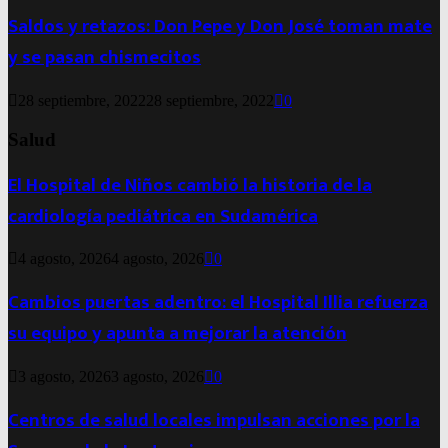
Saldos y retazos: Don Pepe y Don José toman mate
y se pasan chismecitos
28 septiembre, 2022
28 septiembre, 2022
0
Salud
El Hospital de Niños cambió la historia de la
cardiología pediátrica en Sudamérica
4 agosto, 2026
4 agosto, 2026
0
Cambios puertas adentro: el Hospital Illia refuerza
su equipo y apunta a mejorar la atención
3 agosto, 2026
3 agosto, 2026
0
Centros de salud locales impulsan acciones por la