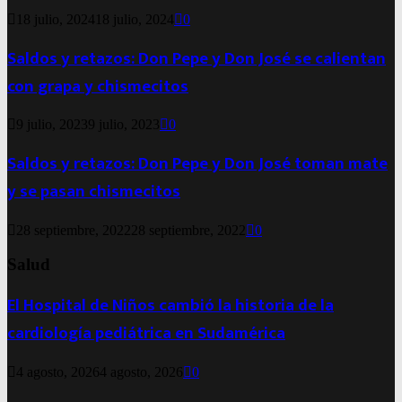
18 julio, 2024
18 julio, 2024
0
Saldos y retazos: Don Pepe y Don José se calientan
con grapa y chismecitos
9 julio, 2023
9 julio, 2023
0
Saldos y retazos: Don Pepe y Don José toman mate
y se pasan chismecitos
28 septiembre, 2022
28 septiembre, 2022
0
Salud
El Hospital de Niños cambió la historia de la
cardiología pediátrica en Sudamérica
4 agosto, 2026
4 agosto, 2026
0