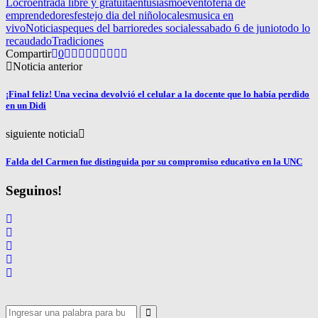
Locro
entrada libre y gratuita
entusiasmo
evento
feria de
emprendedores
festejo dia del niño
locales
musica en
vivo
Noticias
peques del barrio
redes sociales
sabado 6 de junio
todo lo
recaudado
Tradiciones
Compartir
0
Noticia anterior
¡Final feliz! Una vecina devolvió el celular a la docente que lo había perdido
en un Didi
siguiente noticia
Falda del Carmen fue distinguida por su compromiso educativo en la UNC
Seguinos!
Search