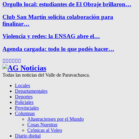
Orgullo local: estudiantes de El Obraje brillaron…
Club San Martín solicita colaboración para
finalizar…
Violencia y redes: la ENSAG abre el…
Agenda cargada: todo lo que podés hacer…
Facebook
Twitter
Instagram
Pinterest
Google
Youtube
Todas las noticias del Valle de Paravachasca.
Locales
Departamentales
Deportes
Policiales
Provinciales
Columnas
Altagracienses por el Mundo
Cosas Nuestras
Crónicas al Voleo
Diario digital