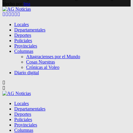
Hecho por
lma
Facebook
Twitter
Instagram
Pinterest
Google
Youtube
Locales
Departamentales
Deportes
Policiales
Provinciales
Columnas
Altagracienses por el Mundo
Cosas Nuestras
Crónicas al Voleo
Diario digital
Locales
Departamentales
Deportes
Policiales
Provinciales
Columnas