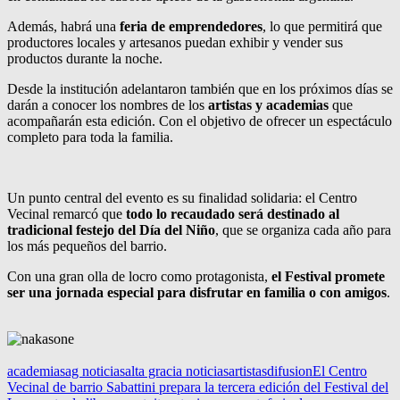
Además, habrá una
feria de emprendedores
, lo que permitirá que
productores locales y artesanos puedan exhibir y vender sus
productos durante la noche.
Desde la institución adelantaron también que en los próximos días se
darán a conocer los nombres de los
artistas y academias
que
acompañarán esta edición. Con el objetivo de ofrecer un espectáculo
completo para toda la familia.
Un punto central del evento es su finalidad solidaria: el Centro
Vecinal remarcó que
todo lo recaudado será destinado al
tradicional festejo del Día del Niño
, que se organiza cada año para
los más pequeños del barrio.
Con una gran olla de locro como protagonista,
el Festival promete
ser una jornada especial para disfrutar en familia o con amigos
.
academias
ag noticias
alta gracia noticias
artistas
difusion
El Centro
Vecinal de barrio Sabattini prepara la tercera edición del Festival del