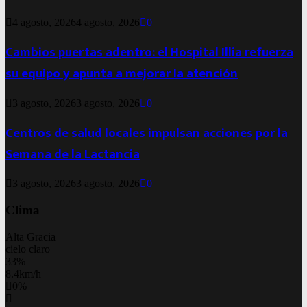
4 agosto, 2026
4 agosto, 2026
0
Cambios puertas adentro: el Hospital Illia refuerza
su equipo y apunta a mejorar la atención
3 agosto, 2026
3 agosto, 2026
0
Centros de salud locales impulsan acciones por la
Semana de la Lactancia
3 agosto, 2026
3 agosto, 2026
0
Clima
Alta Gracia
cielo claro
33%
8.4km/h
0%