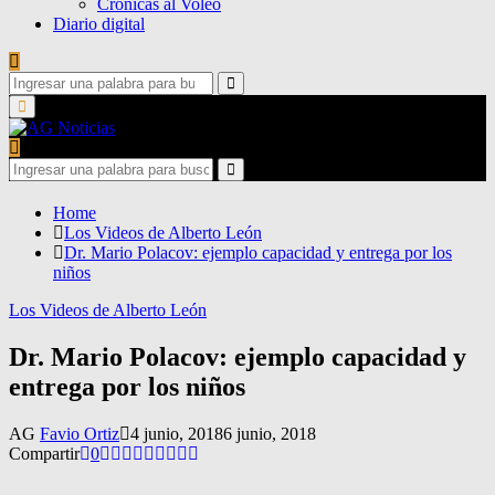
Crónicas al Voleo
Diario digital
Search
for:
Search
Primary
Menu
Search
for:
Search
Home
Los Videos de Alberto León
Dr. Mario Polacov: ejemplo capacidad y entrega por los
niños
Los Videos de Alberto León
Dr. Mario Polacov: ejemplo capacidad y
entrega por los niños
AG
Favio Ortiz
4 junio, 2018
6 junio, 2018
Compartir
0