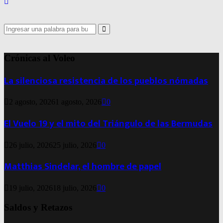
Search
for:
Search
Crónicas al Voleo
La silenciosa resistencia de los pueblos nómadas
2 agosto, 2026
1 agosto, 2026
0
El Vuelo 19 y el mito del Triángulo de las Bermudas
26 julio, 2026
25 julio, 2026
0
Matthias Sindelar, el hombre de papel
19 julio, 2026
18 julio, 2026
0
Saldos y Retazos