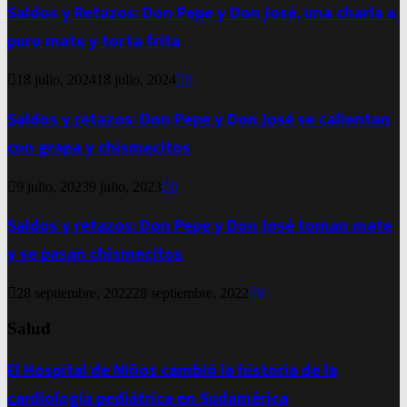
Saldos y Retazos: Don Pepe y Don José, una charla a
puro mate y torta frita
18 julio, 2024
18 julio, 2024
0
Saldos y retazos: Don Pepe y Don José se calientan
con grapa y chismecitos
9 julio, 2023
9 julio, 2023
0
Saldos y retazos: Don Pepe y Don José toman mate
y se pasan chismecitos
28 septiembre, 2022
28 septiembre, 2022
0
Salud
El Hospital de Niños cambió la historia de la
cardiología pediátrica en Sudamérica