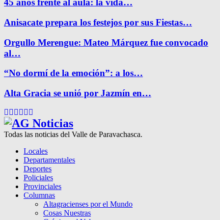
45 años frente al aula: la vida…
Anisacate prepara los festejos por sus Fiestas…
Orgullo Merengue: Mateo Márquez fue convocado
al…
“No dormí de la emoción”: a los…
Alta Gracia se unió por Jazmín en…
Facebook
Twitter
Instagram
Pinterest
Google
Youtube
Todas las noticias del Valle de Paravachasca.
Locales
Departamentales
Deportes
Policiales
Provinciales
Columnas
Altagracienses por el Mundo
Cosas Nuestras