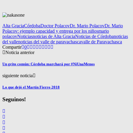
Alta Gracia
Córdoba
Doctor Polacov
Dr. Mario Polacov
Dr. Mario
Polacov: ejemplo capacidad y entrega por los niños
mario
polacov
Noticias
noticias de Alta Gracia
Noticias de Córdoba
noticias
del valle
noticias del valle de paravachasca
valle de Paravachasca
Compartir
0
Noticia anterior
Un grito común: Córdoba marchará por #NiUnaMenos
siguiente noticia
Lo que dejó el Martín Fierro 2018
Seguinos!