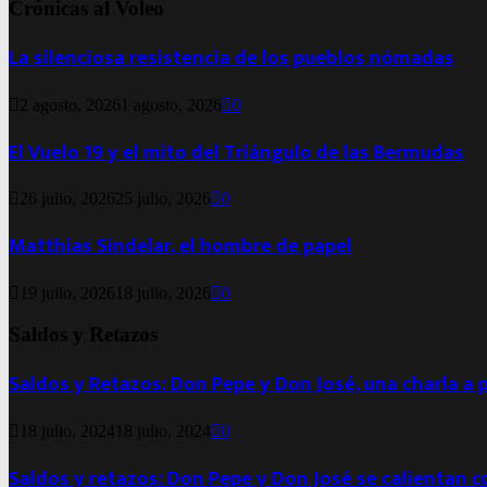
Crónicas al Voleo
La silenciosa resistencia de los pueblos nómadas
2 agosto, 2026
1 agosto, 2026
0
El Vuelo 19 y el mito del Triángulo de las Bermudas
26 julio, 2026
25 julio, 2026
0
Matthias Sindelar, el hombre de papel
19 julio, 2026
18 julio, 2026
0
Saldos y Retazos
Saldos y Retazos: Don Pepe y Don José, una charla a 
18 julio, 2024
18 julio, 2024
0
Saldos y retazos: Don Pepe y Don José se calientan 