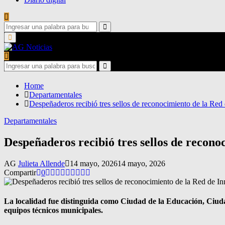
Search
for:
Search
Primary
Menu
Search
for:
Search
Home
Departamentales
Despeñaderos recibió tres sellos de reconocimiento de la Red
Departamentales
Despeñaderos recibió tres sellos de recono
AG
Julieta Allende
14 mayo, 2026
14 mayo, 2026
Compartir
0
La localidad fue distinguida como Ciudad de la Educación, Ciudad
equipos técnicos municipales.