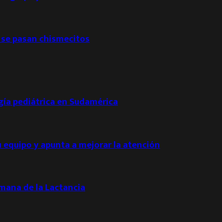
 se pasan chismecitos
ogía pediátrica en Sudamérica
u equipo y apunta a mejorar la atención
emana de la Lactancia