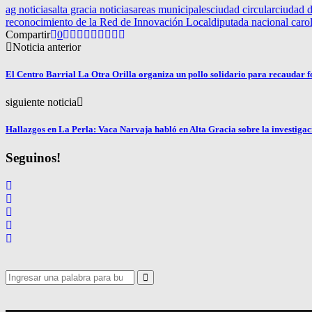
ag noticias
alta gracia noticias
areas municipales
ciudad circular
ciudad d
reconocimiento de la Red de Innovación Local
diputada nacional caro
Compartir
0
Noticia anterior
El Centro Barrial La Otra Orilla organiza un pollo solidario para recaudar 
siguiente noticia
Hallazgos en La Perla: Vaca Narvaja habló en Alta Gracia sobre la investigac
Seguinos!
Search
for:
Search