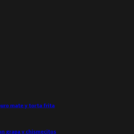
puro mate y torta frita
con grapa y chismecitos