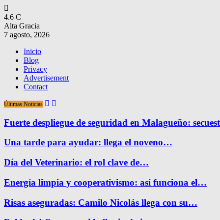
4.6
C
Alta Gracia
7 agosto, 2026
Inicio
Blog
Privacy
Advertisement
Contact
Últimas Noticias
Fuerte despliegue de seguridad en Malagueño: secue
Una tarde para ayudar: llega el noveno…
Día del Veterinario: el rol clave de…
Energía limpia y cooperativismo: así funciona el…
Risas aseguradas: Camilo Nicolás llega con su…