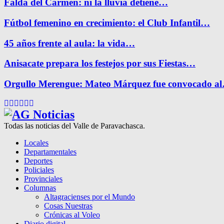
Falda del Carmen: ni la lluvia detiene…
Fútbol femenino en crecimiento: el Club Infantil…
45 años frente al aula: la vida…
Anisacate prepara los festejos por sus Fiestas…
Orgullo Merengue: Mateo Márquez fue convocado a
Facebook
Twitter
Instagram
Pinterest
Google
Youtube
Todas las noticias del Valle de Paravachasca.
Locales
Departamentales
Deportes
Policiales
Provinciales
Columnas
Altagracienses por el Mundo
Cosas Nuestras
Crónicas al Voleo
Diario digital