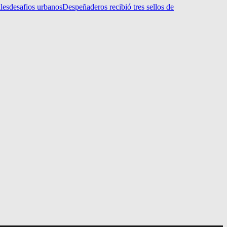
les
desafios urbanos
Despeñaderos recibió tres sellos de