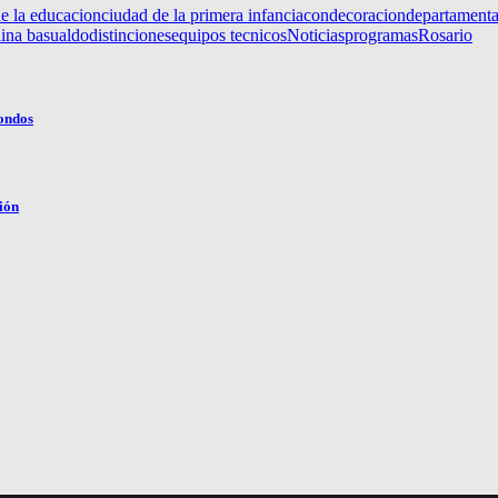
e la educacion
ciudad de la primera infancia
condecoracion
departamenta
lina basualdo
distinciones
equipos tecnicos
Noticias
programas
Rosario
fondos
ión