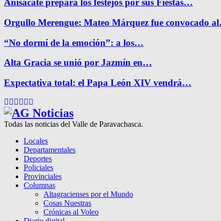
Anisacate prepara los festejos por sus Fiestas…
Orgullo Merengue: Mateo Márquez fue convocado a
“No dormí de la emoción”: a los…
Alta Gracia se unió por Jazmín en…
Expectativa total: el Papa León XIV vendrá…
Facebook
Twitter
Instagram
Pinterest
Google
Youtube
Todas las noticias del Valle de Paravachasca.
Locales
Departamentales
Deportes
Policiales
Provinciales
Columnas
Altagracienses por el Mundo
Cosas Nuestras
Crónicas al Voleo
Diario digital