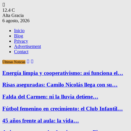
12.4
C
Alta Gracia
6 agosto, 2026
Inicio
Blog
Privacy
Advertisement
Contact
Últimas Noticias
Energía limpia y cooperativismo: así funciona el…
Risas aseguradas: Camilo Nicolás llega con su…
Falda del Carmen: ni la lluvia detiene…
Fútbol femenino en crecimiento: el Club Infantil…
45 años frente al aula: la vida…