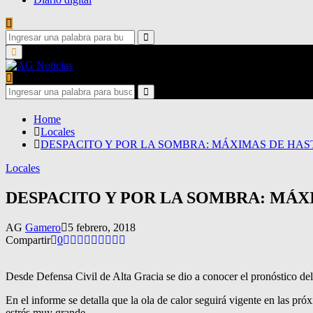
Search
for:
Search
Primary
Menu
Search
for:
Search
Home
Locales
DESPACITO Y POR LA SOMBRA: MÁXIMAS DE HAST
Locales
DESPACITO Y POR LA SOMBRA: MÁXI
AG
Gamero
5 febrero, 2018
Compartir
0
Desde Defensa Civil de Alta Gracia se dio a conocer el pronóstico del 
En el informe se detalla que la ola de calor seguirá vigente en las pr
estrés muy grande.