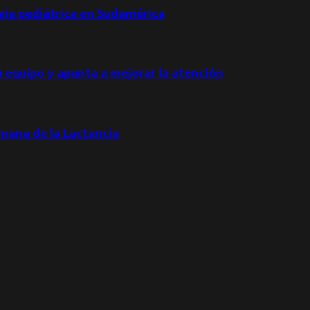
ogía pediátrica en Sudamérica
u equipo y apunta a mejorar la atención
emana de la Lactancia