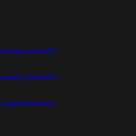
puro mate y torta frita
con grapa y chismecitos
 se pasan chismecitos