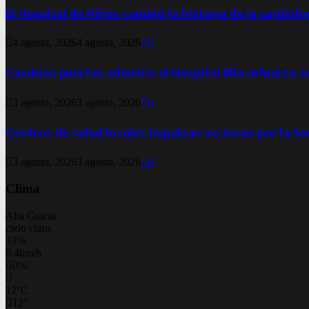
El Hospital de Niños cambió la historia de la cardiol
4 agosto, 2026
4 agosto, 2026
0
Cambios puertas adentro: el Hospital Illia refuerza s
3 agosto, 2026
3 agosto, 2026
0
Centros de salud locales impulsan acciones por la S
3 agosto, 2026
3 agosto, 2026
0
Clima
Alta Gracia
cielo claro
33%
8.4km/h
0%
12
°
C
12
°