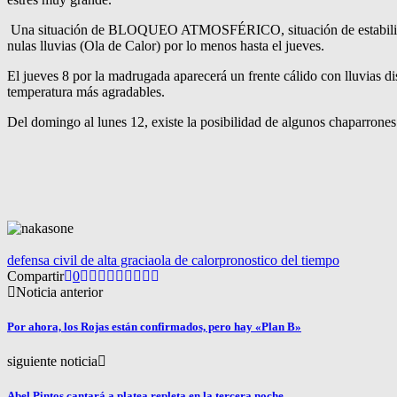
Una situación de BLOQUEO ATMOSFÉRICO, situación de estabilidad re
nulas lluvias (Ola de Calor) por lo menos hasta el jueves.
El jueves 8 por la madrugada aparecerá un frente cálido con lluvias di
temperatura más agradables.
Del domingo al lunes 12, existe la posibilidad de algunos chaparrone
defensa civil de alta gracia
ola de calor
pronostico del tiempo
Compartir
0
Noticia anterior
Por ahora, los Rojas están confirmados, pero hay «Plan B»
siguiente noticia
Abel Pintos cantará a platea repleta en la tercera noche