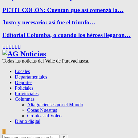
PETIT COLÓN: Cuentan que así comenzó la…
Justo y necesario: así fue el triunfo…
Editorial Columba, o cuando los héroes llegaron…
Facebook
Twitter
Instagram
Pinterest
Google
Youtube
Todas las noticias del Valle de Paravachasca.
Locales
Departamentales
Deportes
Policiales
Provinciales
Columnas
Altagracienses por el Mundo
Cosas Nuestras
Crónicas al Voleo
Diario digital
Search