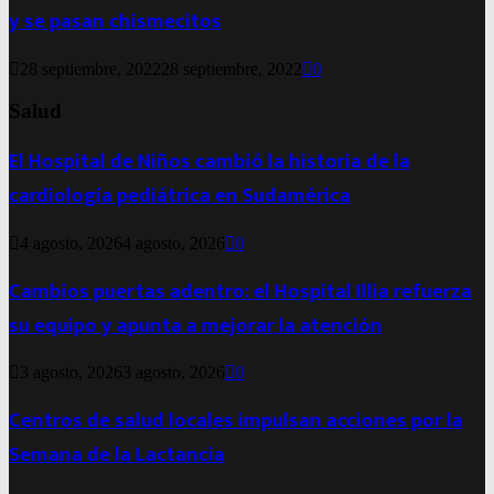
y se pasan chismecitos
28 septiembre, 2022
28 septiembre, 2022
0
Salud
El Hospital de Niños cambió la historia de la
cardiología pediátrica en Sudamérica
4 agosto, 2026
4 agosto, 2026
0
Cambios puertas adentro: el Hospital Illia refuerza
su equipo y apunta a mejorar la atención
3 agosto, 2026
3 agosto, 2026
0
Centros de salud locales impulsan acciones por la
Semana de la Lactancia