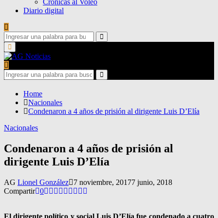
Crónicas al Voleo
Diario digital
Search
for:
Search
Primary
Menu
Search
for:
Search
Home
Nacionales
Condenaron a 4 años de prisión al dirigente Luis D’Elía
Nacionales
Condenaron a 4 años de prisión al
dirigente Luis D’Elía
AG
Lionel González
7 noviembre, 2017
7 junio, 2018
Compartir
0
El dirigente político y social Luis D’Elía fue condenado a cuatro