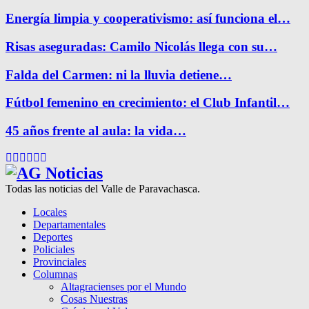
Energía limpia y cooperativismo: así funciona el…
Risas aseguradas: Camilo Nicolás llega con su…
Falda del Carmen: ni la lluvia detiene…
Fútbol femenino en crecimiento: el Club Infantil…
45 años frente al aula: la vida…
Facebook
Twitter
Instagram
Pinterest
Google
Youtube
Todas las noticias del Valle de Paravachasca.
Locales
Departamentales
Deportes
Policiales
Provinciales
Columnas
Altagracienses por el Mundo
Cosas Nuestras