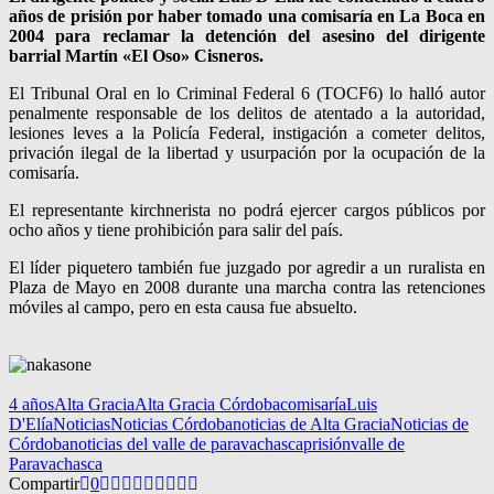
años de prisión por haber tomado una comisaría en La Boca en
2004 para reclamar la detención del asesino del dirigente
barrial Martín «El Oso» Cisneros.
El Tribunal Oral en lo Criminal Federal 6 (TOCF6) lo halló autor
penalmente responsable de los delitos de atentado a la autoridad,
lesiones leves a la Policía Federal, instigación a cometer delitos,
privación ilegal de la libertad y usurpación por la ocupación de la
comisaría.
El representante kirchnerista no podrá ejercer cargos públicos por
ocho años y tiene prohibición para salir del país.
El líder piquetero también fue juzgado por agredir a un ruralista en
Plaza de Mayo en 2008 durante una marcha contra las retenciones
móviles al campo, pero en esta causa fue absuelto.
4 años
Alta Gracia
Alta Gracia Córdoba
comisaría
Luis
D'Elía
Noticias
Noticias Córdoba
noticias de Alta Gracia
Noticias de
Córdoba
noticias del valle de paravachasca
prisión
valle de
Paravachasca
Compartir
0