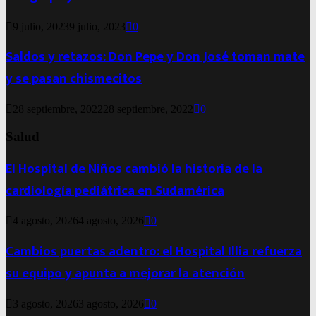
9 julio, 2023
9 julio, 2023
0
Saldos y retazos: Don Pepe y Don José toman mate
y se pasan chismecitos
28 septiembre, 2022
28 septiembre, 2022
0
Salud
El Hospital de Niños cambió la historia de la
cardiología pediátrica en Sudamérica
4 agosto, 2026
4 agosto, 2026
0
Cambios puertas adentro: el Hospital Illia refuerza
su equipo y apunta a mejorar la atención
3 agosto, 2026
3 agosto, 2026
0