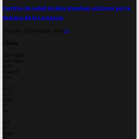
Centros de salud locales impulsan acciones por la
Semana de la Lactancia
3 agosto, 2026
3 agosto, 2026
0
Clima
Alta Gracia
cielo claro
41%
4.3km/h
0%
10
°
C
10
°
10
°
9
°
Vie
7
°
Sab
6
°
Dom
6
°