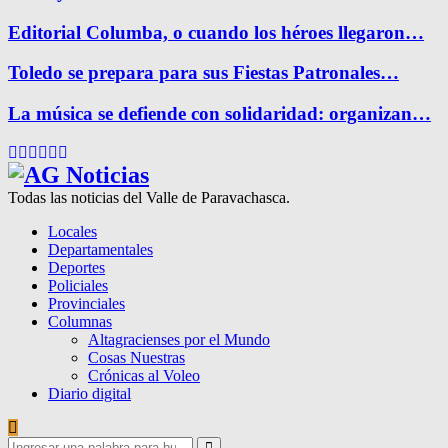
Editorial Columba, o cuando los héroes llegaron…
Toledo se prepara para sus Fiestas Patronales…
La música se defiende con solidaridad: organizan…
Facebook
Twitter
Instagram
Pinterest
Google
Youtube
Todas las noticias del Valle de Paravachasca.
Locales
Departamentales
Deportes
Policiales
Provinciales
Columnas
Altagracienses por el Mundo
Cosas Nuestras
Crónicas al Voleo
Diario digital
Search