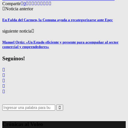
Compartir
0
Noticia anterior
En Falda del Carmen, la Comuna ayuda a recategorizarse ante Epec
siguiente noticia
Manuel Ortiz: «Un Estado eficiente y presente para acompañar al sector
comercial y emprendedores»
Seguinos!
Search
for:
Search
Crónicas al Voleo