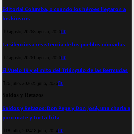
Editorial Columba, o cuando los héroes llegaron a
los kioscos
9 agosto, 2026
8 agosto, 2026
0
La silenciosa resistencia de los pueblos nómadas
2 agosto, 2026
1 agosto, 2026
0
El Vuelo 19 y el mito del Triángulo de las Bermudas
26 julio, 2026
25 julio, 2026
0
Saldos y Retazos
Saldos y Retazos: Don Pepe y Don José, una charla a
puro mate y torta frita
18 julio, 2024
18 julio, 2024
0