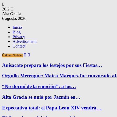
20.2
C
Alta Gracia
6 agosto, 2026
Inicio
Blog
Privacy
Advertisement
Contact
Últimas Noticias
Anisacate prepara los festejos por sus Fiestas…
Orgullo Merengue: Mateo Márquez fue convocado a
“No dormí de la emoción”: a los…
Alta Gracia se unió por Jazmín en…
Expectativa total: el Papa León XIV vendrá…