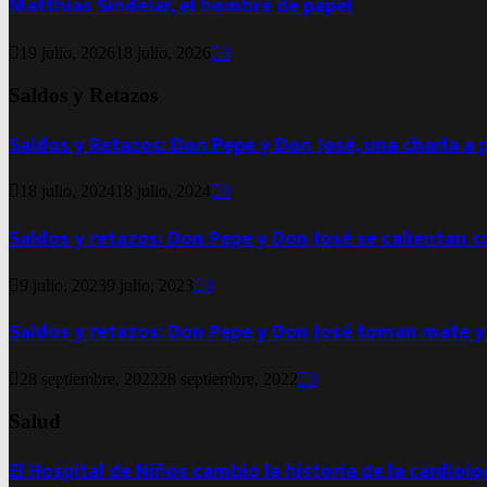
Matthias Sindelar, el hombre de papel
19 julio, 2026
18 julio, 2026
0
Saldos y Retazos
Saldos y Retazos: Don Pepe y Don José, una charla a 
18 julio, 2024
18 julio, 2024
0
Saldos y retazos: Don Pepe y Don José se calientan 
9 julio, 2023
9 julio, 2023
0
Saldos y retazos: Don Pepe y Don José toman mate y
28 septiembre, 2022
28 septiembre, 2022
0
Salud
El Hospital de Niños cambió la historia de la cardiol