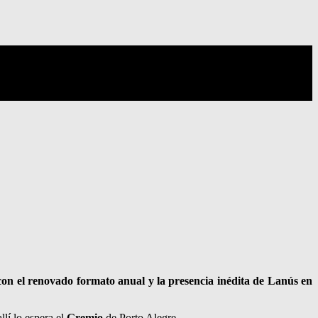
 con el renovado formato anual y la presencia inédita de Lanús en
lí lo espera el
Gremio
de Porto Alegre.