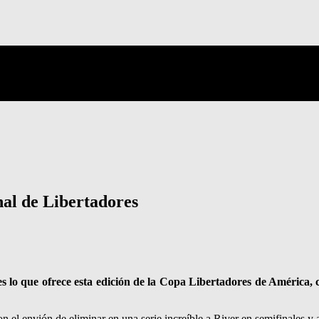
nal de Libertadores
es lo que ofrece esta edición de la Copa Libertadores de América,
el envión de eliminar en una serie increíble a River en semifinales y al