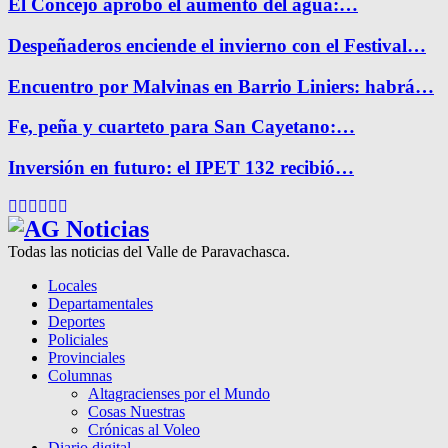
El Concejo aprobó el aumento del agua:…
Despeñaderos enciende el invierno con el Festival…
Encuentro por Malvinas en Barrio Liniers: habrá…
Fe, peña y cuarteto para San Cayetano:…
Inversión en futuro: el IPET 132 recibió…
Facebook
Twitter
Instagram
Pinterest
Google
Youtube
Todas las noticias del Valle de Paravachasca.
Locales
Departamentales
Deportes
Policiales
Provinciales
Columnas
Altagracienses por el Mundo
Cosas Nuestras
Crónicas al Voleo
Diario digital