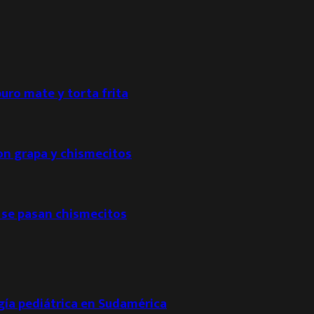
puro mate y torta frita
con grapa y chismecitos
 se pasan chismecitos
ogía pediátrica en Sudamérica