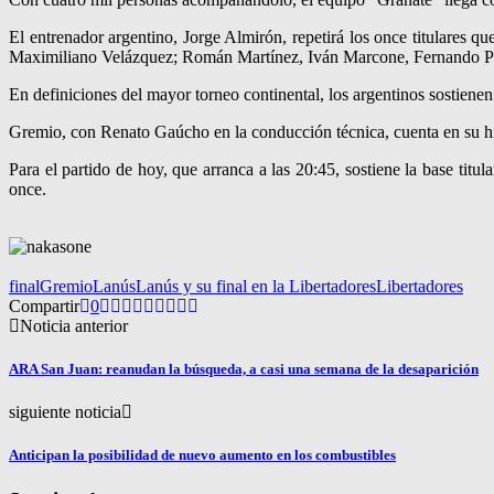
El entrenador argentino, Jorge Almirón, repetirá los once titulares
Maximiliano Velázquez; Román Martínez, Iván Marcone, Fernando Pas
En definiciones del mayor torneo continental, los argentinos sostienen
Gremio, con Renato Gaúcho en la conducción técnica, cuenta en su hi
Para el partido de hoy, que arranca a las 20:45, sostiene la base titu
once.
final
Gremio
Lanús
Lanús y su final en la Libertadores
Libertadores
Compartir
0
Noticia anterior
ARA San Juan: reanudan la búsqueda, a casi una semana de la desaparición
siguiente noticia
Anticipan la posibilidad de nuevo aumento en los combustibles