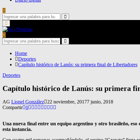
Search
for:
Search
Primary
Menu
Search
for:
Search
Home
Deportes
Capítulo histórico de Lanús: su primera final de Libertadores
Deportes
Capítulo histórico de Lanús: su primera fi
AG
Lionel González
22 noviembre, 2017
7 junio, 2018
Compartir
0
Una nueva final entre un equipo argentino y otro brasileño, eso 
esta instancia.
Con cuatro mil personas acompañándolo, el equipo “Granate” llega con 