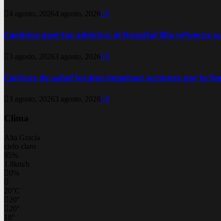
4 agosto, 2026
4 agosto, 2026
0
Cambios puertas adentro: el Hospital Illia refuerza s
3 agosto, 2026
3 agosto, 2026
0
Centros de salud locales impulsan acciones por la S
3 agosto, 2026
3 agosto, 2026
0
Clima
Alta Gracia
cielo claro
95%
1.8km/h
0%
20
°
C
20
°
20
°
18
°