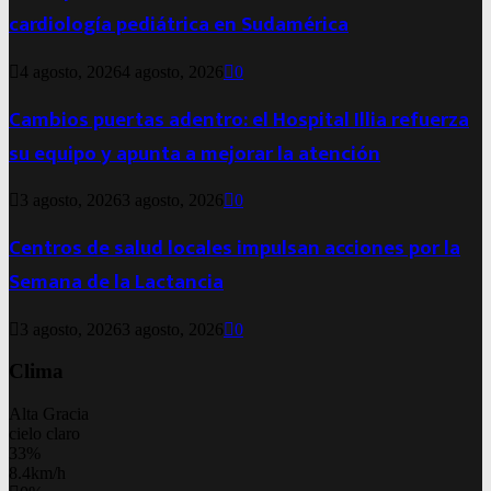
cardiología pediátrica en Sudamérica
4 agosto, 2026
4 agosto, 2026
0
Cambios puertas adentro: el Hospital Illia refuerza
su equipo y apunta a mejorar la atención
3 agosto, 2026
3 agosto, 2026
0
Centros de salud locales impulsan acciones por la
Semana de la Lactancia
3 agosto, 2026
3 agosto, 2026
0
Clima
Alta Gracia
cielo claro
33%
8.4km/h