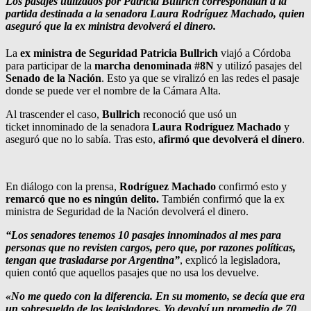
Los pasajes utilizados por Patricia Bullrich correspondían a la
partida destinada a la senadora Laura Rodríguez Machado, quien
aseguró que la ex ministra devolverá el dinero.
La
ex ministra de Seguridad Patricia Bullrich
viajó a Córdoba
para participar de la
marcha denominada #8N
y utilizó pasajes del
Senado de la Nación
. Esto ya que se viralizó en las redes el pasaje
donde se puede ver el nombre de la Cámara Alta.
Al trascender el caso,
Bullrich
reconoció que usó un
ticket innominado de la senadora
Laura Rodríguez Machado
y
aseguró que no lo sabía. Tras esto,
afirmó que devolverá el dinero
.
En diálogo con la prensa,
Rodríguez Machado
confirmó esto y
remarcó que no es ningún delito.
También confirmó que la ex
ministra de Seguridad de la Nación devolverá el dinero.
“Los senadores tenemos 10 pasajes innominados al mes para
personas que no revisten cargos, pero que, por razones políticas,
tengan que trasladarse por Argentina”
, explicó la legisladora,
quien contó que aquellos pasajes que no usa los devuelve.
«No me quedo con la diferencia. En su momento, se decía que era
un sobresueldo de los legisladores. Yo devolví un promedio de 70