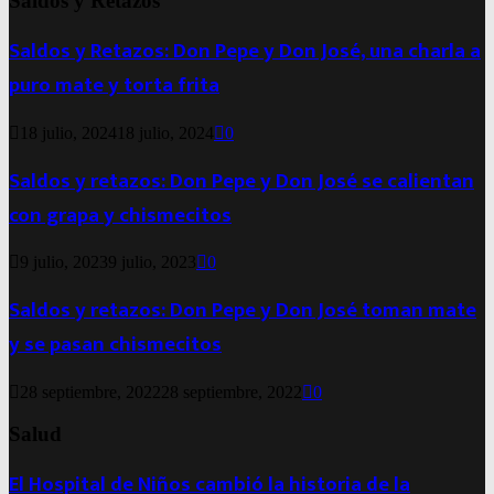
Saldos y Retazos
Saldos y Retazos: Don Pepe y Don José, una charla a
puro mate y torta frita
18 julio, 2024
18 julio, 2024
0
Saldos y retazos: Don Pepe y Don José se calientan
con grapa y chismecitos
9 julio, 2023
9 julio, 2023
0
Saldos y retazos: Don Pepe y Don José toman mate
y se pasan chismecitos
28 septiembre, 2022
28 septiembre, 2022
0
Salud
El Hospital de Niños cambió la historia de la