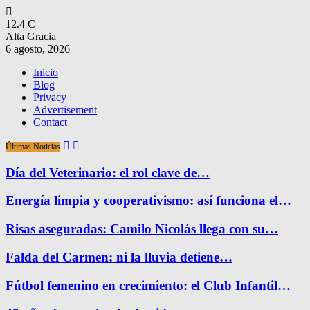
12.4
C
Alta Gracia
6 agosto, 2026
Inicio
Blog
Privacy
Advertisement
Contact
Últimas Noticias
Día del Veterinario: el rol clave de…
Energía limpia y cooperativismo: así funciona el…
Risas aseguradas: Camilo Nicolás llega con su…
Falda del Carmen: ni la lluvia detiene…
Fútbol femenino en crecimiento: el Club Infantil…