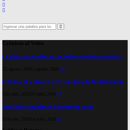
Search
for:
Search
Crónicas al Voleo
La silenciosa resistencia de los pueblos nómadas
2 agosto, 2026
1 agosto, 2026
0
El Vuelo 19 y el mito del Triángulo de las Bermudas
26 julio, 2026
25 julio, 2026
0
Matthias Sindelar, el hombre de papel
19 julio, 2026
18 julio, 2026
0