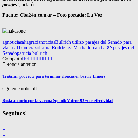
pasajes”
, aclaró.
Fuente: Cba24n.com.ar – Foto portada: La Voz
agnoticias
altagracianoticias
Bullrich utilizó pasajes del Senado para
viajar al banderazo
Laura Rodriguez Machado
marcha 8N
pasajes del
Senado
patricia bullrich
Compartir
0
Noticia anterior
Tratarán proyecto para terminar cloacas en barrio Liniers
siguiente noticia
Rusia anunció que la vacuna Sputnik V tiene 92% de efectividad
Seguinos!