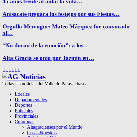
45 años frente al aula: la vida…
Anisacate prepara los festejos por sus Fiestas…
Orgullo Merengue: Mateo Márquez fue convocado
al…
“No dormí de la emoción”: a los…
Alta Gracia se unió por Jazmín en…
Facebook
Twitter
Instagram
Pinterest
Google
Youtube
Todas las noticias del Valle de Paravachasca.
Locales
Departamentales
Deportes
Policiales
Provinciales
Columnas
Altagracienses por el Mundo
Cosas Nuestras