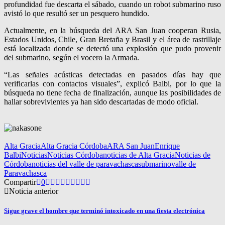
profundidad fue descarta el sábado, cuando un robot submarino ruso
avistó lo que resultó ser un pesquero hundido.
Actualmente, en la búsqueda del ARA San Juan cooperan Rusia,
Estados Unidos, Chile, Gran Bretaña y Brasil y el área de rastrillaje
está localizada donde se detectó una explosión que pudo provenir
del submarino, según el vocero la Armada.
“Las señales acústicas detectadas en pasados días hay que
verificarlas con contactos visuales”, explicó Balbi, por lo que la
búsqueda no tiene fecha de finalización, aunque las posibilidades de
hallar sobrevivientes ya han sido descartadas de modo oficial.
Alta Gracia
Alta Gracia Córdoba
ARA San Juan
Enrique
Balbi
Noticias
Noticias Córdoba
noticias de Alta Gracia
Noticias de
Córdoba
noticias del valle de paravachasca
submarino
valle de
Paravachasca
Compartir
0
Noticia anterior
Sigue grave el hombre que terminó intoxicado en una fiesta electrónica