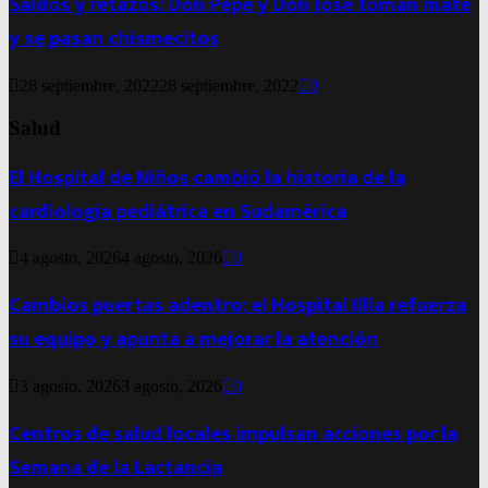
Saldos y retazos: Don Pepe y Don José toman mate
y se pasan chismecitos
28 septiembre, 2022
28 septiembre, 2022
0
Salud
El Hospital de Niños cambió la historia de la
cardiología pediátrica en Sudamérica
4 agosto, 2026
4 agosto, 2026
0
Cambios puertas adentro: el Hospital Illia refuerza
su equipo y apunta a mejorar la atención
3 agosto, 2026
3 agosto, 2026
0
Centros de salud locales impulsan acciones por la
Semana de la Lactancia