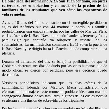
La búsqueda del submarino ARA San Juan continúa, sin pistas
certeras sobre su ubicación y en medio de la presión de los
familiares de los tripulantes que ven cómo las esperanzas de
vida se agotan.
Ayer, a 18 días del último contacto con el sumergible perdido en
aguas del Atlántico sur con 44 marinos a bordo, sus familias
protagonizaron una emotiva marcha por las calles de Mar del Plata,
en las afueras de la Base Naval, portando banderas, letreros y fotos,
para exigir que continúe “la búsqueda y rescate” de los
submarinistas. La manifestación comenzó a las 11.30 en la puerta de
la Base Naval y se dirigió hasta la Catedral donde compartieron una
plegaria.
Durante el transcurso del día, se barajó la posibilidad de que el
Gobierno decretara tres días de duelo por las vidas humanas que de
modo oficial se dieron por perdidas, pero esa decisión quedó
descartada.
Versiones periodísticas indicaron que las altas esferas de la
administración liderada por Mauricio Macri consideraron que
efectuar un homenaje en este momento podría caldear aún más los
acongojados ánimos de los familiares, algunos de los cuales todavía
se aferran a una ilusión de sobrevida de los tripulantes.
De hecho, en la manifestación que se produjo en Mar del Plata se