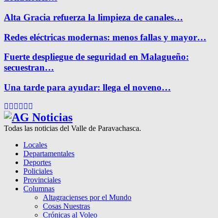
Alta Gracia refuerza la limpieza de canales…
Redes eléctricas modernas: menos fallas y mayor…
Fuerte despliegue de seguridad en Malagueño:
secuestran…
Una tarde para ayudar: llega el noveno…
Facebook
Twitter
Instagram
Pinterest
Google
Youtube
Todas las noticias del Valle de Paravachasca.
Locales
Departamentales
Deportes
Policiales
Provinciales
Columnas
Altagracienses por el Mundo
Cosas Nuestras
Crónicas al Voleo