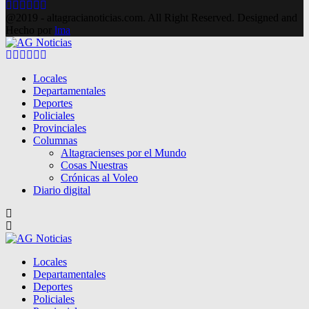
Facebook
Twitter
Instagram
Pinterest
Google
Youtube
@2019 - altagracianoticias.com. All Right Reserved. Designed and
Hecho por
lma
Facebook
Twitter
Instagram
Pinterest
Google
Youtube
Locales
Departamentales
Deportes
Policiales
Provinciales
Columnas
Altagracienses por el Mundo
Cosas Nuestras
Crónicas al Voleo
Diario digital
Locales
Departamentales
Deportes
Policiales