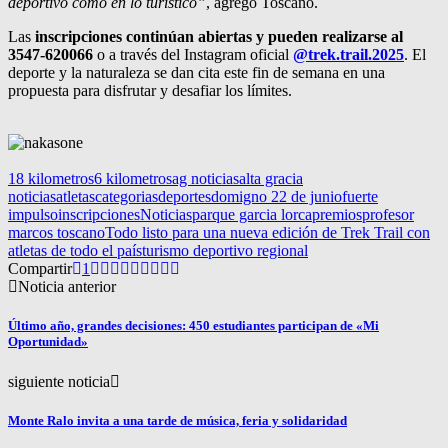
deportivo como en lo turístico”
, agregó Toscano.
Las
inscripciones continúan abiertas y pueden realizarse al
3547-620066
o a través del Instagram oficial
@trek.trail.2025
. El
deporte y la naturaleza se dan cita este fin de semana en una
propuesta para disfrutar y desafiar los límites.
18 kilometros
6 kilometros
ag noticias
alta gracia
noticias
atletas
categorias
deportes
domigno 22 de junio
fuerte
impulso
inscripciones
Noticias
parque garcia lorca
premios
profesor
marcos toscano
Todo listo para una nueva edición de Trek Trail con
atletas de todo el país
turismo deportivo regional
Compartir
1
Noticia anterior
Último año, grandes decisiones: 450 estudiantes participan de «Mi
Oportunidad»
siguiente noticia
Monte Ralo invita a una tarde de música, feria y solidaridad