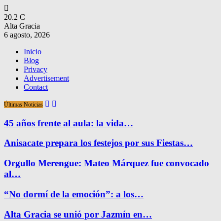
20.2
C
Alta Gracia
6 agosto, 2026
Inicio
Blog
Privacy
Advertisement
Contact
Últimas Noticias
45 años frente al aula: la vida…
Anisacate prepara los festejos por sus Fiestas…
Orgullo Merengue: Mateo Márquez fue convocado
al…
“No dormí de la emoción”: a los…
Alta Gracia se unió por Jazmín en…