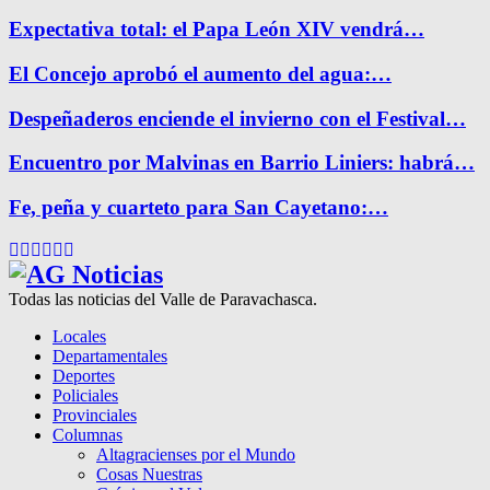
Expectativa total: el Papa León XIV vendrá…
El Concejo aprobó el aumento del agua:…
Despeñaderos enciende el invierno con el Festival…
Encuentro por Malvinas en Barrio Liniers: habrá…
Fe, peña y cuarteto para San Cayetano:…
Facebook
Twitter
Instagram
Pinterest
Google
Youtube
Todas las noticias del Valle de Paravachasca.
Locales
Departamentales
Deportes
Policiales
Provinciales
Columnas
Altagracienses por el Mundo
Cosas Nuestras