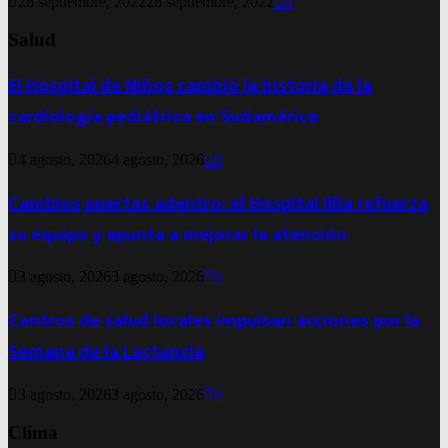
28 septiembre, 2022
28 septiembre, 2022
0
Salud
El Hospital de Niños cambió la historia de la
cardiología pediátrica en Sudamérica
4 agosto, 2026
4 agosto, 2026
0
Cambios puertas adentro: el Hospital Illia refuerza
su equipo y apunta a mejorar la atención
3 agosto, 2026
3 agosto, 2026
0
Centros de salud locales impulsan acciones por la
Semana de la Lactancia
3 agosto, 2026
3 agosto, 2026
0
Clima