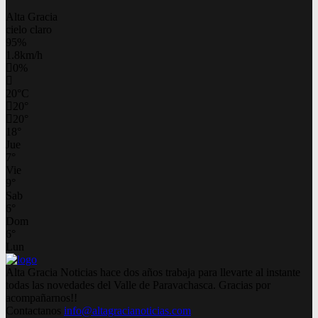
Alta Gracia
cielo claro
95%
1.8km/h
0%
20
°
C
20
°
20
°
18
°
Jue
7
°
Vie
9
°
Sab
6
°
Dom
6
°
Lun
Alta Gracia Noticias hace dos años trabaja para llevarte al instante
todas las novedades del Valle de Paravachasca. Gracias por
acompañarnos!!
Contactanos
info@altagracianoticias.com