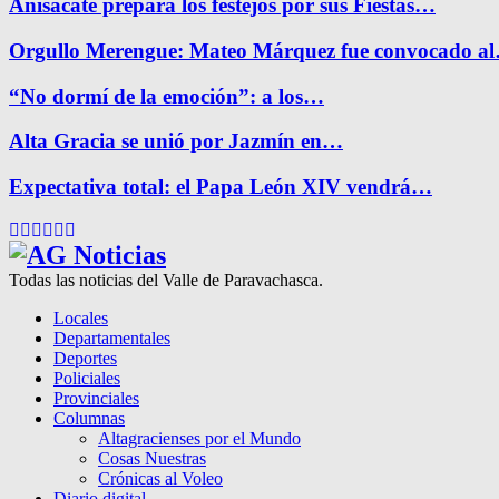
Anisacate prepara los festejos por sus Fiestas…
Orgullo Merengue: Mateo Márquez fue convocado a
“No dormí de la emoción”: a los…
Alta Gracia se unió por Jazmín en…
Expectativa total: el Papa León XIV vendrá…
Facebook
Twitter
Instagram
Pinterest
Google
Youtube
Todas las noticias del Valle de Paravachasca.
Locales
Departamentales
Deportes
Policiales
Provinciales
Columnas
Altagracienses por el Mundo
Cosas Nuestras
Crónicas al Voleo
Diario digital