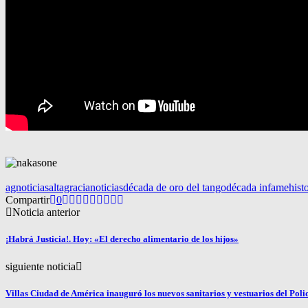
agnoticias
altagracianoticias
década de oro del tango
década infame
hist
Compartir
0
Noticia anterior
¡Habrá Justicia!. Hoy: «El derecho alimentario de los hijos»
siguiente noticia
Villas Ciudad de América inauguró los nuevos sanitarios y vestuarios del Po