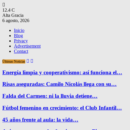
12.4
C
Alta Gracia
6 agosto, 2026
Inicio
Blog
Privacy
Advertisement
Contact
Últimas Noticias
Energía limpia y cooperativismo: así funciona el…
Risas aseguradas: Camilo Nicolás llega con su…
Falda del Carmen: ni la lluvia detiene…
Fútbol femenino en crecimiento: el Club Infantil…
45 años frente al aula: la vida…