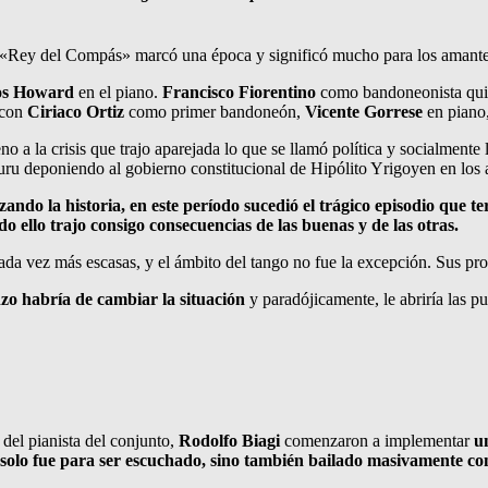
«Rey del Compás» marcó una época y significó mucho para los amante
os Howard
en el piano.
Francisco Fiorentino
como bandoneonista quie
 con
Ciriaco Ortiz
como primer bandoneón,
Vicente Gorrese
en piano
o a la crisis que trajo aparejada lo que se llamó política y socialmente 
u deponiendo al gobierno constitucional de Hipólito Yrigoyen en los al
zando la historia, en este período sucedió el trágico episodio que t
do ello trajo consigo consecuencias de las buenas y de las otras.
ada vez más escasas, y el ámbito del tango no fue la excepción. Sus prot
o habría de cambiar la situación
y paradójicamente, le abriría las p
n del pianista del conjunto,
Rodolfo Biagi
comenzaron a implementar
un
 solo fue para ser escuchado, sino también bailado masivamente con