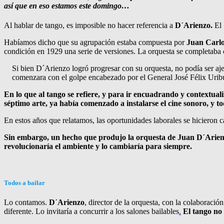
así que en eso estamos este domingo…
Al hablar de tango, es imposible no hacer referencia a
D´Arienzo.
El 
Habíamos dicho que su agrupación estaba compuesta por
Juan Carl
condición en 1929 una serie de versiones. La orquesta se completaba
Si bien D´Arienzo logró progresar con su orquesta, no podía ser ajen
comenzara con el golpe encabezado por el General José Félix Uribur
En lo que al tango se refiere, y para ir encuadrando y contextuali
séptimo arte, ya había comenzado a instalarse el cine sonoro, y to
En estos años que relatamos, las oportunidades laborales se hicieron c
Sin embargo, un hecho que produjo la orquesta de Juan D´Arienz
revolucionaría el ambiente y lo cambiaría para siempre.
Todos a bailar
Lo contamos.
D´Arienzo
, director de la orquesta, con la colaboració
diferente. Lo invitaría a concurrir a los salones bailables
.
El tango no