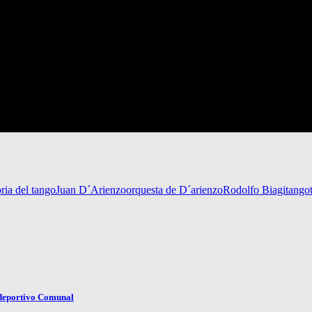
oria del tango
Juan D´Arienzo
orquesta de D´arienzo
Rodolfo Biagi
tango
lideportivo Comunal