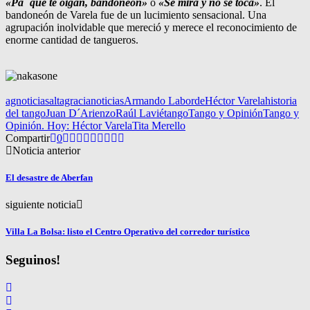
«Pa` que te oigan, bandoneón»
o
«Se mira y no se toca»
. El
bandoneón de Varela fue de un lucimiento sensacional. Una
agrupación inolvidable que mereció y merece el reconocimiento de
enorme cantidad de tangueros.
agnoticias
altagracianoticias
Armando Laborde
Héctor Varela
historia
del tango
Juan D´Arienzo
Raúl Lavié
tango
Tango y Opinión
Tango y
Opinión. Hoy: Héctor Varela
Tita Merello
Compartir
0
Noticia anterior
El desastre de Aberfan
siguiente noticia
Villa La Bolsa: listo el Centro Operativo del corredor turístico
Seguinos!