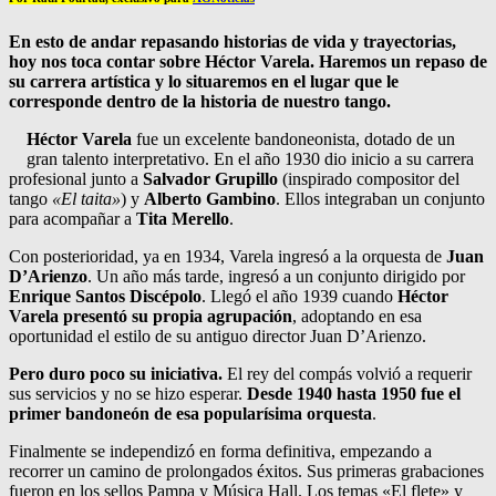
En esto de andar repasando historias de vida y trayectorias,
hoy nos toca contar sobre Héctor Varela. Haremos un repaso de
su carrera artística y lo situaremos en el lugar que le
corresponde dentro de la historia de nuestro tango.
Héctor Varela
fue un excelente bandoneonista, dotado de un
gran talento interpretativo. En el año 1930 dio inicio a su carrera
profesional junto a
Salvador Grupillo
(inspirado compositor del
tango
«El taita»
) y
Alberto Gambino
. Ellos integraban un conjunto
para acompañar a
Tita Merello
.
Con posterioridad, ya en 1934, Varela ingresó a la orquesta de
Juan
D’Arienzo
. Un año más tarde, ingresó a un conjunto dirigido por
Enrique Santos Discépolo
. Llegó el año 1939 cuando
Héctor
Varela presentó su propia agrupación
, adoptando en esa
oportunidad el estilo de su antiguo director Juan D’Arienzo.
Pero duro poco su iniciativa.
El rey del compás volvió a requerir
sus servicios y no se hizo esperar.
Desde 1940 hasta 1950 fue el
primer bandoneón de esa popularísima orquesta
.
Finalmente se independizó en forma definitiva, empezando a
recorrer un camino de prolongados éxitos. Sus primeras grabaciones
fueron en los sellos Pampa y Música Hall. Los temas «El flete» y