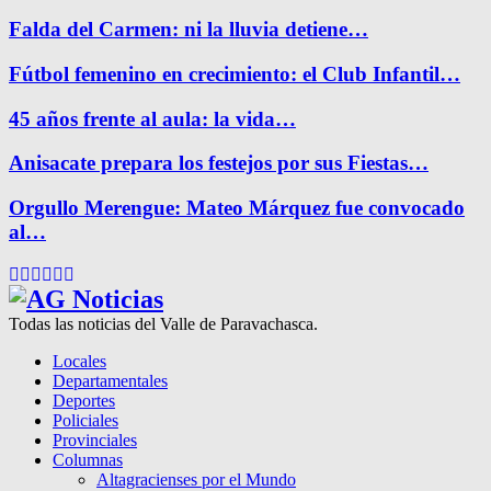
Falda del Carmen: ni la lluvia detiene…
Fútbol femenino en crecimiento: el Club Infantil…
45 años frente al aula: la vida…
Anisacate prepara los festejos por sus Fiestas…
Orgullo Merengue: Mateo Márquez fue convocado
al…
Facebook
Twitter
Instagram
Pinterest
Google
Youtube
Todas las noticias del Valle de Paravachasca.
Locales
Departamentales
Deportes
Policiales
Provinciales
Columnas
Altagracienses por el Mundo