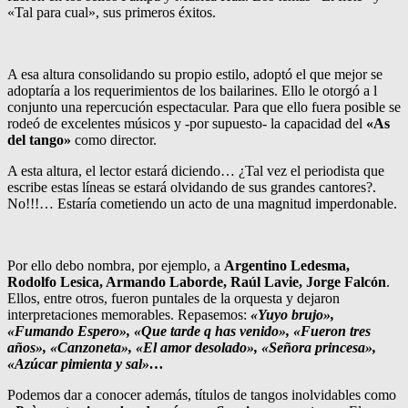
«Tal para cual», sus primeros éxitos.
A esa altura consolidando su propio estilo, adoptó el que mejor se
adoptaría a los requerimientos de los bailarines. Ello le otorgó a l
conjunto una repercución espectacular. Para que ello fuera posible se
rodeó de excelentes músicos y -por supuesto- la capacidad del
«As
del tango»
como director.
A esta altura, el lector estará diciendo… ¿Tal vez el periodista que
escribe estas líneas se estará olvidando de sus grandes cantores?.
No!!!… Estaría cometiendo un acto de una magnitud imperdonable.
Por ello debo nombra, por ejemplo, a
Argentino Ledesma,
Rodolfo Lesica, Armando Laborde, Raúl Lavie, Jorge Falcón
.
Ellos, entre otros, fueron puntales de la orquesta y dejaron
interpretaciones memorables. Repasemos:
«Yuyo brujo»,
«Fumando Espero», «Que tarde q has venido», «Fueron tres
años», «Canzoneta», «El amor desolado», «Señora princesa»,
«Azúcar pimienta y sal»…
Podemos dar a conocer además, títulos de tangos inolvidables como