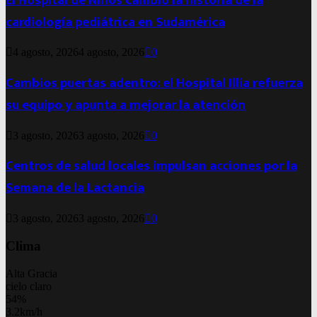
El Hospital de Niños cambió la historia de la
cardiología pediátrica en Sudamérica
4 agosto, 2026
4 agosto, 2026
0
Cambios puertas adentro: el Hospital Illia refuerza
su equipo y apunta a mejorar la atención
3 agosto, 2026
3 agosto, 2026
0
Centros de salud locales impulsan acciones por la
Semana de la Lactancia
3 agosto, 2026
3 agosto, 2026
0
Clima
Alta Gracia
cielo claro
54%
3.2km/h