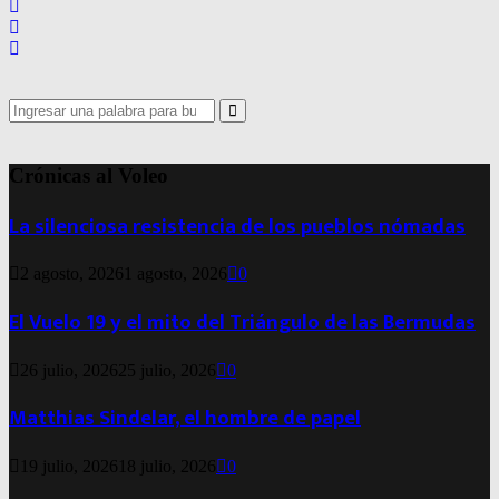
Search
for:
Search
Crónicas al Voleo
La silenciosa resistencia de los pueblos nómadas
2 agosto, 2026
1 agosto, 2026
0
El Vuelo 19 y el mito del Triángulo de las Bermudas
26 julio, 2026
25 julio, 2026
0
Matthias Sindelar, el hombre de papel
19 julio, 2026
18 julio, 2026
0