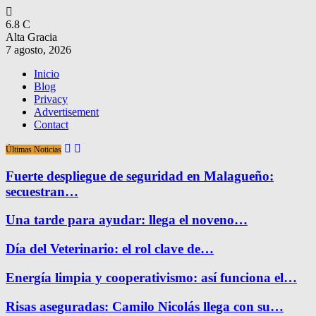
6.8
C
Alta Gracia
7 agosto, 2026
Inicio
Blog
Privacy
Advertisement
Contact
Últimas Noticias
Fuerte despliegue de seguridad en Malagueño:
secuestran…
Una tarde para ayudar: llega el noveno…
Día del Veterinario: el rol clave de…
Energía limpia y cooperativismo: así funciona el…
Risas aseguradas: Camilo Nicolás llega con su…