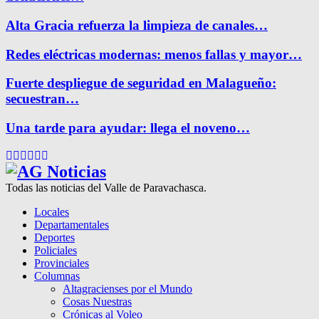
Alta Gracia refuerza la limpieza de canales…
Redes eléctricas modernas: menos fallas y mayor…
Fuerte despliegue de seguridad en Malagueño:
secuestran…
Una tarde para ayudar: llega el noveno…
Facebook
Twitter
Instagram
Pinterest
Google
Youtube
Todas las noticias del Valle de Paravachasca.
Locales
Departamentales
Deportes
Policiales
Provinciales
Columnas
Altagracienses por el Mundo
Cosas Nuestras
Crónicas al Voleo