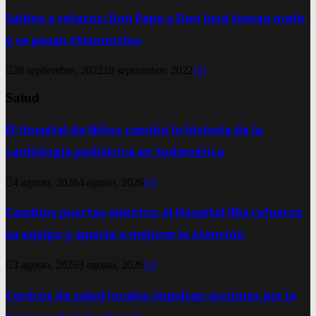
Saldos y retazos: Don Pepe y Don José toman mate
y se pasan chismecitos
28 septiembre, 2022
28 septiembre, 2022
0
Salud
El Hospital de Niños cambió la historia de la
cardiología pediátrica en Sudamérica
4 agosto, 2026
4 agosto, 2026
0
Cambios puertas adentro: el Hospital Illia refuerza
su equipo y apunta a mejorar la atención
3 agosto, 2026
3 agosto, 2026
0
Centros de salud locales impulsan acciones por la