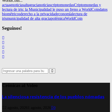
WorldCoin...
acta
agnoticias
altagracianoticias
criptomonedas
Criptomonedas y
lectura de iris: la Municipalidad le puso un freno a WorldCoin
datos
biométricos
derecho a la privacidad
economía
lectura de
iris
municipalidad de alta gracia
polémica
WorldCoin
Seguinos!
Search
for:
Search
Crónicas al Voleo
La silenciosa resistencia de los pueblos nómadas
2 agosto, 2026
1 agosto, 2026
0