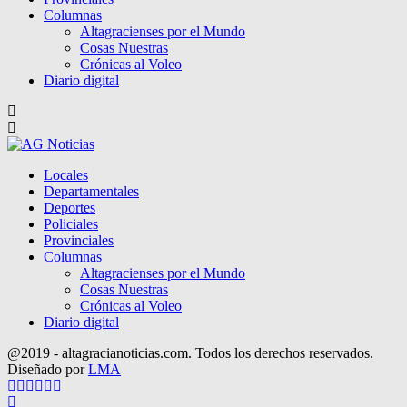
Columnas
Altagracienses por el Mundo
Cosas Nuestras
Crónicas al Voleo
Diario digital
Locales
Departamentales
Deportes
Policiales
Provinciales
Columnas
Altagracienses por el Mundo
Cosas Nuestras
Crónicas al Voleo
Diario digital
@2019 - altagracianoticias.com. Todos los derechos reservados.
Diseñado por
LMA
Facebook
Twitter
Instagram
Pinterest
Google
Youtube