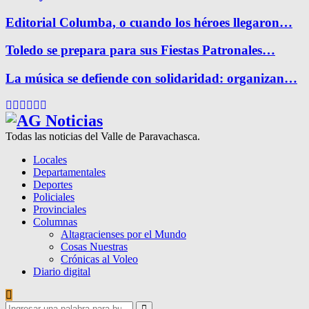
Editorial Columba, o cuando los héroes llegaron…
Toledo se prepara para sus Fiestas Patronales…
La música se defiende con solidaridad: organizan…
Facebook
Twitter
Instagram
Pinterest
Google
Youtube
Todas las noticias del Valle de Paravachasca.
Locales
Departamentales
Deportes
Policiales
Provinciales
Columnas
Altagracienses por el Mundo
Cosas Nuestras
Crónicas al Voleo
Diario digital
Search