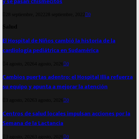
y se pasan chismecitos
28 septiembre, 2022
28 septiembre, 2022
0
Salud
El Hospital de Niños cambió la historia de la
cardiología pediátrica en Sudamérica
4 agosto, 2026
4 agosto, 2026
0
Cambios puertas adentro: el Hospital Illia refuerza
su equipo y apunta a mejorar la atención
3 agosto, 2026
3 agosto, 2026
0
Centros de salud locales impulsan acciones por la
Semana de la Lactancia
3 agosto, 2026
3 agosto, 2026
0