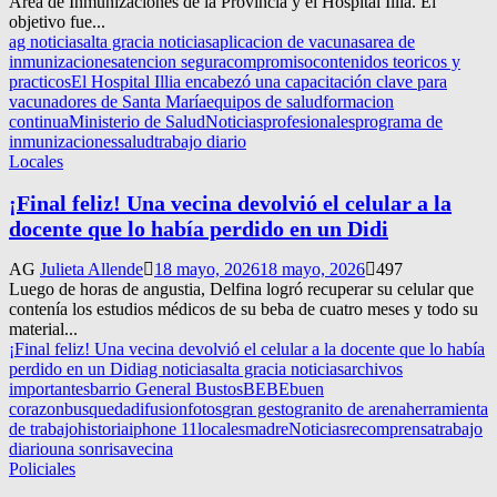
Área de Inmunizaciones de la Provincia y el Hospital Illia. El
objetivo fue...
ag noticias
alta gracia noticias
aplicacion de vacunas
area de
inmunizaciones
atencion segura
compromiso
contenidos teoricos y
practicos
El Hospital Illia encabezó una capacitación clave para
vacunadores de Santa María
equipos de salud
formacion
continua
Ministerio de Salud
Noticias
profesionales
programa de
inmunizaciones
salud
trabajo diario
Locales
¡Final feliz! Una vecina devolvió el celular a la
docente que lo había perdido en un Didi
AG
Julieta Allende
18 mayo, 2026
18 mayo, 2026
497
Luego de horas de angustia, Delfina logró recuperar su celular que
contenía los estudios médicos de su beba de cuatro meses y todo su
material...
¡Final feliz! Una vecina devolvió el celular a la docente que lo había
perdido en un Didi
ag noticias
alta gracia noticias
archivos
importantes
barrio General Bustos
BEBE
buen
corazon
busqueda
difusion
fotos
gran gesto
granito de arena
herramienta
de trabajo
historia
iphone 11
locales
madre
Noticias
recomprensa
trabajo
diario
una sonrisa
vecina
Policiales