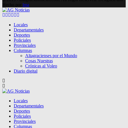
Hecho por
lma
Facebook
Twitter
Instagram
Pinterest
Google
Youtube
Locales
Departamentales
Deportes
Policiales
Provinciales
Columnas
Altagracienses por el Mundo
Cosas Nuestras
Crónicas al Voleo
Diario digital
Locales
Departamentales
Deportes
Policiales
Provinciales
Columnas