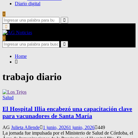
Diario digital
Search
for:
Search
Primary
Menu
Search
for:
Search
Home
trabajo diario
Salud
El Hospital Illia encabezó una capacitación clave
para vacunadores de Santa María
AG
Julieta Allende
1 junio, 2026
1 junio, 2026
449
La jornada fue impulsada por el Ministerio de Salud de Córdoba, el