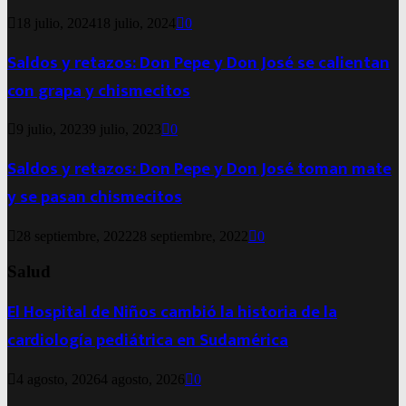
18 julio, 2024
18 julio, 2024
0
Saldos y retazos: Don Pepe y Don José se calientan
con grapa y chismecitos
9 julio, 2023
9 julio, 2023
0
Saldos y retazos: Don Pepe y Don José toman mate
y se pasan chismecitos
28 septiembre, 2022
28 septiembre, 2022
0
Salud
El Hospital de Niños cambió la historia de la
cardiología pediátrica en Sudamérica
4 agosto, 2026
4 agosto, 2026
0