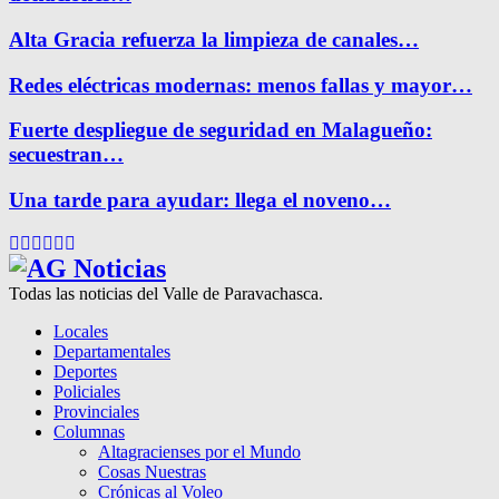
Alta Gracia refuerza la limpieza de canales…
Redes eléctricas modernas: menos fallas y mayor…
Fuerte despliegue de seguridad en Malagueño:
secuestran…
Una tarde para ayudar: llega el noveno…
Facebook
Twitter
Instagram
Pinterest
Google
Youtube
Todas las noticias del Valle de Paravachasca.
Locales
Departamentales
Deportes
Policiales
Provinciales
Columnas
Altagracienses por el Mundo
Cosas Nuestras
Crónicas al Voleo