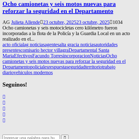
Ocho camionetas y seis motos nuevas para
reforzar la seguridad en el Departamento
AG
Julieta Allende
23 octubre, 2025
23 octubre, 2025
1034
Ocho camionetas y seis motocicletas cero kilómetro fueron
incorporadas a la flota de la Policía y la Guardia Local en un acto
realizado en el...
acto oficial
ag noticias
agentes
alta gracia noticias
autoridades
presentes
comisario hector villagra
Departamental Santa
Maria
Efectivos
Facundo Torres
incorporacion
Noticias
Ocho
camionetas y seis motos nuevas para reforzar la seguridad en el
Departamento
policiales
respuesta
seguridad
territorio
trabajo
diario
vehiculos modernos
Seguinos!
Search