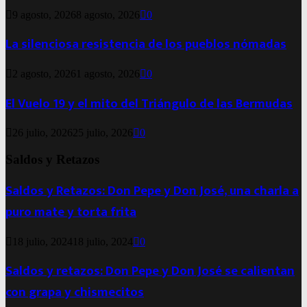
9 agosto, 2026
8 agosto, 2026
0
La silenciosa resistencia de los pueblos nómadas
2 agosto, 2026
1 agosto, 2026
0
El Vuelo 19 y el mito del Triángulo de las Bermudas
26 julio, 2026
25 julio, 2026
0
Saldos y Retazos
Saldos y Retazos: Don Pepe y Don José, una charla a
puro mate y torta frita
18 julio, 2024
18 julio, 2024
0
Saldos y retazos: Don Pepe y Don José se calientan
con grapa y chismecitos