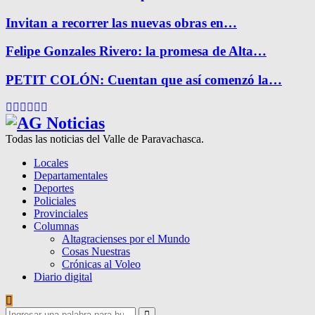
Invitan a recorrer las nuevas obras en…
Felipe Gonzales Rivero: la promesa de Alta…
PETIT COLÓN: Cuentan que así comenzó la…
Facebook
Twitter
Instagram
Pinterest
Google
Youtube
Todas las noticias del Valle de Paravachasca.
Locales
Departamentales
Deportes
Policiales
Provinciales
Columnas
Altagracienses por el Mundo
Cosas Nuestras
Crónicas al Voleo
Diario digital
Search