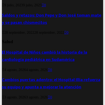
9 julio, 2023
9 julio, 2023
0
Saldos y retazos: Don Pepe y Don José toman mate
y se pasan chismecitos
28 septiembre, 2022
28 septiembre, 2022
0
Salud
El Hospital de Niños cambió la historia de la
cardiología pediátrica en Sudamérica
4 agosto, 2026
4 agosto, 2026
0
Cambios puertas adentro: el Hospital Illia refuerza
su equipo y apunta a mejorar la atención
3 agosto, 2026
3 agosto, 2026
0