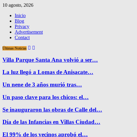
10 agosto, 2026
Inicio
Blog
Privacy
Advertisement
Contact
Últimas Noticias
Villa Parque Santa Ana volvió a ser…
La luz llegó a Lomas de Anisacate…
Un nene de 3 años murió tras…
Un paso clave para los chicos: el…
Se inauguraron las obras de Calle del…
Día de las Infancias en Villas Ciudad…
El 99% de los vecinos aprobó el…