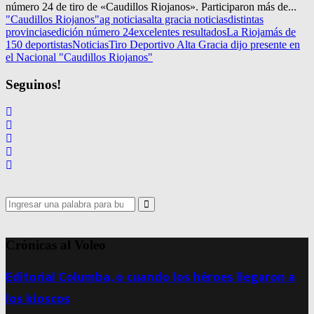
número 24 de tiro de «Caudillos Riojanos». Participaron más de...
"Caudillos Riojanos"
ag noticias
alta gracia noticias
distintas
provincias
edición número 24
excelentes resultados
La Rioja
más de
150 deportistas
Noticias
Tiro Deportivo Alta Gracia dijo presente en
el Nacional "Caudillos Riojanos"
Seguinos!
Search
for:
Search
Crónicas al Voleo
Editorial Columba, o cuando los héroes llegaron a
los kioscos