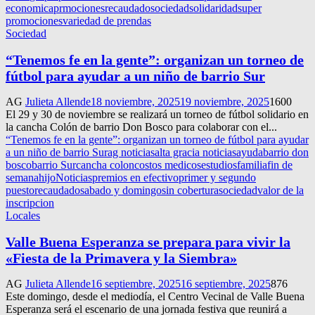
economica
prmociones
recaudado
sociedad
solidaridad
super
promociones
variedad de prendas
Sociedad
“Tenemos fe en la gente”: organizan un torneo de
fútbol para ayudar a un niño de barrio Sur
AG
Julieta Allende
18 noviembre, 2025
19 noviembre, 2025
1600
El 29 y 30 de noviembre se realizará un torneo de fútbol solidario en
la cancha Colón de barrio Don Bosco para colaborar con el...
“Tenemos fe en la gente”: organizan un torneo de fútbol para ayudar
a un niño de barrio Sur
ag noticias
alta gracia noticias
ayuda
barrio don
bosco
barrio Sur
cancha colon
costos medicos
estudios
familia
fin de
semana
hijo
Noticias
premios en efectivo
primer y segundo
puesto
recaudado
sabado y domingo
sin cobertura
sociedad
valor de la
inscripcion
Locales
Valle Buena Esperanza se prepara para vivir la
«Fiesta de la Primavera y la Siembra»
AG
Julieta Allende
16 septiembre, 2025
16 septiembre, 2025
876
Este domingo, desde el mediodía, el Centro Vecinal de Valle Buena
Esperanza será el escenario de una jornada festiva que reunirá a