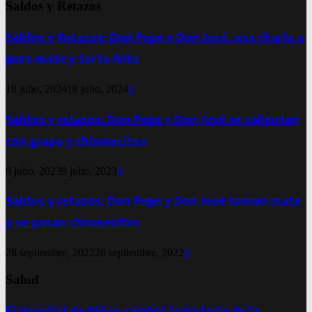
Saldos y Retazos
Saldos y Retazos: Don Pepe y Don José, una charla a
puro mate y torta frita
18 julio, 2024
18 julio, 2024
0
Saldos y retazos: Don Pepe y Don José se calientan
con grapa y chismecitos
9 julio, 2023
9 julio, 2023
0
Saldos y retazos: Don Pepe y Don José toman mate
y se pasan chismecitos
28 septiembre, 2022
28 septiembre, 2022
0
Salud
El Hospital de Niños cambió la historia de la