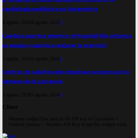
cardiología pediátrica en Sudamérica
4 agosto, 2026
4 agosto, 2026
0
Cambios puertas adentro: el Hospital Illia refuerza
su equipo y apunta a mejorar la atención
3 agosto, 2026
3 agosto, 2026
0
Centros de salud locales impulsan acciones por la
Semana de la Lactancia
3 agosto, 2026
3 agosto, 2026
0
Clima
Weather widget
You need to fill API key to Customize >
General Options > Weather API Key to get this widget work.