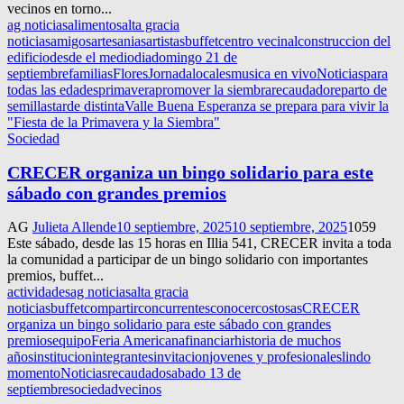
vecinos en torno...
ag noticias
alimentos
alta gracia
noticias
amigos
artesanias
artistas
buffet
centro vecinal
construccion del
edificio
desde el mediodia
domingo 21 de
septiembre
familias
Flores
Jornada
locales
musica en vivo
Noticias
para
todas las edades
primavera
promover la siembra
recaudado
reparto de
semillas
tarde distinta
Valle Buena Esperanza se prepara para vivir la
"Fiesta de la Primavera y la Siembra"
Sociedad
CRECER organiza un bingo solidario para este
sábado con grandes premios
AG
Julieta Allende
10 septiembre, 2025
10 septiembre, 2025
1059
Este sábado, desde las 15 horas en Illia 541, CRECER invita a toda
la comunidad a participar de un bingo solidario con importantes
premios, buffet...
actividades
ag noticias
alta gracia
noticias
buffet
compartir
concurrentes
conocer
costosas
CRECER
organiza un bingo solidario para este sábado con grandes
premios
equipo
Feria Americana
financiar
historia de muchos
años
institucion
integrantes
invitacion
jovenes y profesionales
lindo
momento
Noticias
recaudado
sabado 13 de
septiembre
sociedad
vecinos