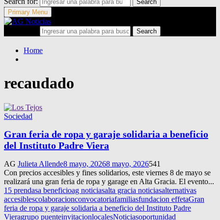
Search for:
Search
Primary Menu
Search for:
Search
Home
recaudado
Sociedad
Gran feria de ropa y garaje solidaria a beneficio
del Instituto Padre Viera
AG
Julieta Allende
8 mayo, 2026
8 mayo, 2026
541
Con precios accesibles y fines solidarios, este viernes 8 de mayo se
realizará una gran feria de ropa y garage en Alta Gracia. El evento...
15 prendas
a beneficio
ag noticias
alta gracia noticias
alternativas
accesibles
colaboracion
convocatoria
familias
fundacion effeta
Gran
feria de ropa y garaje solidaria a beneficio del Instituto Padre
Viera
grupo puente
invitacion
locales
Noticias
oportunidad