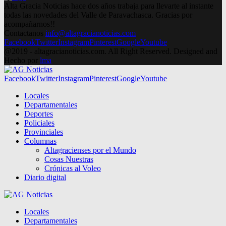
Alta Gracia Noticias hace dos años trabaja para llevarte al instante
todas las novedades del Valle de Paravachasca. Gracias por
acompañarnos!!
Contactanos
info@altagracianoticias.com
Facebook
Twitter
Instagram
Pinterest
Google
Youtube
@2019 - altagracianoticias.com. All Right Reserved. Designed and
Hecho por
lma
Facebook
Twitter
Instagram
Pinterest
Google
Youtube
Locales
Departamentales
Deportes
Policiales
Provinciales
Columnas
Altagracienses por el Mundo
Cosas Nuestras
Crónicas al Voleo
Diario digital
Locales
Departamentales