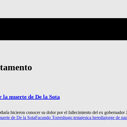
artamento
 la muerte de De la Sota
 María hicieron conocer su dolor por el fallecimiento del ex gobernador 
muerte de De la Sota
Facundo Torres
hugo testa
jesica heredia
jorge de nap