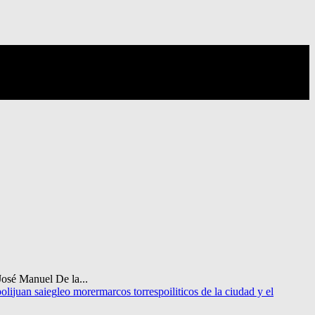
José Manuel De la...
oli
juan saieg
leo morer
marcos torres
poiliticos de la ciudad y el