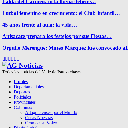
Falda del Carmen: ni la lluvia detiene…
Fútbol femenino en crecimiento: el Club Infantil…
45 años frente al aula: la vida…
Anisacate prepara los festejos por sus Fiestas…
Orgullo Merengue: Mateo Márquez fue convocado a
Facebook
Twitter
Instagram
Pinterest
Google
Youtube
Todas las noticias del Valle de Paravachasca.
Locales
Departamentales
Deportes
Policiales
Provinciales
Columnas
Altagracienses por el Mundo
Cosas Nuestras
Crónicas al Voleo
Diario digital