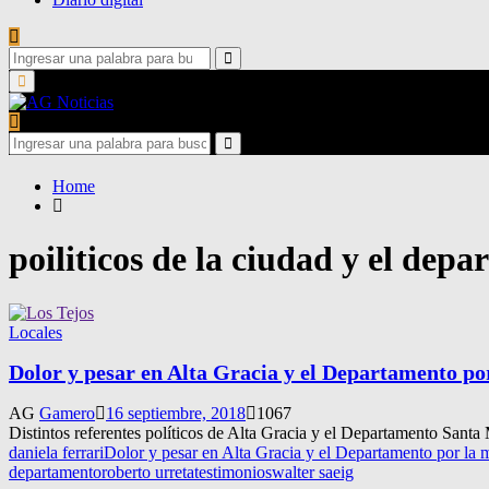
Search
for:
Search
Primary
Menu
Search
for:
Search
Home
poiliticos de la ciudad y el dep
Locales
Dolor y pesar en Alta Gracia y el Departamento por
AG
Gamero
16 septiembre, 2018
1067
Distintos referentes políticos de Alta Gracia y el Departamento Santa
daniela ferrari
Dolor y pesar en Alta Gracia y el Departamento por la 
departamento
roberto urreta
testimonios
walter saeig