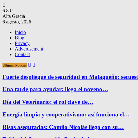
6.8
C
Alta Gracia
6 agosto, 2026
Inicio
Blog
Privacy
Advertisement
Contact
Últimas Noticias
Fuerte despliegue de seguridad en Malagueño: secue
Una tarde para ayudar: llega el noveno…
Día del Veterinario: el rol clave de…
Energía limpia y cooperativismo: así funciona el…
Risas aseguradas: Camilo Nicolás llega con su…