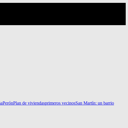
ña
Perón
Plan de viviendas
primeros vecinos
San Martín: un barrio