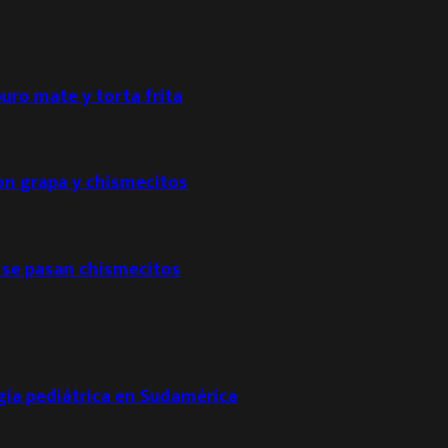
puro mate y torta frita
con grapa y chismecitos
 se pasan chismecitos
ogía pediátrica en Sudamérica