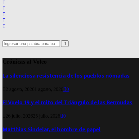
Search
for:
Search
Crónicas al Voleo
La silenciosa resistencia de los pueblos nómadas
2 agosto, 2026
1 agosto, 2026
0
El Vuelo 19 y el mito del Triángulo de las Bermudas
26 julio, 2026
25 julio, 2026
0
Matthias Sindelar, el hombre de papel