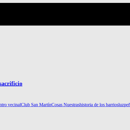
sacrificio
ntro vecinal
Club San Martín
Cosas Nuestras
historia de los barrios
luz
pe