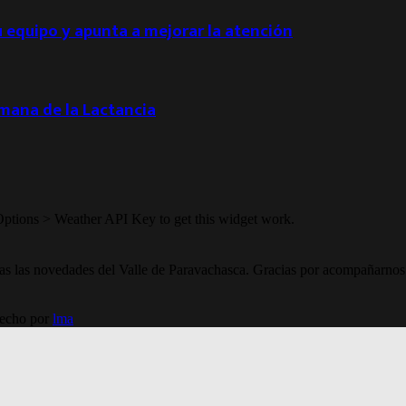
u equipo y apunta a mejorar la atención
emana de la Lactancia
Options > Weather API Key to get this widget work.
todas las novedades del Valle de Paravachasca. Gracias por acompañarnos
Hecho por
lma