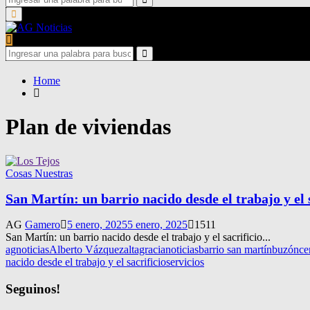
for:
Search
Primary
Menu
Search
for:
Search
Home
Plan de viviendas
Cosas Nuestras
San Martín: un barrio nacido desde el trabajo y el 
AG
Gamero
5 enero, 2025
5 enero, 2025
1511
San Martín: un barrio nacido desde el trabajo y el sacrificio...
agnoticias
Alberto Vázquez
altagracianoticias
barrio san martín
buzón
ce
nacido desde el trabajo y el sacrificio
servicios
Seguinos!