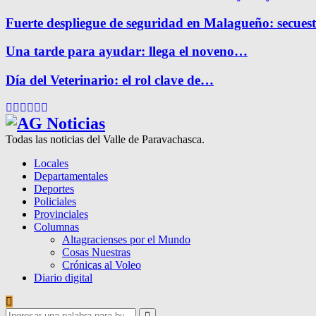
Fuerte despliegue de seguridad en Malagueño: secue
Una tarde para ayudar: llega el noveno…
Día del Veterinario: el rol clave de…
Facebook
Twitter
Instagram
Pinterest
Google
Youtube
Todas las noticias del Valle de Paravachasca.
Locales
Departamentales
Deportes
Policiales
Provinciales
Columnas
Altagracienses por el Mundo
Cosas Nuestras
Crónicas al Voleo
Diario digital
Search