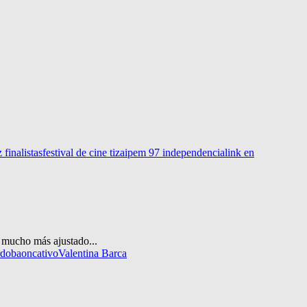
 finalistas
festival de cine tiza
ipem 97 independencia
link en
e mucho más ajustado...
rdoba
oncativo
Valentina Barca