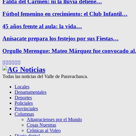
Falda del Carmen: ni la lluvia detiene…
Fútbol femenino en crecimiento: el Club Infantil…
45 años frente al aula: la vida…
Anisacate prepara los festejos por sus Fiestas…
Orgullo Merengue: Mateo Márquez fue convocado a
Facebook
Twitter
Instagram
Pinterest
Google
Youtube
Todas las noticias del Valle de Paravachasca.
Locales
Departamentales
Deportes
Policiales
Provinciales
Columnas
Altagracienses por el Mundo
Cosas Nuestras
Crónicas al Voleo
Diario digital