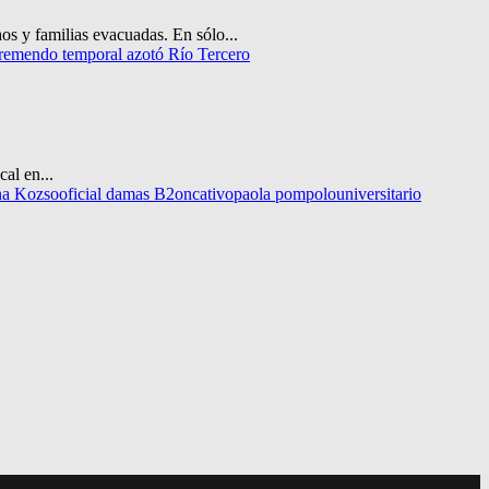
os y familias evacuadas. En sólo...
remendo temporal azotó Río Tercero
al en...
na Kozso
oficial damas B2
oncativo
paola pompolo
universitario