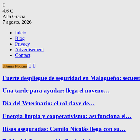
4.6
C
Alta Gracia
7 agosto, 2026
Inicio
Blog
Privacy
Advertisement
Contact
Últimas Noticias
Fuerte despliegue de seguridad en Malagueño: secue
Una tarde para ayudar: llega el noveno…
Día del Veterinario: el rol clave de…
Energía limpia y cooperativismo: así funciona el…
Risas aseguradas: Camilo Nicolás llega con su…