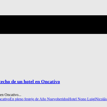
 techo de un hotel en Oncativo
en Oncativo...
ncativo
En pleno festejo de Año Nuevo
heridos
Hotel Nono Luigi
Nicolás