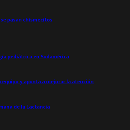
 se pasan chismecitos
ogía pediátrica en Sudamérica
u equipo y apunta a mejorar la atención
emana de la Lactancia