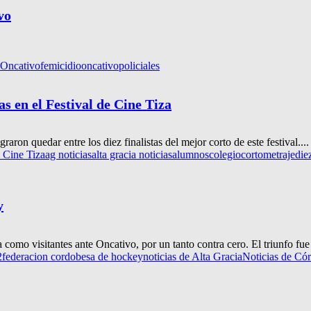
vo
 Oncativo
femicidio
oncativo
policiales
s en el Festival de Cine Tiza
on quedar entre los diez finalistas del mejor corto de este festival....
e Cine Tiza
ag noticias
alta gracia noticias
alumnos
colegio
cortometraje
diez
y
 como visitantes ante Oncativo, por un tanto contra cero. El triunfo fu
2
federacion cordobesa de hockey
noticias de Alta Gracia
Noticias de Có