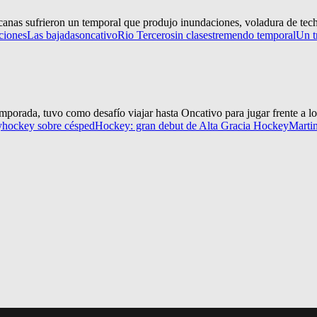
canas sufrieron un temporal que produjo inundaciones, voladura de tech
ciones
Las bajadas
oncativo
Rio Tercero
sin clases
tremendo temporal
Un t
mporada, tuvo como desafío viajar hasta Oncativo para jugar frente a loc
y
hockey sobre césped
Hockey: gran debut de Alta Gracia Hockey
Marti