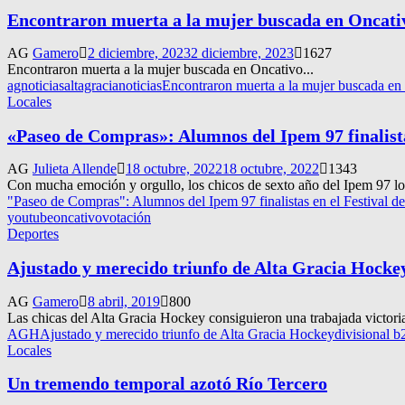
Encontraron muerta a la mujer buscada en Oncati
AG
Gamero
2 diciembre, 2023
2 diciembre, 2023
1627
Encontraron muerta a la mujer buscada en Oncativo...
agnoticias
altagracianoticias
Encontraron muerta a la mujer buscada en
Locales
«Paseo de Compras»: Alumnos del Ipem 97 finalista
AG
Julieta Allende
18 octubre, 2022
18 octubre, 2022
1343
Con mucha emoción y orgullo, los chicos de sexto año del Ipem 97 lograr
"Paseo de Compras": Alumnos del Ipem 97 finalistas en el Festival d
youtube
oncativo
votación
Deportes
Ajustado y merecido triunfo de Alta Gracia Hocke
AG
Gamero
8 abril, 2019
800
Las chicas del Alta Gracia Hockey consiguieron una trabajada victoria
AGH
Ajustado y merecido triunfo de Alta Gracia Hockey
divisional b
Locales
Un tremendo temporal azotó Río Tercero