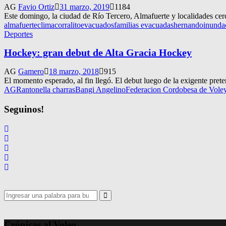
AG
Favio Ortiz
31 marzo, 2019
1184
Este domingo, la ciudad de Río Tercero, Almafuerte y localidades cer
almafuerte
clima
corralito
evacuados
familias evacuadas
hernando
inunda
Deportes
Hockey: gran debut de Alta Gracia Hockey
AG
Gamero
18 marzo, 2018
915
El momento esperado, al fin llegó. El debut luego de la exigente prete
AGR
antonella charras
Bangi Angelino
Federacion Cordobesa de Vole
Seguinos!
Search
for:
Search
Crónicas al Voleo