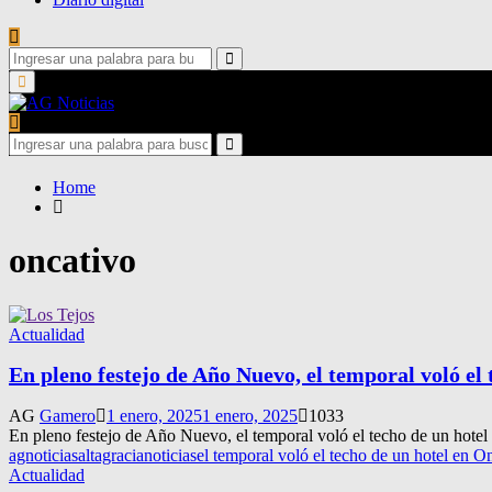
Search
for:
Search
Primary
Menu
Search
for:
Search
Home
oncativo
Actualidad
En pleno festejo de Año Nuevo, el temporal voló el
AG
Gamero
1 enero, 2025
1 enero, 2025
1033
En pleno festejo de Año Nuevo, el temporal voló el techo de un hotel 
agnoticias
altagracianoticias
el temporal voló el techo de un hotel en O
Actualidad