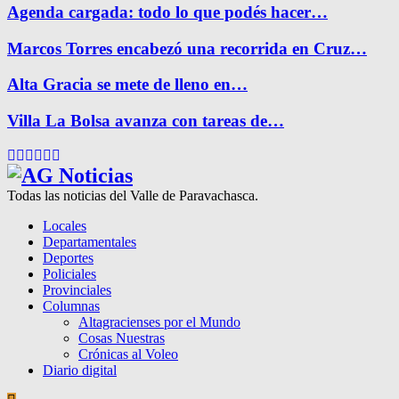
Agenda cargada: todo lo que podés hacer…
Marcos Torres encabezó una recorrida en Cruz…
Alta Gracia se mete de lleno en…
Villa La Bolsa avanza con tareas de…
Facebook
Twitter
Instagram
Pinterest
Google
Youtube
Todas las noticias del Valle de Paravachasca.
Locales
Departamentales
Deportes
Policiales
Provinciales
Columnas
Altagracienses por el Mundo
Cosas Nuestras
Crónicas al Voleo
Diario digital