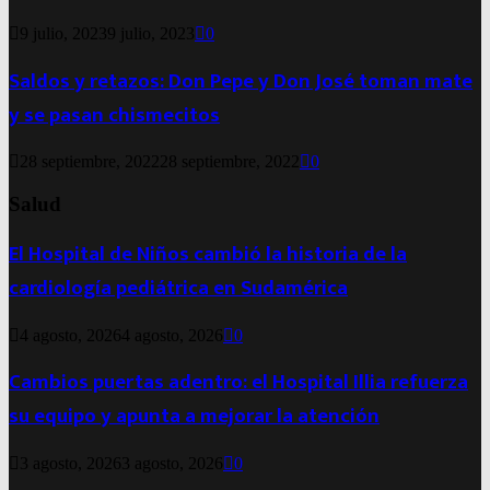
9 julio, 2023
9 julio, 2023
0
Saldos y retazos: Don Pepe y Don José toman mate
y se pasan chismecitos
28 septiembre, 2022
28 septiembre, 2022
0
Salud
El Hospital de Niños cambió la historia de la
cardiología pediátrica en Sudamérica
4 agosto, 2026
4 agosto, 2026
0
Cambios puertas adentro: el Hospital Illia refuerza
su equipo y apunta a mejorar la atención
3 agosto, 2026
3 agosto, 2026
0