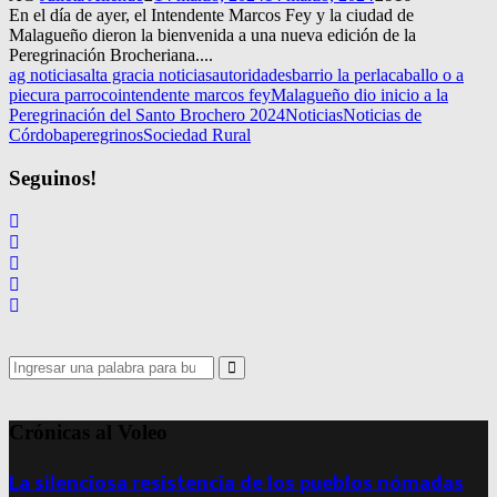
En el día de ayer, el Intendente Marcos Fey y la ciudad de
Malagueño dieron la bienvenida a una nueva edición de la
Peregrinación Brocheriana....
ag noticias
alta gracia noticias
autoridades
barrio la perla
caballo o a
pie
cura parroco
intendente marcos fey
Malagueño dio inicio a la
Peregrinación del Santo Brochero 2024
Noticias
Noticias de
Córdoba
peregrinos
Sociedad Rural
Seguinos!
Search
for:
Search
Crónicas al Voleo
La silenciosa resistencia de los pueblos nómadas