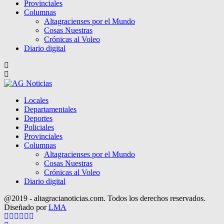
Provinciales
Columnas
Altagracienses por el Mundo
Cosas Nuestras
Crónicas al Voleo
Diario digital
Locales
Departamentales
Deportes
Policiales
Provinciales
Columnas
Altagracienses por el Mundo
Cosas Nuestras
Crónicas al Voleo
Diario digital
@2019 - altagracianoticias.com. Todos los derechos reservados.
Diseñado por
LMA
Facebook
Twitter
Instagram
Pinterest
Google
Youtube