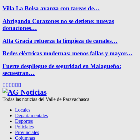
Villa La Bolsa avanza con tareas de…
Abrigando Corazones no se detiene: nuevas
donaciones…
Alta Gracia refuerza la limpieza de canales…
Redes eléctricas modernas: menos fallas y mayor…
Fuerte despliegue de seguridad en Malagueño:
secuestran…
Facebook
Twitter
Instagram
Pinterest
Google
Youtube
Todas las noticias del Valle de Paravachasca.
Locales
Departamentales
Deportes
Policiales
Provinciales
Columnas