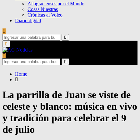
Altagracienses por el Mundo
Cosas Nuestras
Crónicas al Voleo
Diario digital
Search
for:
Search
Primary
Menu
Search
for:
Search
Home
La parrilla de Juan se viste de
celeste y blanco: música en vivo
y tradición para celebrar el 9
de julio