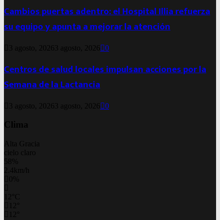
Cambios puertas adentro: el Hospital Illia refuerza
su equipo y apunta a mejorar la atención
3 agosto, 2026
3 agosto, 2026
0
Centros de salud locales impulsan acciones por la
Semana de la Lactancia
3 agosto, 2026
3 agosto, 2026
0
Clima
Alta Gracia
cielo claro
58%
2.4km/h
0%
12
°
C
12
°
12
°