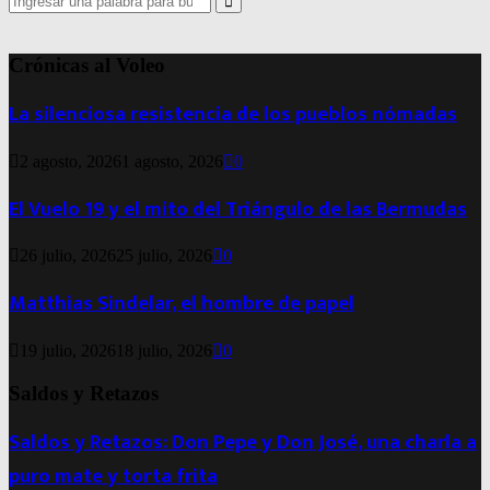
for:
Search
Crónicas al Voleo
La silenciosa resistencia de los pueblos nómadas
2 agosto, 2026
1 agosto, 2026
0
El Vuelo 19 y el mito del Triángulo de las Bermudas
26 julio, 2026
25 julio, 2026
0
Matthias Sindelar, el hombre de papel
19 julio, 2026
18 julio, 2026
0
Saldos y Retazos
Saldos y Retazos: Don Pepe y Don José, una charla a
puro mate y torta frita