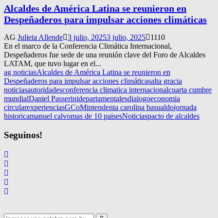
Alcaldes de América Latina se reunieron en
Despeñaderos para impulsar acciones climáticas
AG
Julieta Allende
3 julio, 2025
3 julio, 2025
1110
En el marco de la Conferencia Climática Internacional,
Despeñaderos fue sede de una reunión clave del Foro de Alcaldes
LATAM, que tuvo lugar en el...
ag noticias
Alcaldes de América Latina se reunieron en
Despeñaderos para impulsar acciones climáticas
alta gracia
noticias
autoridades
conferencia climatica internacional
cuarta cumbre
mundial
Daniel Passerini
departamentales
dialogo
economia
circular
experiencias
GCoM
intendenta carolina basualdo
jornada
historica
manuel calvo
mas de 10 paises
Noticias
pacto de alcaldes
Seguinos!
Search