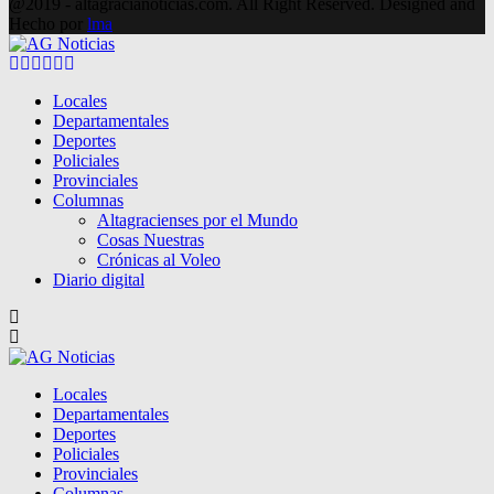
@2019 - altagracianoticias.com. All Right Reserved. Designed and
Hecho por
lma
Facebook
Twitter
Instagram
Pinterest
Google
Youtube
Locales
Departamentales
Deportes
Policiales
Provinciales
Columnas
Altagracienses por el Mundo
Cosas Nuestras
Crónicas al Voleo
Diario digital
Locales
Departamentales
Deportes
Policiales
Provinciales
Columnas