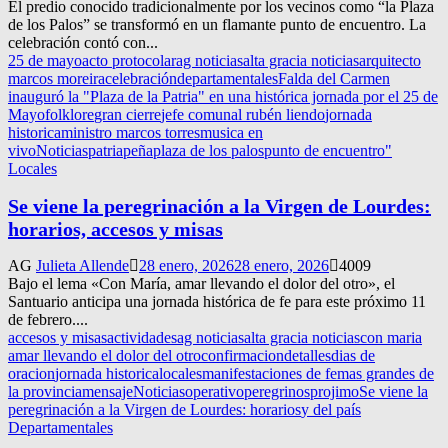
El predio conocido tradicionalmente por los vecinos como “la Plaza
de los Palos” se transformó en un flamante punto de encuentro. La
celebración contó con...
25 de mayo
acto protocolar
ag noticias
alta gracia noticias
arquitecto
marcos moreira
celebración
departamentales
Falda del Carmen
inauguró la "Plaza de la Patria" en una histórica jornada por el 25 de
Mayo
folklore
gran cierre
jefe comunal rubén liendo
jornada
historica
ministro marcos torres
musica en
vivo
Noticias
patria
peña
plaza de los palos
punto de encuentro"
Locales
Se viene la peregrinación a la Virgen de Lourdes:
horarios, accesos y misas
AG
Julieta Allende
28 enero, 2026
28 enero, 2026
4009
Bajo el lema «Con María, amar llevando el dolor del otro», el
Santuario anticipa una jornada histórica de fe para este próximo 11
de febrero....
accesos y misas
actividades
ag noticias
alta gracia noticias
con maria
amar llevando el dolor del otro
confirmacion
detalles
dias de
oracion
jornada historica
locales
manifestaciones de fe
mas grandes de
la provincia
mensaje
Noticias
operativo
peregrinos
projimo
Se viene la
peregrinación a la Virgen de Lourdes: horarios
y del país
Departamentales