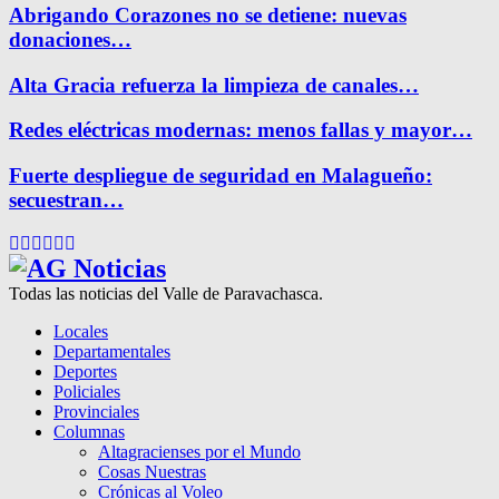
Abrigando Corazones no se detiene: nuevas
donaciones…
Alta Gracia refuerza la limpieza de canales…
Redes eléctricas modernas: menos fallas y mayor…
Fuerte despliegue de seguridad en Malagueño:
secuestran…
Facebook
Twitter
Instagram
Pinterest
Google
Youtube
Todas las noticias del Valle de Paravachasca.
Locales
Departamentales
Deportes
Policiales
Provinciales
Columnas
Altagracienses por el Mundo
Cosas Nuestras
Crónicas al Voleo