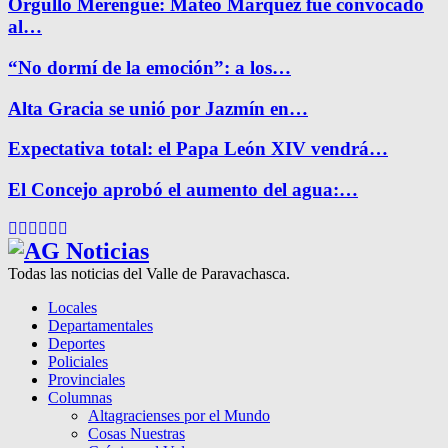
Orgullo Merengue: Mateo Márquez fue convocado
al…
“No dormí de la emoción”: a los…
Alta Gracia se unió por Jazmín en…
Expectativa total: el Papa León XIV vendrá…
El Concejo aprobó el aumento del agua:…
Facebook
Twitter
Instagram
Pinterest
Google
Youtube
Todas las noticias del Valle de Paravachasca.
Locales
Departamentales
Deportes
Policiales
Provinciales
Columnas
Altagracienses por el Mundo
Cosas Nuestras