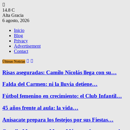
14.8
C
Alta Gracia
6 agosto, 2026
Inicio
Blog
Privacy
Advertisement
Contact
Últimas Noticias
Risas aseguradas: Camilo Nicolás llega con su…
Falda del Carmen: ni la lluvia detiene…
Fútbol femenino en crecimiento: el Club Infantil…
45 años frente al aula: la vida…
Anisacate prepara los festejos por sus Fiestas…