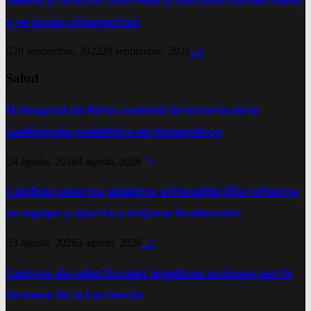
Saldos y retazos: Don Pepe y Don José toman mate
y se pasan chismecitos
28 septiembre, 2022
28 septiembre, 2022
0
Salud
El Hospital de Niños cambió la historia de la
cardiología pediátrica en Sudamérica
4 agosto, 2026
4 agosto, 2026
0
Cambios puertas adentro: el Hospital Illia refuerza
su equipo y apunta a mejorar la atención
3 agosto, 2026
3 agosto, 2026
0
Centros de salud locales impulsan acciones por la
Semana de la Lactancia