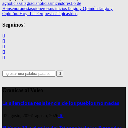
agnoticias
altagracianoticias
iniciadores
Lo de
Hansen
orquestas
pioneros
sus inicios
Tango y Opinión
Tango y
Opinión. Hoy: Las Orquestas Típicas
trios
Seguinos!
Search
for:
Search
Crónicas al Voleo
La silenciosa resistencia de los pueblos nómadas
2 agosto, 2026
1 agosto, 2026
0
El Vuelo 19 y el mito del Triángulo de las Bermudas