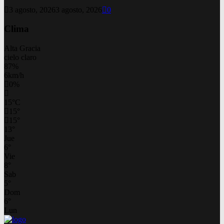
3 agosto, 2026
3 agosto, 2026
0
Clima
Alta Gracia
cielo claro
87%
6km/h
0%
15
°
C
15
°
15
°
13
°
Jue
6
°
Vie
8
°
Sab
5
°
Dom
6
°
Lun