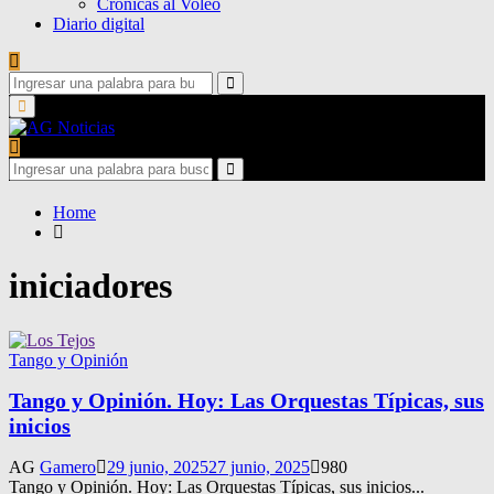
Crónicas al Voleo
Diario digital
Search
for:
Search
Primary
Menu
Search
for:
Search
Home
iniciadores
Tango y Opinión
Tango y Opinión. Hoy: Las Orquestas Típicas, sus
inicios
AG
Gamero
29 junio, 2025
27 junio, 2025
980
Tango y Opinión. Hoy: Las Orquestas Típicas, sus inicios...