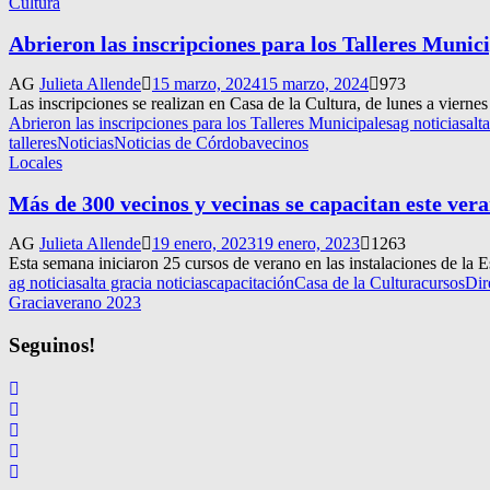
Cultura
Abrieron las inscripciones para los Talleres Munic
AG
Julieta Allende
15 marzo, 2024
15 marzo, 2024
973
Las inscripciones se realizan en Casa de la Cultura, de lunes a viernes
Abrieron las inscripciones para los Talleres Municipales
ag noticias
alt
talleres
Noticias
Noticias de Córdoba
vecinos
Locales
Más de 300 vecinos y vecinas se capacitan este ver
AG
Julieta Allende
19 enero, 2023
19 enero, 2023
1263
Esta semana iniciaron 25 cursos de verano en las instalaciones de la E
ag noticias
alta gracia noticias
capacitación
Casa de la Cultura
cursos
Dir
Gracia
verano 2023
Seguinos!