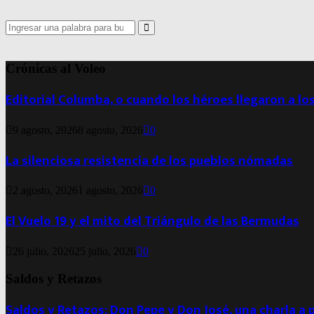
Search
for:
Search
Crónicas al Voleo
Editorial Columba, o cuando los héroes llegaron a lo
9 agosto, 2026
8 agosto, 2026
0
La silenciosa resistencia de los pueblos nómadas
2 agosto, 2026
1 agosto, 2026
0
El Vuelo 19 y el mito del Triángulo de las Bermudas
26 julio, 2026
25 julio, 2026
0
Saldos y Retazos
Saldos y Retazos: Don Pepe y Don José, una charla a 