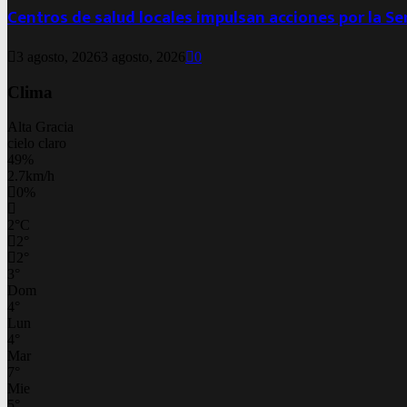
Centros de salud locales impulsan acciones por la S
3 agosto, 2026
3 agosto, 2026
0
Clima
Alta Gracia
cielo claro
49%
2.7km/h
0%
2
°
C
2
°
2
°
3
°
Dom
4
°
Lun
4
°
Mar
7
°
Mie
5
°