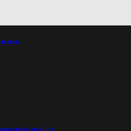
s kioscos
puro mate y torta frita