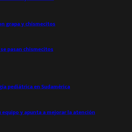
con grapa y chismecitos
 se pasan chismecitos
ogía pediátrica en Sudamérica
u equipo y apunta a mejorar la atención