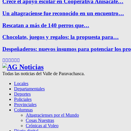
Crece el apoyo escolar en Cooperativa Anisacate…
Un altagraciense fue reconocido en un encuentro…
Rescatan a más de 140 perros que…
Chocolate, juegos y regalos: la propuesta para…
Despeñaderos: nuevos insumos para potenciar los pr
Facebook
Twitter
Instagram
Pinterest
Google
Youtube
Todas las noticias del Valle de Paravachasca.
Locales
Departamentales
Deportes
Policiales
Provinciales
Columnas
Altagracienses por el Mundo
Cosas Nuestras
Crónicas al Voleo
Diario digital