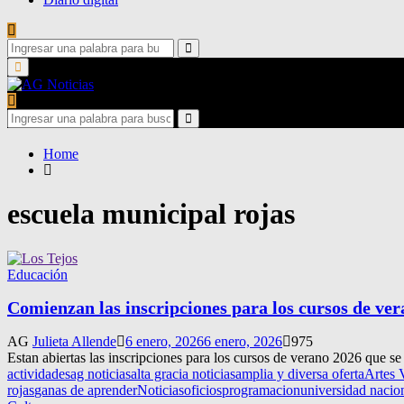
Search
for:
Search
Primary
Menu
Search
for:
Search
Home
escuela municipal rojas
Educación
Comienzan las inscripciones para los cursos de ve
AG
Julieta Allende
6 enero, 2026
6 enero, 2026
975
Estan abiertas las inscripciones para los cursos de verano 2026 que se
actividades
ag noticias
alta gracia noticias
amplia y diversa oferta
Artes 
rojas
ganas de aprender
Noticias
oficios
programacion
universidad nacio