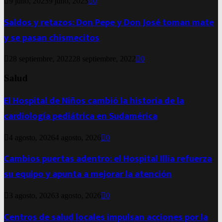
9 julio, 2023
9 julio, 2023
0
Saldos y retazos: Don Pepe y Don José toman mate
y se pasan chismecitos
28 septiembre, 2022
28 septiembre, 2022
0
Salud
El Hospital de Niños cambió la historia de la
cardiología pediátrica en Sudamérica
4 agosto, 2026
4 agosto, 2026
0
Cambios puertas adentro: el Hospital Illia refuerza
su equipo y apunta a mejorar la atención
3 agosto, 2026
3 agosto, 2026
0
Centros de salud locales impulsan acciones por la