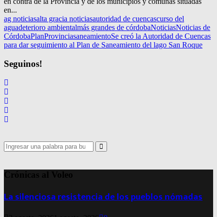
en contra de la Provincia y de los municipios y comunas situadas
en...
ag noticias
alta gracia noticias
autoridad de cuencas
curso del
agua
deterioro ambiental
más grandes de córdoba
Noticias
Noticias de
Córdoba
Plan
Provincia
saneamiento
Se creó la Autoridad de Cuencas
para dar seguimiento al Plan de Saneamiento del lago San Roque
Seguinos!
Search
for:
Search
Crónicas al Voleo
La silenciosa resistencia de los pueblos nómadas