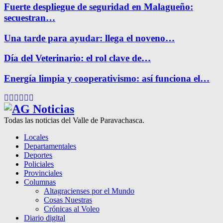
Fuerte despliegue de seguridad en Malagueño:
secuestran…
Una tarde para ayudar: llega el noveno…
Día del Veterinario: el rol clave de…
Energía limpia y cooperativismo: así funciona el…
Facebook
Twitter
Instagram
Pinterest
Google
Youtube
Todas las noticias del Valle de Paravachasca.
Locales
Departamentales
Deportes
Policiales
Provinciales
Columnas
Altagracienses por el Mundo
Cosas Nuestras
Crónicas al Voleo
Diario digital