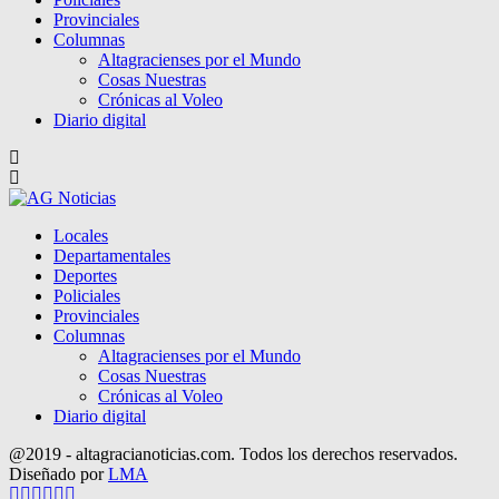
Provinciales
Columnas
Altagracienses por el Mundo
Cosas Nuestras
Crónicas al Voleo
Diario digital
Locales
Departamentales
Deportes
Policiales
Provinciales
Columnas
Altagracienses por el Mundo
Cosas Nuestras
Crónicas al Voleo
Diario digital
@2019 - altagracianoticias.com. Todos los derechos reservados.
Diseñado por
LMA
Facebook
Twitter
Instagram
Pinterest
Google
Youtube