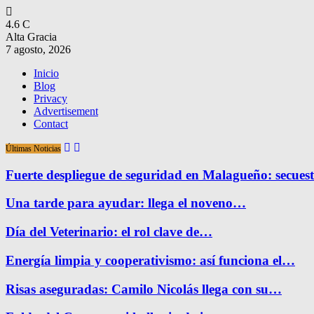
4.6
C
Alta Gracia
7 agosto, 2026
Inicio
Blog
Privacy
Advertisement
Contact
Últimas Noticias
Fuerte despliegue de seguridad en Malagueño: secue
Una tarde para ayudar: llega el noveno…
Día del Veterinario: el rol clave de…
Energía limpia y cooperativismo: así funciona el…
Risas aseguradas: Camilo Nicolás llega con su…