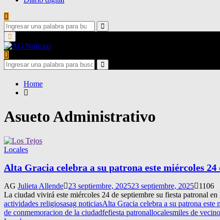
Search
for:
Search
Primary
Menu
Search
for:
Search
Home
Asueto Administrativo
Locales
Alta Gracia celebra a su patrona este miércoles 24
AG
Julieta Allende
23 septiembre, 2025
23 septiembre, 2025
1106
La ciudad vivirá este miércoles 24 de septiembre su fiesta patronal en
actividades religiosas
ag noticias
Alta Gracia celebra a su patrona este
de conmemoracion de la ciudad
fe
fiesta patronal
locales
miles de vecin