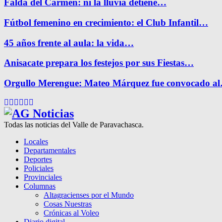
Falda del Carmen: ni la lluvia detiene…
Fútbol femenino en crecimiento: el Club Infantil…
45 años frente al aula: la vida…
Anisacate prepara los festejos por sus Fiestas…
Orgullo Merengue: Mateo Márquez fue convocado a
Facebook
Twitter
Instagram
Pinterest
Google
Youtube
Todas las noticias del Valle de Paravachasca.
Locales
Departamentales
Deportes
Policiales
Provinciales
Columnas
Altagracienses por el Mundo
Cosas Nuestras
Crónicas al Voleo
Diario digital