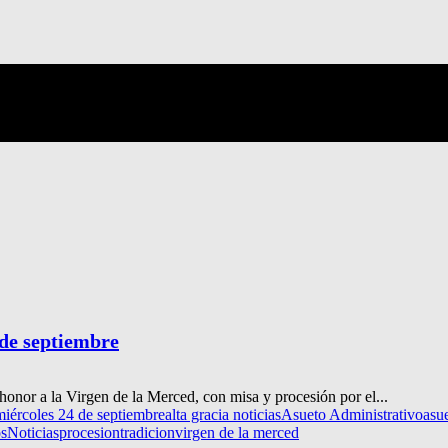
 de septiembre
 honor a la Virgen de la Merced, con misa y procesión por el...
 miércoles 24 de septiembre
alta gracia noticias
Asueto Administrativo
asu
os
Noticias
procesion
tradicion
virgen de la merced