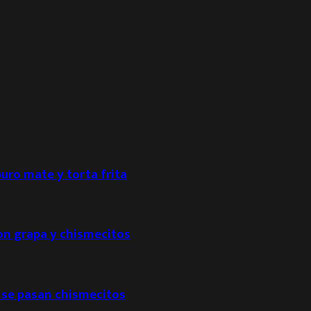
puro mate y torta frita
con grapa y chismecitos
 se pasan chismecitos