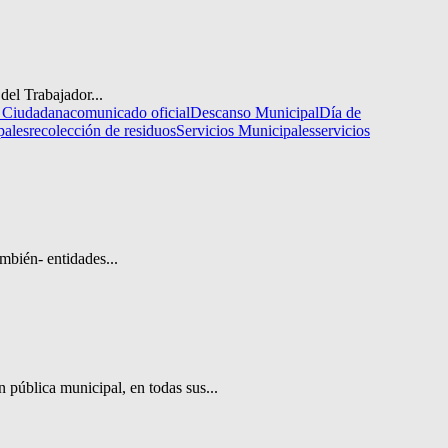
del Trabajador...
 Ciudadana
comunicado oficial
Descanso Municipal
Día de
pales
recolección de residuos
Servicios Municipales
servicios
mbién- entidades...
 pública municipal, en todas sus...