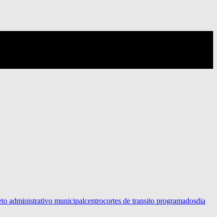
eto administrativo municipal
centro
cortes de transito programados
dia