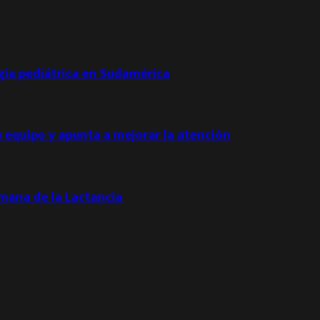
ogía pediátrica en Sudamérica
u equipo y apunta a mejorar la atención
emana de la Lactancia