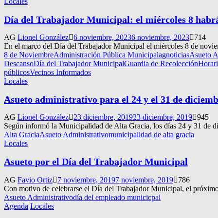
Locales
Día del Trabajador Municipal: el miércoles 8 habr
AG
Lionel González
6 noviembre, 2023
6 noviembre, 2023
714
En el marco del Día del Trabajador Municipal el miércoles 8 de noviem
8 de Noviembre
Administración Pública Municipal
agnoticias
Asueto A
Descanso
Día del Trabajador Municipal
Guardia de Recolección
Horar
públicos
Vecinos Informados
Locales
Asueto administrativo para el 24 y el 31 de diciem
AG
Lionel González
23 diciembre, 2019
23 diciembre, 2019
945
Según informó la Municipalidad de Alta Gracia, los días 24 y 31 de di
Alta Gracia
Asueto Administrativo
municipalidad de alta gracia
Locales
Asueto por el Día del Trabajador Municipal
AG
Favio Ortiz
7 noviembre, 2019
7 noviembre, 2019
786
Con motivo de celebrarse el Día del Trabajador Municipal, el próximo 
Asueto Administrativo
día del empleado municicpal
Agenda
Locales