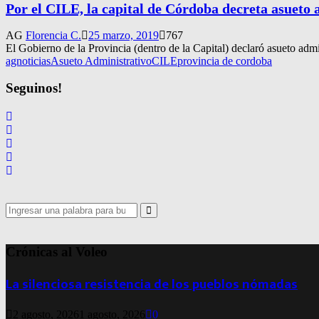
Por el CILE, la capital de Córdoba decreta asueto 
AG
Florencia C.
25 marzo, 2019
767
El Gobierno de la Provincia (dentro de la Capital) declaró asueto admi
agnoticias
Asueto Administrativo
CILE
provincia de cordoba
Seguinos!
Search
for:
Search
Crónicas al Voleo
La silenciosa resistencia de los pueblos nómadas
2 agosto, 2026
1 agosto, 2026
0