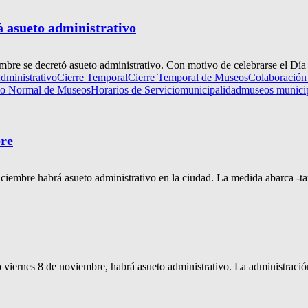
á asueto administrativo
bre se decretó asueto administrativo. Con motivo de celebrarse el Día 
dministrativo
Cierre Temporal
Cierre Temporal de Museos
Colaboración
io Normal de Museos
Horarios de Servicio
municipalidad
museos munici
bre
ciembre habrá asueto administrativo en la ciudad. La medida abarca -ta
viernes 8 de noviembre, habrá asueto administrativo. La administración