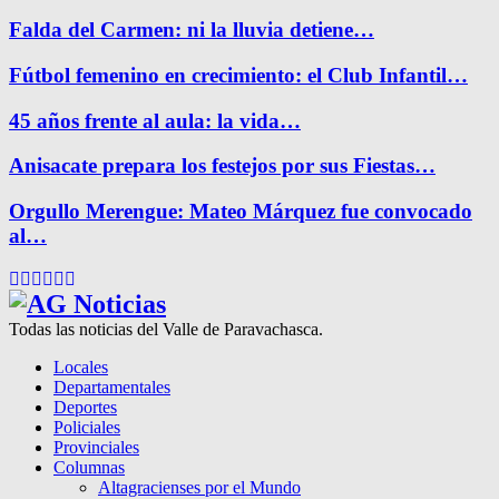
Falda del Carmen: ni la lluvia detiene…
Fútbol femenino en crecimiento: el Club Infantil…
45 años frente al aula: la vida…
Anisacate prepara los festejos por sus Fiestas…
Orgullo Merengue: Mateo Márquez fue convocado
al…
Facebook
Twitter
Instagram
Pinterest
Google
Youtube
Todas las noticias del Valle de Paravachasca.
Locales
Departamentales
Deportes
Policiales
Provinciales
Columnas
Altagracienses por el Mundo