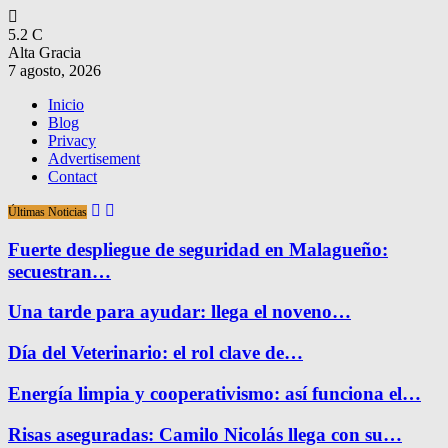
5.2
C
Alta Gracia
7 agosto, 2026
Inicio
Blog
Privacy
Advertisement
Contact
Últimas Noticias
Fuerte despliegue de seguridad en Malagueño:
secuestran…
Una tarde para ayudar: llega el noveno…
Día del Veterinario: el rol clave de…
Energía limpia y cooperativismo: así funciona el…
Risas aseguradas: Camilo Nicolás llega con su…