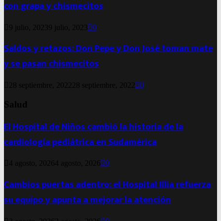
con grapa y chismecitos
9 julio, 2023
9 julio, 2023
0
Saldos y retazos: Don Pepe y Don José toman mate
y se pasan chismecitos
28 septiembre, 2022
28 septiembre, 2022
0
Salud
El Hospital de Niños cambió la historia de la
cardiología pediátrica en Sudamérica
4 agosto, 2026
4 agosto, 2026
0
Cambios puertas adentro: el Hospital Illia refuerza
su equipo y apunta a mejorar la atención