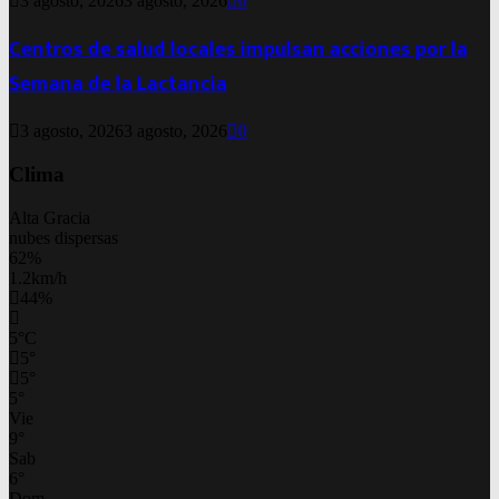
3 agosto, 2026
3 agosto, 2026
0
Centros de salud locales impulsan acciones por la
Semana de la Lactancia
3 agosto, 2026
3 agosto, 2026
0
Clima
Alta Gracia
nubes dispersas
62%
1.2km/h
44%
5
°
C
5
°
5
°
5
°
Vie
9
°
Sab
6
°
Dom