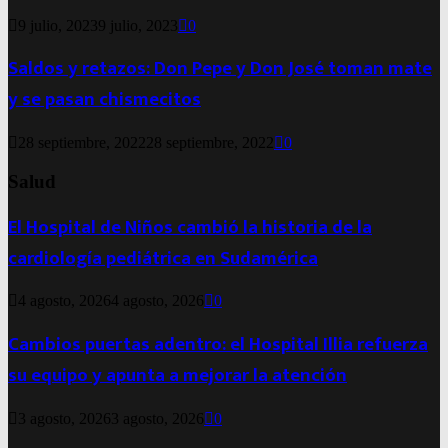
9 julio, 2023
9 julio, 2023
0
Saldos y retazos: Don Pepe y Don José toman mate
y se pasan chismecitos
28 septiembre, 2022
28 septiembre, 2022
0
Salud
El Hospital de Niños cambió la historia de la
cardiología pediátrica en Sudamérica
4 agosto, 2026
4 agosto, 2026
0
Cambios puertas adentro: el Hospital Illia refuerza
su equipo y apunta a mejorar la atención
3 agosto, 2026
3 agosto, 2026
0