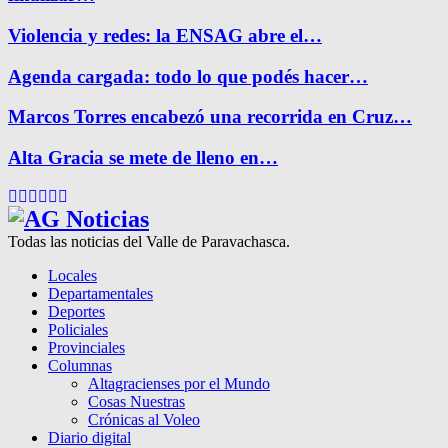
Violencia y redes: la ENSAG abre el…
Agenda cargada: todo lo que podés hacer…
Marcos Torres encabezó una recorrida en Cruz…
Alta Gracia se mete de lleno en…
Facebook
Twitter
Instagram
Pinterest
Google
Youtube
Todas las noticias del Valle de Paravachasca.
Locales
Departamentales
Deportes
Policiales
Provinciales
Columnas
Altagracienses por el Mundo
Cosas Nuestras
Crónicas al Voleo
Diario digital