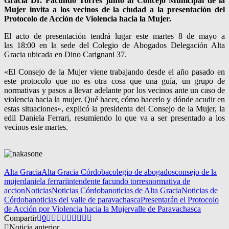
Gracia Dr. Facundo Torres
junto al Concejo Municipal de la
Mujer invita a los vecinos de la ciudad a la presentación del
Protocolo de Acción de Violencia hacia la Mujer.
El acto de presentación tendrá lugar este martes 8 de mayo a
las 18:00 en la sede del Colegio de Abogados Delegación Alta
Gracia ubicada en Dino Carignani 37.
«El Consejo de la Mujer viene trabajando desde el año pasado en
este protocolo que no es otra cosa que una guía, un grupo de
normativas y pasos a llevar adelante por los vecinos ante un caso de
violencia hacia la mujer. Qué hacer, cómo hacerlo y dónde acudir en
estas situaciones», explicó la presidenta del Consejo de la Mujer, la
edil Daniela Ferrari, resumiendo lo que va a ser presentado a los
vecinos este martes.
Alta Gracia
Alta Gracia Córdoba
colegio de abogados
consejo de la
mujer
daniela ferrari
intendente facundo torres
normativa de
accion
Noticias
Noticias Córdoba
noticias de Alta Gracia
Noticias de
Córdoba
noticias del valle de paravachasca
Presentarán el Protocolo
de Acción por Violencia hacia la Mujer
valle de Paravachasca
Compartir
0
Noticia anterior