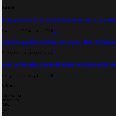
Salud
El Hospital de Niños cambió la historia de la cardiol
4 agosto, 2026
4 agosto, 2026
0
Cambios puertas adentro: el Hospital Illia refuerza s
3 agosto, 2026
3 agosto, 2026
0
Centros de salud locales impulsan acciones por la S
3 agosto, 2026
3 agosto, 2026
0
Clima
Alta Gracia
cielo claro
24%
7.3km/h
0%