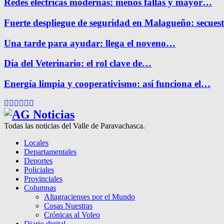
Redes eléctricas modernas: menos fallas y mayor…
Fuerte despliegue de seguridad en Malagueño: secue
Una tarde para ayudar: llega el noveno…
Día del Veterinario: el rol clave de…
Energía limpia y cooperativismo: así funciona el…
Facebook
Twitter
Instagram
Pinterest
Google
Youtube
Todas las noticias del Valle de Paravachasca.
Locales
Departamentales
Deportes
Policiales
Provinciales
Columnas
Altagracienses por el Mundo
Cosas Nuestras
Crónicas al Voleo
Diario digital