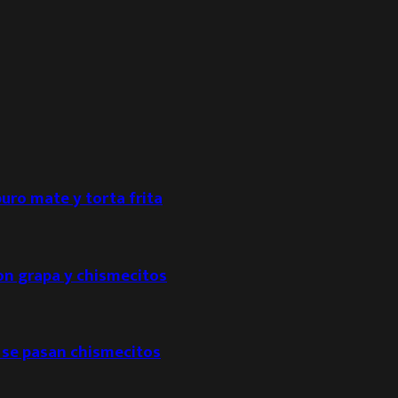
puro mate y torta frita
con grapa y chismecitos
 se pasan chismecitos