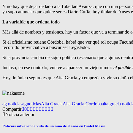
Y no hay que dejar de lado a la Libertad Avanza, que con una persona
ya supo anunciar que quiere ser es Darío Cuffa, hoy titular de Anses e
La variable que ordena todo
Más allá de nombres y tensiones, hay un factor que va a terminar de ac
Si el oficialismo retiene Córdoba, habrá que ver qué rol ocupa Facundo
recorrido provincial va a buscar ser Legislador.
Si la provincia cambia de signo político (escenario que algunos dentr
Incluso, en ese contexto, vuelve a aparecer un viejo rumor:
el posibl
Hoy, lo único seguro es que Alta Gracia ya empezó a vivir su otoño el
ag noticias
agnoticias
Alta Gracia
Alta Gracia Córdoba
alta gracia notici
Compartir
0
Noticia anterior
Policías salvaron la vida de un niño de 9 años en Bialet Massé