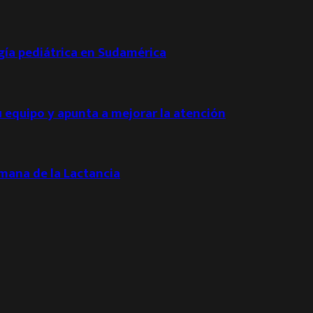
ogía pediátrica en Sudamérica
u equipo y apunta a mejorar la atención
emana de la Lactancia