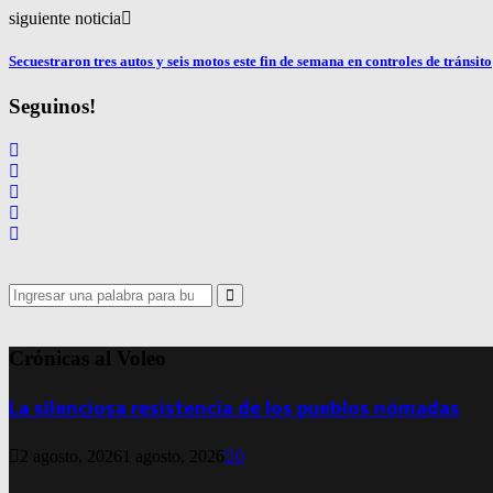
siguiente noticia
Secuestraron tres autos y seis motos este fin de semana en controles de tránsito
Seguinos!
Search
for:
Search
Crónicas al Voleo
La silenciosa resistencia de los pueblos nómadas
2 agosto, 2026
1 agosto, 2026
0