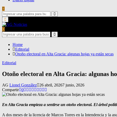
Search
for:
Search
Primary
Menu
Search
for:
Search
Home
Editorial
Otoño electoral en Alta Gracia: algunas hojas ya están secas
Editorial
Otoño electoral en Alta Gracia: algunas ho
AG
Lionel González
26 abril, 2026
7 junio, 2026
Compartir
0
En Alta Gracia empieza a sentirse un otoño electoral. El árbol polít
A dos meses de la licencia de Marcos Torres en la Intendencia y la as