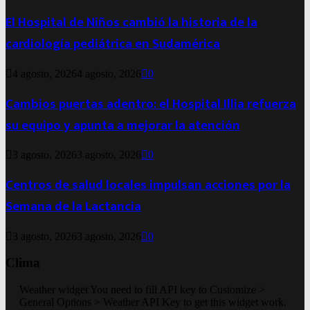
El Hospital de Niños cambió la historia de la
cardiología pediátrica en Sudamérica
4 agosto, 2026
4 agosto, 2026
0
Cambios puertas adentro: el Hospital Illia refuerza
su equipo y apunta a mejorar la atención
3 agosto, 2026
3 agosto, 2026
0
Centros de salud locales impulsan acciones por la
Semana de la Lactancia
3 agosto, 2026
3 agosto, 2026
0
Clima
Weather widget
You need to fill API key to Customize >
General Options > Weather API Key to get this widget work.