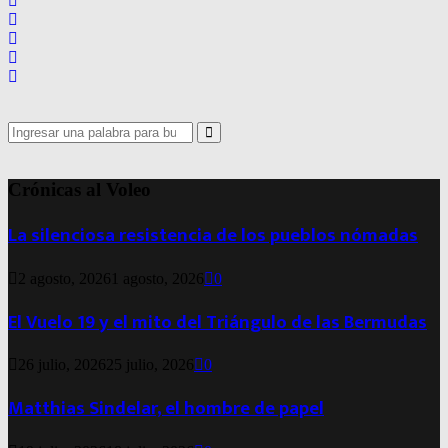
Search
for:
Search
Crónicas al Voleo
La silenciosa resistencia de los pueblos nómadas
2 agosto, 2026
1 agosto, 2026
0
El Vuelo 19 y el mito del Triángulo de las Bermudas
26 julio, 2026
25 julio, 2026
0
Matthias Sindelar, el hombre de papel