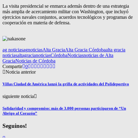
La visita presidencial se enmarca además dentro de una estrategia
más amplia de acercamiento militar con Washington, que incluyó
ejercicios navales conjuntos, acuerdos tecnológicos y programas de
cooperación en materia de defensa.
ag noticias
agnoticias
Alta Gracia
Alta Gracia Córdoba
alta gracia
noticias
altagracianoticias
Córdoba
Noticias
noticias de Alta
Gracia
Noticias de Córdoba
Compartir
0
Noticia anterior
Villas Ciudad de América lanzó la grilla de actividades del Polideportivo
siguiente noticia
Solidaridad y compromiso: más de 3.000 personas participaron de “Un
Abrigo al Corazón”
Seguinos!