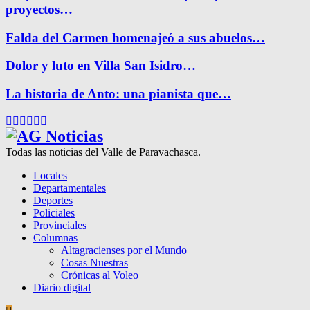
proyectos…
Falda del Carmen homenajeó a sus abuelos…
Dolor y luto en Villa San Isidro…
La historia de Anto: una pianista que…
Facebook
Twitter
Instagram
Pinterest
Google
Youtube
Todas las noticias del Valle de Paravachasca.
Locales
Departamentales
Deportes
Policiales
Provinciales
Columnas
Altagracienses por el Mundo
Cosas Nuestras
Crónicas al Voleo
Diario digital