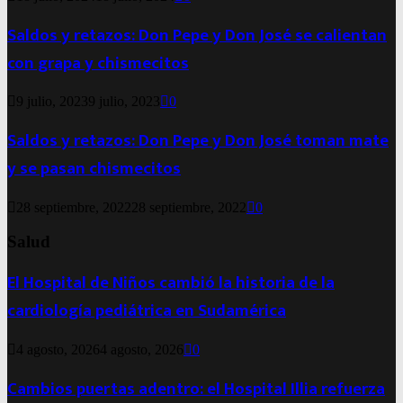
Saldos y retazos: Don Pepe y Don José se calientan
con grapa y chismecitos
9 julio, 2023
9 julio, 2023
0
Saldos y retazos: Don Pepe y Don José toman mate
y se pasan chismecitos
28 septiembre, 2022
28 septiembre, 2022
0
Salud
El Hospital de Niños cambió la historia de la
cardiología pediátrica en Sudamérica
4 agosto, 2026
4 agosto, 2026
0
Cambios puertas adentro: el Hospital Illia refuerza