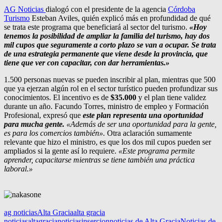
AG Noticias
dialogó con el presidente de la agencia
Córdoba
Turismo
Esteban Aviles, quién explicó más en profundidad de qué
se trata este programa que beneficiará al sector del turismo.
«Hoy
tenemos la posibilidad de ampliar la familia del turismo, hay dos
mil cupos que seguramente a corto plazo se van a ocupar. Se trata
de una estrategia permanente que viene desde la provincia, que
tiene que ver con capacitar, con dar herramientas.»
1.500 personas nuevas se pueden inscribir al plan, mientras que 500
que ya ejerzan algún rol en el sector turístico pueden profundizar sus
conocimientos. El incentivo es de
$35.000
y el plan tiene validez
durante un año. Facundo Torres, ministro de empleo y Formación
Profesional, expresó que
este plan representa una oportunidad
para mucha gente.
«Además de ser una oportunidad para la gente,
es para los comercios también».
Otra aclaración sumamente
relevante que hizo el ministro, es que los dos mil cupos pueden ser
ampliados si la gente así lo requiere.
«Este programa permite
aprender, capacitarse mientras se tiene también una práctica
laboral.»
ag noticias
Alta Gracia
alta gracia
noticias
altagracianoticias
insercion
noticias de Alta Gracia
Noticias de