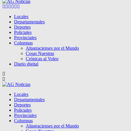
Facebook
Twitter
Instagram
Pinterest
Google
Youtube
Locales
Departamentales
Deportes
Policiales
Provinciales
Columnas
Altagracienses por el Mundo
Cosas Nuestras
Crónicas al Voleo
Diario digital
Locales
Departamentales
Deportes
Policiales
Provinciales
Columnas
Altagracienses por el Mundo