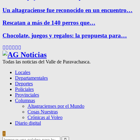
Un altagraciense fue reconocido en un encuentro…
Rescatan a más de 140 perros que…
Chocolate, juegos y regalos: la propuesta para…
Facebook
Twitter
Instagram
Pinterest
Google
Youtube
Todas las noticias del Valle de Paravachasca.
Locales
Departamentales
Deportes
Policiales
Provinciales
Columnas
Altagracienses por el Mundo
Cosas Nuestras
Crónicas al Voleo
Diario digital
Search