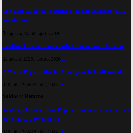
Editorial Columba, o cuando los héroes llegaron a
los kioscos
9 agosto, 2026
8 agosto, 2026
0
La silenciosa resistencia de los pueblos nómadas
2 agosto, 2026
1 agosto, 2026
0
El Vuelo 19 y el mito del Triángulo de las Bermudas
26 julio, 2026
25 julio, 2026
0
Saldos y Retazos
Saldos y Retazos: Don Pepe y Don José, una charla a
puro mate y torta frita
18 julio, 2024
18 julio, 2024
0