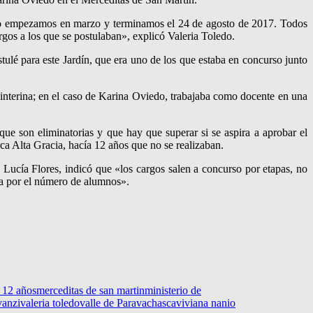
 Lo empezamos en marzo y terminamos el 24 de agosto de 2017. Todos
rgos a los que se postulaban», explicó Valeria Toledo.
tulé para este Jardín, que era uno de los que estaba en concurso junto
nterina; en el caso de Karina Oviedo, trabajaba como docente en una
que son eliminatorias y que hay que superar si se aspira a aprobar el
ca Alta Gracia, hacía 12 años que no se realizaban.
. Lucía Flores, indicó que «los cargos salen a concurso por etapas, no
ada por el número de alumnos».
 12 años
merceditas de san martin
ministerio de
vanzi
valeria toledo
valle de Paravachasca
viviana nanio