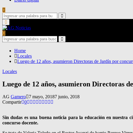
Search
for:
Search
Primary
Menu
Search
for:
Search
Home
Locales
Luego de 12 años, asumieron Directoras de Jardín por concur
Locales
Luego de 12 años, asumieron Directoras d
AG
Gamero
7 mayo, 2018
7 junio, 2018
Compartir
0
Sin dudas es una buena noticia para la educación en nuestra ci
concurso docente.
Se trata de Valeria Toledo en el Rector Avanzi de barrio Parque Virre