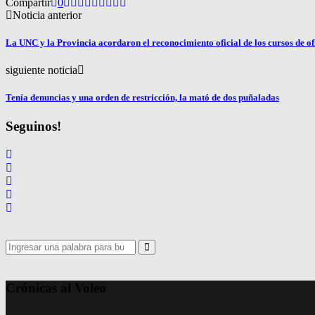
Compartir
0
Noticia anterior
La UNC y la Provincia acordaron el reconocimiento oficial de los cursos de of
siguiente noticia
Tenía denuncias y una orden de restricción, la mató de dos puñaladas
Seguinos!
Search
for:
Search
Crónicas al Voleo