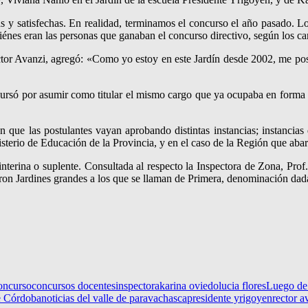
 y satisfechas. En realidad, terminamos el concurso el año pasado.
uiénes eran las personas que ganaban el concurso directivo, según los ca
Rector Avanzi, agregó: «Como yo estoy en este Jardín desde 2002, me pos
ursó por asumir como titular el mismo cargo que ya ocupaba en forma i
n que las postulantes vayan aprobando distintas instancias; instancias 
terio de Educación de la Provincia, y en el caso de la Región que abar
nterina o suplente. Consultada al respecto la Inspectora de Zona, Prof
lieron Jardines grandes a los que se llaman de Primera, denominación d
concurso
concursos docentes
inspectora
karina oviedo
lucia flores
Luego de
e Córdoba
noticias del valle de paravachasca
presidente yrigoyen
rector a