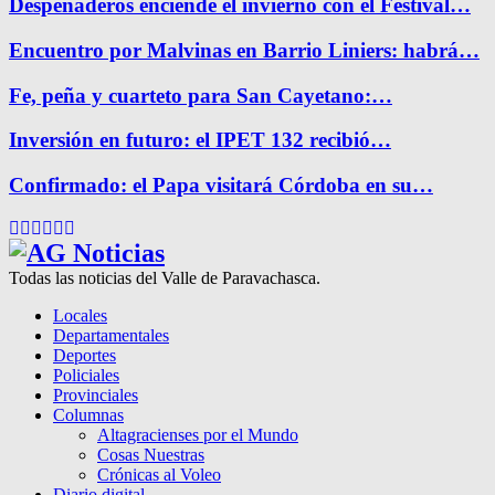
Despeñaderos enciende el invierno con el Festival…
Encuentro por Malvinas en Barrio Liniers: habrá…
Fe, peña y cuarteto para San Cayetano:…
Inversión en futuro: el IPET 132 recibió…
Confirmado: el Papa visitará Córdoba en su…
Facebook
Twitter
Instagram
Pinterest
Google
Youtube
Todas las noticias del Valle de Paravachasca.
Locales
Departamentales
Deportes
Policiales
Provinciales
Columnas
Altagracienses por el Mundo
Cosas Nuestras
Crónicas al Voleo
Diario digital