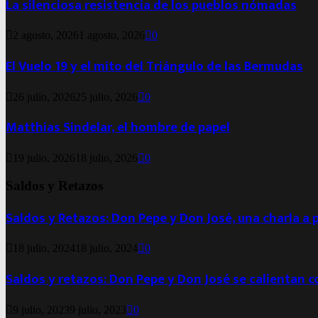
La silenciosa resistencia de los pueblos nómadas
2 agosto, 2026
1 agosto, 2026
0
El Vuelo 19 y el mito del Triángulo de las Bermudas
26 julio, 2026
25 julio, 2026
0
Matthias Sindelar, el hombre de papel
19 julio, 2026
18 julio, 2026
0
Saldos y Retazos
Saldos y Retazos: Don Pepe y Don José, una charla a 
18 julio, 2024
18 julio, 2024
0
Saldos y retazos: Don Pepe y Don José se calientan 
9 julio, 2023
9 julio, 2023
0