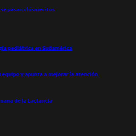
 se pasan chismecitos
ogía pediátrica en Sudamérica
u equipo y apunta a mejorar la atención
emana de la Lactancia