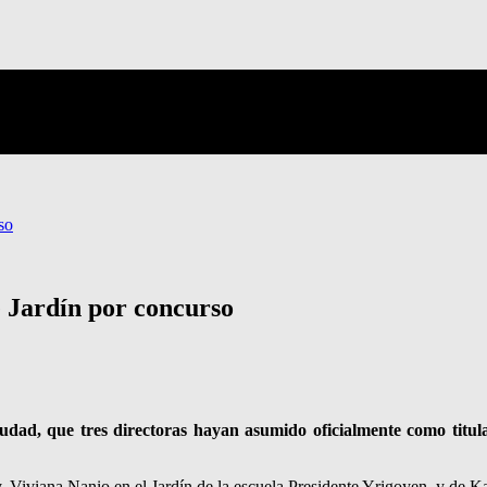
so
e Jardín por concurso
udad, que tres directoras hayan asumido oficialmente como titular
y, Viviana Nanio en el Jardín de la escuela Presidente Yrigoyen, y de 