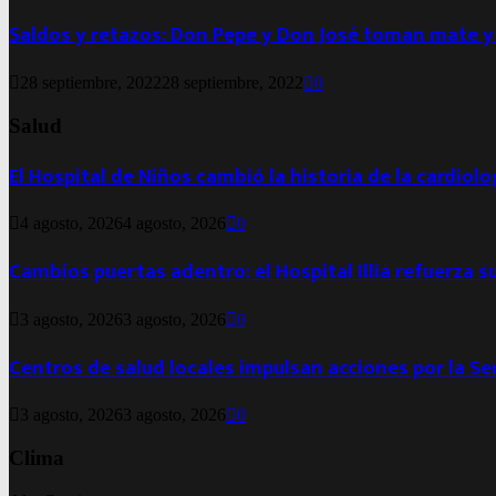
Saldos y retazos: Don Pepe y Don José toman mate y
28 septiembre, 2022
28 septiembre, 2022
0
Salud
El Hospital de Niños cambió la historia de la cardiol
4 agosto, 2026
4 agosto, 2026
0
Cambios puertas adentro: el Hospital Illia refuerza s
3 agosto, 2026
3 agosto, 2026
0
Centros de salud locales impulsan acciones por la S
3 agosto, 2026
3 agosto, 2026
0
Clima