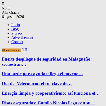
6.8
C
Alta Gracia
6 agosto, 2026
Inicio
Blog
Privacy
Advertisement
Contact
Últimas Noticias
Fuerte despliegue de seguridad en Malagueño:
secuestran…
Una tarde para ayudar: llega el noveno…
Día del Veterinario: el rol clave de…
Energía limpia y cooperativismo: así funciona el…
Risas aseguradas: Camilo Nicolás llega con su…