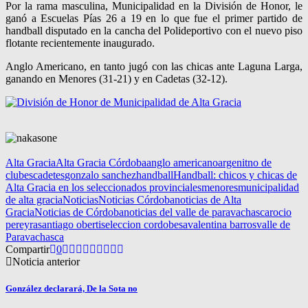
Por la rama masculina, Municipalidad en la División de Honor, le
ganó a Escuelas Pías 26 a 19 en lo que fue el primer partido de
handball disputado en la cancha del Polideportivo con el nuevo piso
flotante recientemente inaugurado.
Anglo Americano, en tanto jugó con las chicas ante Laguna Larga,
ganando en Menores (31-21) y en Cadetas (32-12).
Alta Gracia
Alta Gracia Córdoba
anglo americano
argenitno de
clubes
cadetes
gonzalo sanchez
handball
Handball: chicos y chicas de
Alta Gracia en los seleccionados provinciales
menores
municipalidad
de alta gracia
Noticias
Noticias Córdoba
noticias de Alta
Gracia
Noticias de Córdoba
noticias del valle de paravachasca
rocio
pereyra
santiago oberti
seleccion cordobesa
valentina barros
valle de
Paravachasca
Compartir
0
Noticia anterior
González declarará, De la Sota no