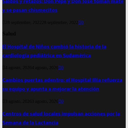
Saldos y retazos: Don Pepe y Don José toman mate
y se pasan chismecitos
28 septiembre, 2022
28 septiembre, 2022
0
Salud
El Hospital de Niños cambió la historia de la
cardiología pediátrica en Sudamérica
4 agosto, 2026
4 agosto, 2026
0
Cambios puertas adentro: el Hospital Illia refuerza
su equipo y apunta a mejorar la atención
3 agosto, 2026
3 agosto, 2026
0
Centros de salud locales impulsan acciones por la
Semana de la Lactancia