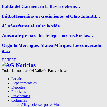
Falda del Carmen: ni la lluvia detiene…
Fútbol femenino en crecimiento: el Club Infantil…
45 años frente al aula: la vida…
Anisacate prepara los festejos por sus Fiestas…
Orgullo Merengue: Mateo Márquez fue convocado
al…
Facebook
Twitter
Instagram
Pinterest
Google
Youtube
Todas las noticias del Valle de Paravachasca.
Locales
Departamentales
Deportes
Policiales
Provinciales
Columnas
Altagracienses por el Mundo