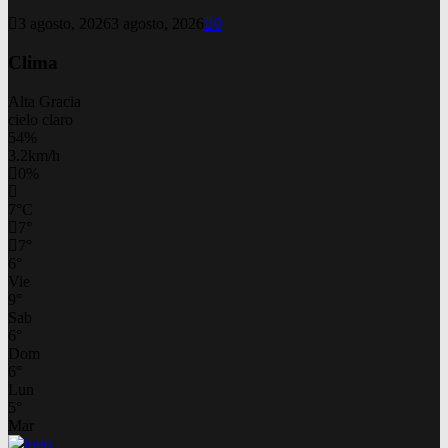
3 agosto, 2026
3 agosto, 2026
0
Clima
Alta Gracia
cielo claro
54%
3.2km/h
0%
7
°
C
7
°
7
°
6
°
Vie
9
°
Sab
6
°
Dom
6
°
Lun
5
°
Mar