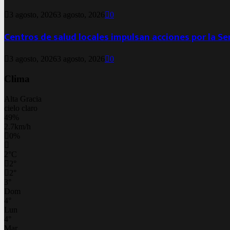
3 agosto, 2026
3 agosto, 2026
0
Centros de salud locales impulsan acciones por la S
3 agosto, 2026
3 agosto, 2026
0
Clima
Alta Gracia
cielo claro
49%
2.7km/h
0%
2
°
C
2
°
2
°
3
°
Dom
4
°
Lun
4
°
Mar