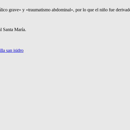
ico grave» y «traumatismo abdominal», por lo que el niño fue derivado
l Santa María.
illa san isidro