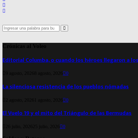
Search
for:
Search
Crónicas al Voleo
Editorial Columba, o cuando los héroes llegaron a lo
9 agosto, 2026
8 agosto, 2026
0
La silenciosa resistencia de los pueblos nómadas
2 agosto, 2026
1 agosto, 2026
0
El Vuelo 19 y el mito del Triángulo de las Bermudas
26 julio, 2026
25 julio, 2026
0