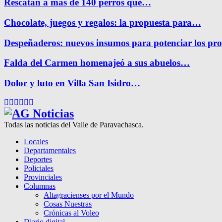
Rescatan a más de 140 perros que…
Chocolate, juegos y regalos: la propuesta para…
Despeñaderos: nuevos insumos para potenciar los pr
Falda del Carmen homenajeó a sus abuelos…
Dolor y luto en Villa San Isidro…
Facebook
Twitter
Instagram
Pinterest
Google
Youtube
Todas las noticias del Valle de Paravachasca.
Locales
Departamentales
Deportes
Policiales
Provinciales
Columnas
Altagracienses por el Mundo
Cosas Nuestras
Crónicas al Voleo
Diario digital