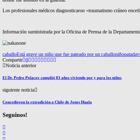
Los profesionales médicos diagnosticaron «traumatismo cráneo encefál
Información suministrada por la Oficina de Prensa de la Departamenta
caballo
Está grave un niño que fue pateado por un caballo
niño
patada
v
Compartir
0
Noticia anterior
El Dr. Pedro Polacov cumplió 83 años viviendo por y para los niños
siguiente noticia
Concedieron la extradición a Chile de Jones Huala
Seguinos!