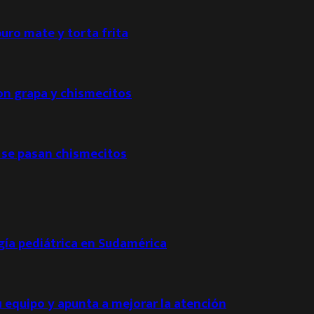
puro mate y torta frita
con grapa y chismecitos
 se pasan chismecitos
ogía pediátrica en Sudamérica
u equipo y apunta a mejorar la atención