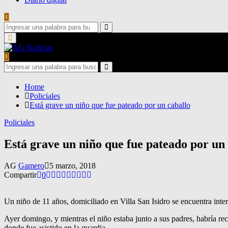
Search
for:
Search
Primary
Menu
Search
for:
Search
Home
Policiales
Está grave un niño que fue pateado por un caballo
Policiales
Está grave un niño que fue pateado por un
AG
Gamero
5 marzo, 2018
Compartir
0
Un niño de 11 años, domiciliado en Villa San Isidro se encuentra in
Ayer domingo, y mientras el niño estaba junto a sus padres, habría reci
donde fue asistido en la guardia.