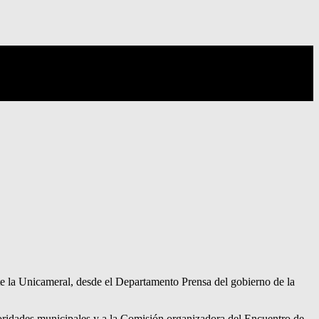
nte la Unicameral, desde el Departamento Prensa del gobierno de la
utoridades municipales y a la Comisión organizadora del Encuentro de