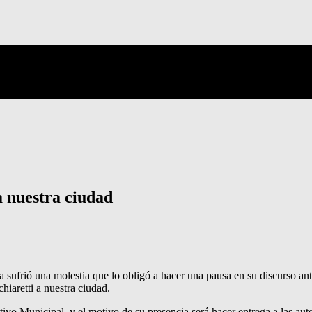
a nuestra ciudad
ia sufrió una molestia que lo obligó a hacer una pausa en su discurso a
hiaretti a nuestra ciudad.
rtivo Municipal, y el motivo de su presencia será hacer entrega a las a