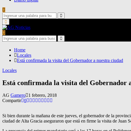
Search
for:
Search
Primary
Menu
Search
for:
Search
Home
Locales
Está confirmada la visita del Gobernador a nuestra ciudad
Locales
Está confirmada la visita del Gobernador 
AG
Gamero
1 febrero, 2018
Compartir
0
Si bien durante la mañana de este jueves, el gobernador de la provinc
ciudad de Alta Gracia aseguraron que está en firme la visita de Juan Sc
La presencia del primer mandatario será a las 17 horas en el Polidepo