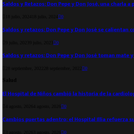
Saldos y Retazos: Don Pepe y Don José, una charla a 
18 julio, 2024
18 julio, 2024
0
Saldos y retazos: Don Pepe y Don José se calientan 
9 julio, 2023
9 julio, 2023
0
Saldos y retazos: Don Pepe y Don José toman mate y
28 septiembre, 2022
28 septiembre, 2022
0
Salud
El Hospital de Niños cambió la historia de la cardiol
4 agosto, 2026
4 agosto, 2026
0
Cambios puertas adentro: el Hospital Illia refuerza s
3 agosto, 2026
3 agosto, 2026
0