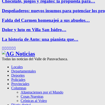
Chocolate, juegos y regalos: la propuesta para…
Despeñaderos: nuevos insumos para potenciar los pr
Falda del Carmen homenajeó a sus abuelos…
Dolor y luto en Villa San Isidro…
La historia de Anto: una pianista que…
Facebook
Twitter
Instagram
Pinterest
Google
Youtube
Todas las noticias del Valle de Paravachasca.
Locales
Departamentales
Deportes
Policiales
Provinciales
Columnas
Altagracienses por el Mundo
Cosas Nuestras
Crónicas al Voleo
Diario digital