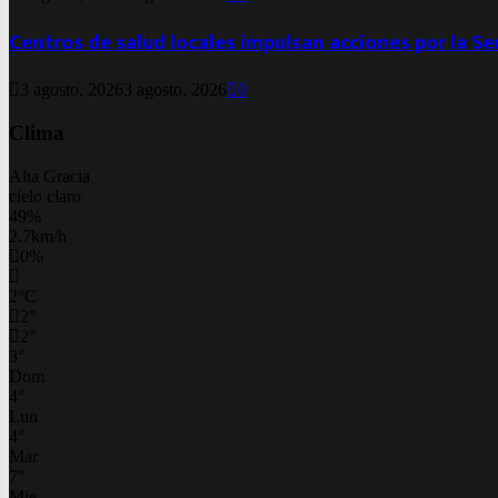
Centros de salud locales impulsan acciones por la S
3 agosto, 2026
3 agosto, 2026
0
Clima
Alta Gracia
cielo claro
49%
2.7km/h
0%
2
°
C
2
°
2
°
3
°
Dom
4
°
Lun
4
°
Mar
7
°
Mie