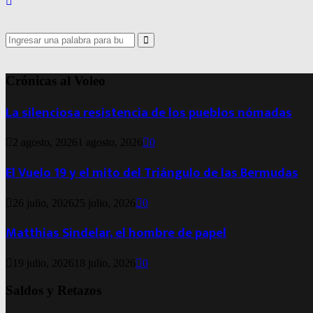
Search
for:
Search
Crónicas al Voleo
La silenciosa resistencia de los pueblos nómadas
2 agosto, 2026
1 agosto, 2026
0
El Vuelo 19 y el mito del Triángulo de las Bermudas
26 julio, 2026
25 julio, 2026
0
Matthias Sindelar, el hombre de papel
19 julio, 2026
18 julio, 2026
0
Saldos y Retazos