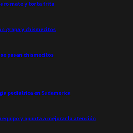
puro mate y torta frita
con grapa y chismecitos
 se pasan chismecitos
ogía pediátrica en Sudamérica
u equipo y apunta a mejorar la atención