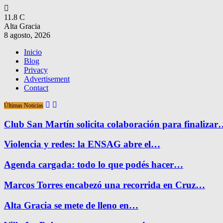
11.8
C
Alta Gracia
8 agosto, 2026
Inicio
Blog
Privacy
Advertisement
Contact
Últimas Noticias
Club San Martín solicita colaboración para finaliza
Violencia y redes: la ENSAG abre el…
Agenda cargada: todo lo que podés hacer…
Marcos Torres encabezó una recorrida en Cruz…
Alta Gracia se mete de lleno en…