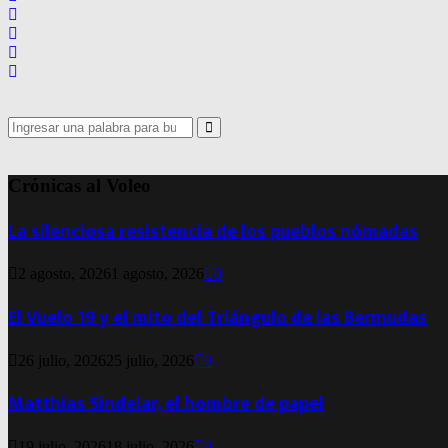
Search
for:
Search
Crónicas al Voleo
La silenciosa resistencia de los pueblos nómadas
2 agosto, 2026
1 agosto, 2026
0
El Vuelo 19 y el mito del Triángulo de las Bermudas
26 julio, 2026
25 julio, 2026
0
Matthias Sindelar, el hombre de papel
19 julio, 2026
18 julio, 2026
0