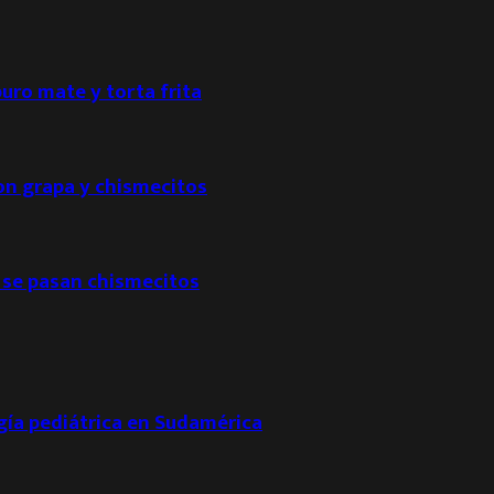
puro mate y torta frita
con grapa y chismecitos
 se pasan chismecitos
ogía pediátrica en Sudamérica