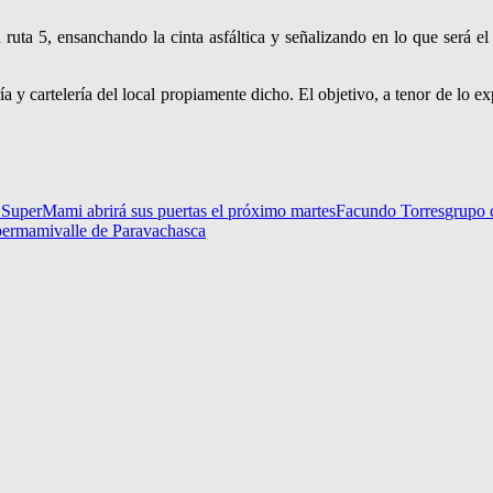
a ruta 5, ensanchando la cinta asfáltica y señalizando en lo que será e
 y cartelería del local propiamente dicho. El objetivo, a tenor de lo e
 SuperMami abrirá sus puertas el próximo martes
Facundo Torres
grupo 
permami
valle de Paravachasca