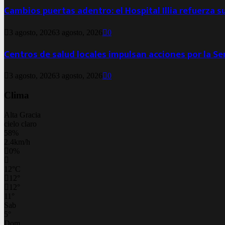
Cambios puertas adentro: el Hospital Illia refuerza s
3 agosto, 2026
3 agosto, 2026
0
Centros de salud locales impulsan acciones por la S
3 agosto, 2026
3 agosto, 2026
0
Clima
Alta Gracia
cielo claro
58%
2.4km/h
0%
12
°
C
12
°
12
°
11
°
Sab
5
°
Dom