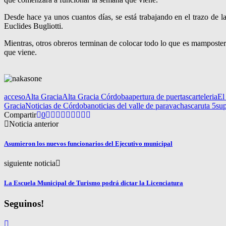
Desde hace ya unos cuantos días, se está trabajando en el trazo de l
Euclides Bugliotti.
Mientras, otros obreros terminan de colocar todo lo que es mampostería
que viene.
acceso
Alta Gracia
Alta Gracia Córdoba
apertura de puertas
carteleria
El
Gracia
Noticias de Córdoba
noticias del valle de paravachasca
ruta 5
su
Compartir
0
Noticia anterior
Asumieron los nuevos funcionarios del Ejecutivo municipal
siguiente noticia
La Escuela Municipal de Turismo podrá dictar la Licenciatura
Seguinos!