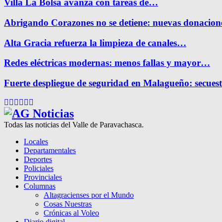
Villa La Bolsa avanza con tareas de…
Abrigando Corazones no se detiene: nuevas donacio
Alta Gracia refuerza la limpieza de canales…
Redes eléctricas modernas: menos fallas y mayor…
Fuerte despliegue de seguridad en Malagueño: secue
Facebook
Twitter
Instagram
Pinterest
Google
Youtube
Todas las noticias del Valle de Paravachasca.
Locales
Departamentales
Deportes
Policiales
Provinciales
Columnas
Altagracienses por el Mundo
Cosas Nuestras
Crónicas al Voleo
Diario digital