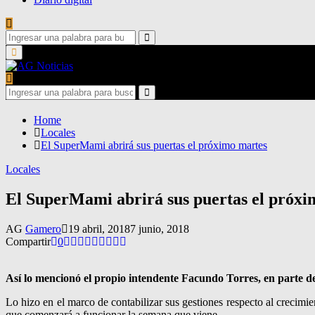
Search
for:
Search
Primary
Menu
Search
for:
Search
Home
Locales
El SuperMami abrirá sus puertas el próximo martes
Locales
El SuperMami abrirá sus puertas el próxi
AG
Gamero
19 abril, 2018
7 junio, 2018
Compartir
0
Así lo mencionó el propio intendente Facundo Torres, en parte de 
Lo hizo en el marco de contabilizar sus gestiones respecto al crecim
que comenzará a funcionar la semana que viene.